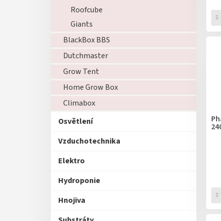
Roofcube
Giants
BlackBox BBS
Dutchmaster
Grow Tent
Home Grow Box
Climabox
Ph
Osvětlení
24
Vzduchotechnika
Elektro
Hydroponie
Hnojiva
Substráty