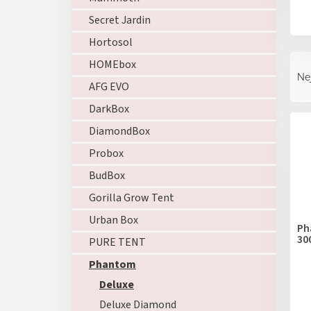
Secret Jardin
Hortosol
Ř
HOMEbox
a
Ne
AFG EVO
z
e
DarkBox
V
n
ý
DiamondBox
í
p
p
Probox
i
r
s
BudBox
o
p
d
Gorilla Grow Tent
r
u
Urban Box
o
k
Ph
d
30
t
PURE TENT
u
ů
Phantom
k
t
Deluxe
ů
Deluxe Diamond