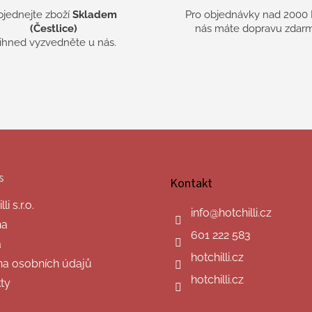
bjednejte zboží
Skladem
Pro objednávky nad 2000 
(Čestlice)
nás máte dopravu zdarm
 ihned vyzvedněte u nás.
s
Kontakt
i s.r.o.
info
@
hotchilli.cz
na
601 222 583
a
hotchilli.cz
a osobních údajů
hotchilli.cz
ty