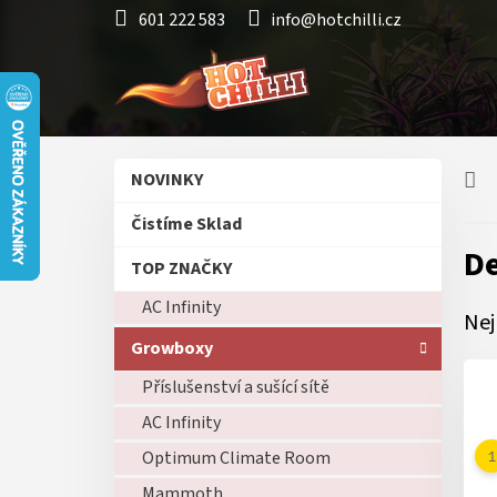
Přejít
601 222 583
info@hotchilli.cz
na
obsah
P
Přeskočit
NOVINKY
o
kategorie
s
Čistíme Sklad
t
De
r
TOP ZNAČKY
a
AC Infinity
n
Nej
n
Growboxy
í
p
Příslušenství a sušící sítě
a
AC Infinity
n
Optimum Climate Room
e
l
Mammoth