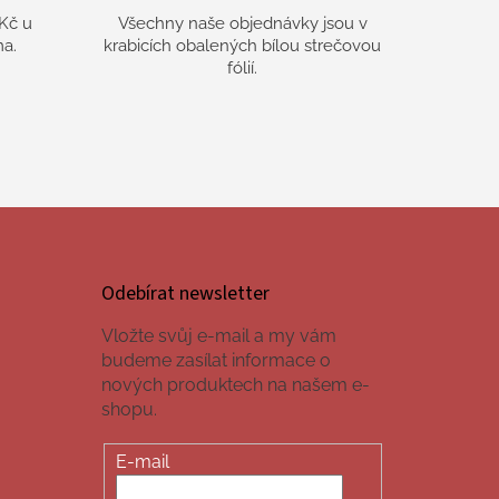
Kč u
Všechny naše objednávky jsou v
a.
krabicích obalených bílou strečovou
fólií.
Odebírat newsletter
Vložte svůj e-mail a my vám
budeme zasílat informace o
nových produktech na našem e-
shopu.
E-mail