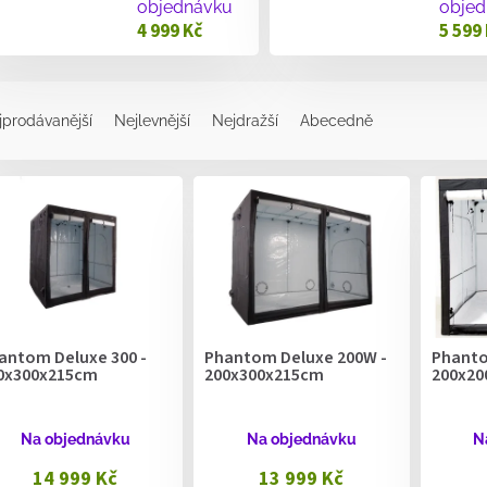
objednávku
objed
4 999 Kč
5 599
jprodávanější
Nejlevnější
Nejdražší
Abecedně
antom Deluxe 300 -
Phantom Deluxe 200W -
Phanto
0x300x215cm
200x300x215cm
200x20
Na objednávku
Na objednávku
N
14 999 Kč
13 999 Kč