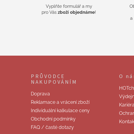
Vyplňte formulář a my
O
pro Vás
zboží objednáme
!
a
Z
á
p
PRŮVODCE
O ná
a
NAKUPOVÁNÍM
t
HOTchill
í
Doprava
Výdej
Reklamace a vrácení zboží
Kariér
Individuální kalkulace ceny
Ochran
Obchodní podmínky
Kontak
FAQ / časté dotazy