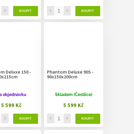
m Deluxe 150 -
Phantom Deluxe 90S -
0x215cm
90x150x200cm
a objednávku
Skladem (Čestlice)
5 599 Kč
5 599 Kč