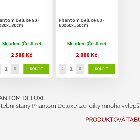
antom Deluxe 80 -
Phantom Deluxe 60 -
x80x180cm
60x60x160cm
Skladem (Čestlice)
Skladem (Čestlice)
2 500 Kč
2 000 Kč
O
v
ANTOM DELUXE
l
á
tební stany Phantom Deluxe lze, díky mnoha vylepšen
d
a
PRODUKTOVÁ TAB
c
í
p