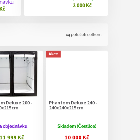
návku
2 000 Kč
 Kč
14
položek celkem
Akce
m Deluxe 200 -
Phantom Deluxe 240 -
0x215cm
240x240x215cm
a objednávku
Skladem (Čestlice)
11 999 Kč
10 000 Kč