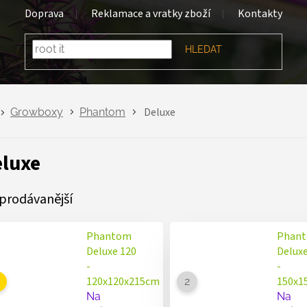
Doprava
Reklamace a vratky zboží
Kontakty
HLEDAT
Deluxe
Growboxy
Phantom
luxe
prodávanější
Phantom
Phan
Deluxe 120
Deluxe
-
-
120x120x215cm
150x1
Na
Na