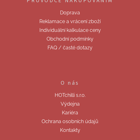
PRŮVODCE NAKUPOVÁNÍM
a
t
Doprava
í
Reklamace a vrácení zboží
Individuální kalkulace ceny
Obchodní podmínky
FAQ / časté dotazy
O nás
HOTchilli s.r.o.
Výdejna
Kariéra
Ochrana osobních údajů
Kontakty