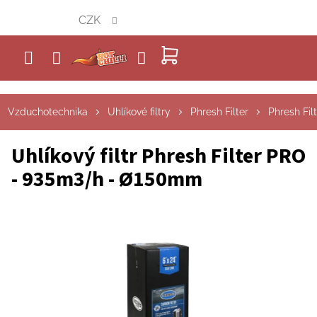
Přejít
CZK
na
obsah
NÁKUPNÍ
KOŠÍK
Vzduchotechnika
Uhlíkové filtry
Phresh Filter
Phresh Fil
Uhlíkový filtr Phresh Filter PRO
- 935m3/h - Ø150mm