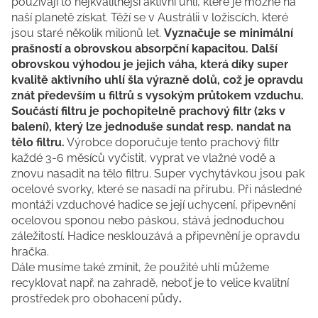
používají to nejkvalitnější aktivní uhlí, které je možné na
naší planetě získat. Těží se v Austrálii v ložiscích, které
jsou staré několik milionů let.
Vyznačuje se minimální
prašností a obrovskou absorpční kapacitou. Další
obrovskou výhodou je jejich váha, která díky super
kvalitě aktivního uhlí šla výrazně dolů, což je opravdu
znát především u filtrů s vysokým průtokem vzduchu.
Součástí filtru je pochopitelně prachový filtr (2ks v
balení), který lze jednoduše sundat resp. nandat na
tělo filtru.
Výrobce doporučuje tento prachový filtr
každé 3-6 měsíců vyčistit, vyprat ve vlažné vodě a
znovu nasadit na tělo filtru. Super vychytávkou jsou pak
ocelové svorky, které se nasadí na přírubu. Při následné
montáži vzduchové hadice se její uchycení, připevnění
ocelovou sponou nebo páskou, stává jednoduchou
záležitostí. Hadice nesklouzává a připevnění je opravdu
hračka.
Dále musíme také zmínit, že použité uhlí můžeme
recyklovat např. na zahradě, neboť je to velice kvalitní
prostředek pro obohacení půdy
.