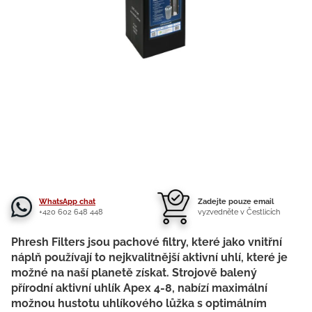
WhatsApp chat
Zadejte pouze email
+420 602 648 448
vyzvedněte v Čestlicích
Phresh Filters jsou pachové filtry, které jako vnitřní
náplň používají to nejkvalitnější aktivní uhlí, které je
možné na naší planetě získat. Strojově balený
přírodní aktivní uhlík Apex 4-8, nabízí maximální
možnou hustotu uhlíkového lůžka s optimálním