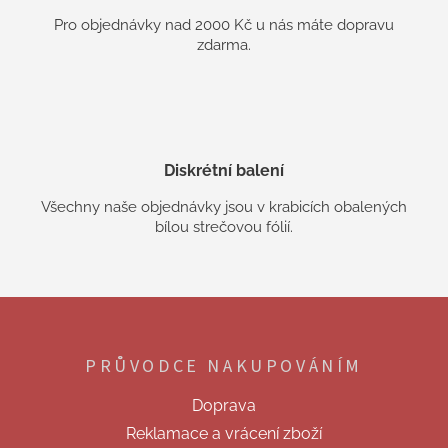
Pro objednávky nad 2000 Kč u nás máte dopravu
zdarma.
Diskrétní balení
Všechny naše objednávky jsou v krabicích obalených
bílou strečovou fólií.
Z
á
p
PRŮVODCE NAKUPOVÁNÍM
a
t
Doprava
í
Reklamace a vrácení zboží