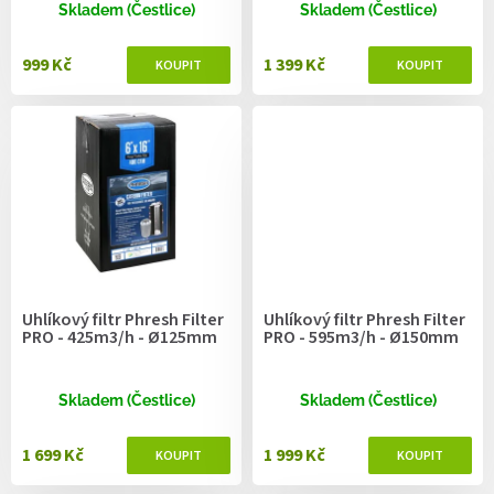
ů
Skladem (Čestlice)
Skladem (Čestlice)
999 Kč
1 399 Kč
Uhlíkový filtr Phresh Filter
Uhlíkový filtr Phresh Filter
PRO - 425m3/h - Ø125mm
PRO - 595m3/h - Ø150mm
Skladem (Čestlice)
Skladem (Čestlice)
1 699 Kč
1 999 Kč