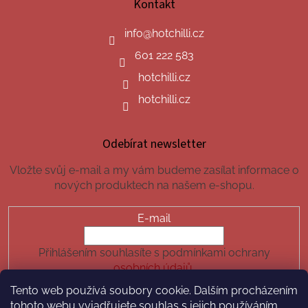
Kontakt
info
@
hotchilli.cz
601 222 583
hotchilli.cz
hotchilli.cz
Odebírat newsletter
Vložte svůj e-mail a my vám budeme zasílat informace o
nových produktech na našem e-shopu.
E-mail
Přihlášením souhlasíte s podmínkami ochrany
osobních údajů.
Tento web používá soubory cookie. Dalším procházením
PŘIHLÁSIT SE
tohoto webu vyjadřujete souhlas s jejich používáním.