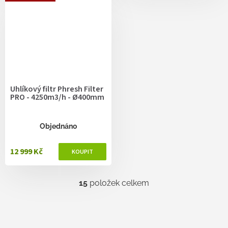
Uhlíkový filtr Phresh Filter
PRO - 4250m3/h - Ø400mm
Objednáno
12 999 Kč
15
položek celkem
O
v
l
á
d