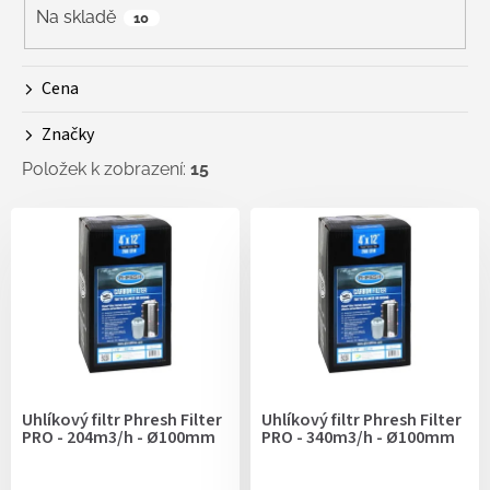
r
Na skladě
10
o
d
Cena
u
k
Značky
t
ů
Položek k zobrazení:
15
V
ý
p
i
s
p
r
o
d
Uhlíkový filtr Phresh Filter
Uhlíkový filtr Phresh Filter
u
PRO - 204m3/h - Ø100mm
PRO - 340m3/h - Ø100mm
k
t