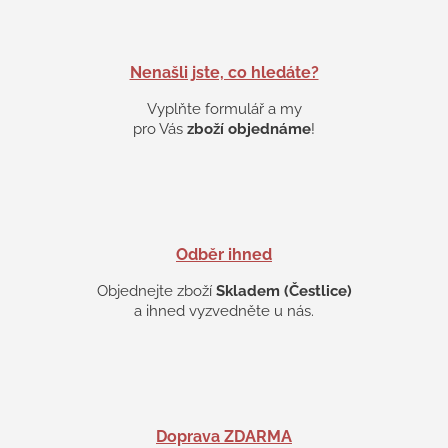
a
c
í
p
Nenašli jste, co hledáte?
r
v
Vyplňte formulář a my
k
pro Vás
zboží objednáme
!
y
v
ý
p
i
s
Odběr ihned
u
Objednejte zboží
Skladem (Čestlice)
a ihned vyzvedněte u nás.
Doprava ZDARMA