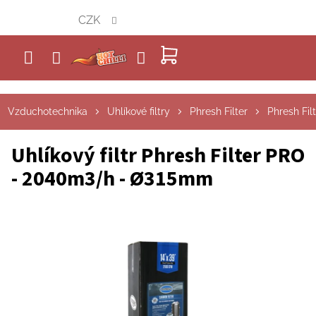
Přejít
CZK
na
obsah
NÁKUPNÍ
KOŠÍK
Vzduchotechnika
Uhlíkové filtry
Phresh Filter
Phresh Fil
Uhlíkový filtr Phresh Filter PRO
- 2040m3/h - Ø315mm