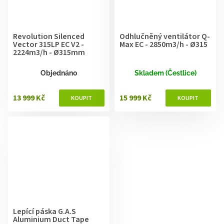
Revolution Silenced
Odhlučněný ventilátor Q-
Vector 315LP EC V2 -
Max EC - 2850m3/h - Ø315
2224m3/h - Ø315mm
Objednáno
Skladem (Čestlice)
13 999 Kč
15 999 Kč
Lepící páska G.A.S
Aluminium Duct Tape