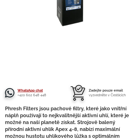
WhatsApp chat
Zadejte pouze email
+420 602 648 448
vyzvedněte v Čestlicích
Phresh Filters jsou pachové filtry, které jako vnitřní
náplň používají to nejkvalitnější aktivní uhlí, které je
možné na naší planetě získat. Strojově balený
přírodní aktivní uhlík Apex 4-8, nabízí maximální
možnou hustotu uhlíkového lůžka s optimálním