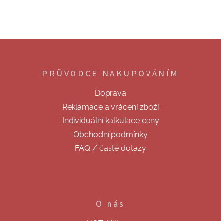
Z
á
p
PRŮVODCE NAKUPOVÁNÍM
a
t
Doprava
í
Reklamace a vrácení zboží
Individuální kalkulace ceny
Obchodní podmínky
FAQ / časté dotazy
O nás