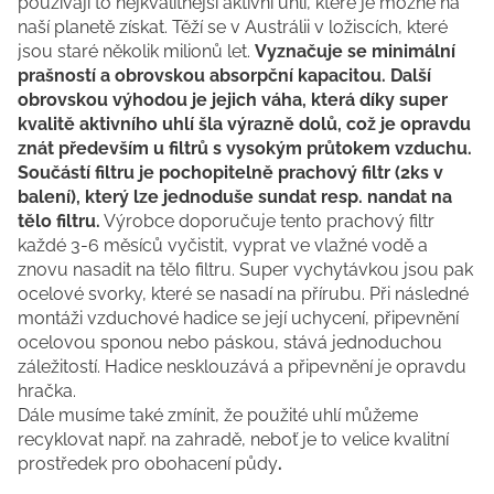
používají to nejkvalitnější aktivní uhlí, které je možné na
naší planetě získat. Těží se v Austrálii v ložiscích, které
jsou staré několik milionů let.
Vyznačuje se minimální
prašností a obrovskou absorpční kapacitou. Další
obrovskou výhodou je jejich váha, která díky super
kvalitě aktivního uhlí šla výrazně dolů, což je opravdu
znát především u filtrů s vysokým průtokem vzduchu.
Součástí filtru je pochopitelně prachový filtr (2ks v
balení), který lze jednoduše sundat resp. nandat na
tělo filtru.
Výrobce doporučuje tento prachový filtr
každé 3-6 měsíců vyčistit, vyprat ve vlažné vodě a
znovu nasadit na tělo filtru. Super vychytávkou jsou pak
ocelové svorky, které se nasadí na přírubu. Při následné
montáži vzduchové hadice se její uchycení, připevnění
ocelovou sponou nebo páskou, stává jednoduchou
záležitostí. Hadice nesklouzává a připevnění je opravdu
hračka.
Dále musíme také zmínit, že použité uhlí můžeme
recyklovat např. na zahradě, neboť je to velice kvalitní
prostředek pro obohacení půdy
.