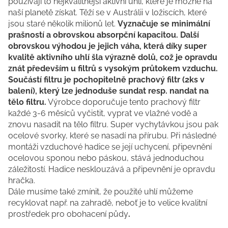
používají to nejkvalitnější aktivní uhlí, které je možné na
naší planetě získat. Těží se v Austrálii v ložiscích, které
jsou staré několik milionů let.
Vyznačuje se minimální
prašností a obrovskou absorpční kapacitou. Další
obrovskou výhodou je jejich váha, která díky super
kvalitě aktivního uhlí šla výrazně dolů, což je opravdu
znát především u filtrů s vysokým průtokem vzduchu.
Součástí filtru je pochopitelně prachový filtr (2ks v
balení), který lze jednoduše sundat resp. nandat na
tělo filtru.
Výrobce doporučuje tento prachový filtr
každé 3-6 měsíců vyčistit, vyprat ve vlažné vodě a
znovu nasadit na tělo filtru. Super vychytávkou jsou pak
ocelové svorky, které se nasadí na přírubu. Při následné
montáži vzduchové hadice se její uchycení, připevnění
ocelovou sponou nebo páskou, stává jednoduchou
záležitostí. Hadice nesklouzává a připevnění je opravdu
hračka.
Dále musíme také zmínit, že použité uhlí můžeme
recyklovat např. na zahradě, neboť je to velice kvalitní
prostředek pro obohacení půdy
.