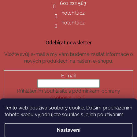
601 222 583
hotchilli.cz
hotchilli.cz
Odebírat newsletter
Vložte svůj e-mail a my vám budeme zasílat informace o
nových produktech na našem e-shopu.
E-mail
Přihlášením souhlasíte s podmínkami ochrany
osobních údajů.
Tento web používá soubory cookie. Dalším procházením
PŘIHLÁSIT SE
tohoto webu vyjadřujete souhlas s jejich používáním.
Nastavení
Vytvořil Shoptet