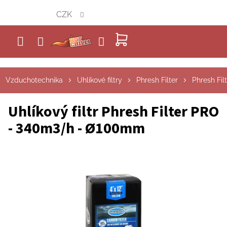
Přejít
CZK
na
obsah
NÁKUPNÍ
KOŠÍK
Vzduchotechnika
Uhlíkové filtry
Phresh Filter
Phresh Fil
Uhlíkový filtr Phresh Filter PRO
- 340m3/h - Ø100mm