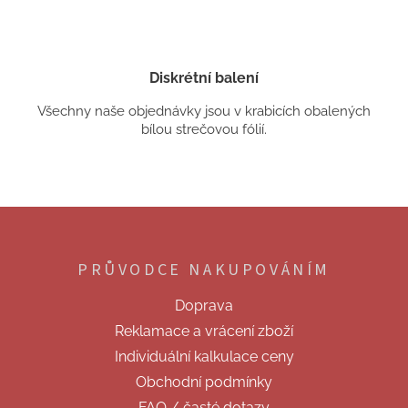
Diskrétní balení
Všechny naše objednávky jsou v krabicích obalených
bílou strečovou fólií.
Z
á
p
PRŮVODCE NAKUPOVÁNÍM
a
t
Doprava
í
Reklamace a vrácení zboží
Individuální kalkulace ceny
Obchodní podmínky
FAQ / časté dotazy