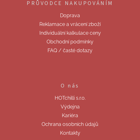
PRŮVODCE NAKUPOVÁNÍM
a
t
Doprava
í
Reklamace a vrácení zboží
Individuální kalkulace ceny
Obchodní podmínky
FAQ / časté dotazy
O nás
HOTchilli s.r.o.
Výdejna
Kariéra
Ochrana osobních údajů
Kontakty