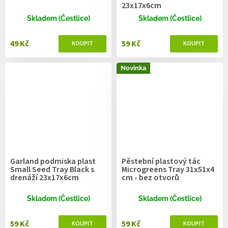
23x17x6cm
Skladem (Čestlice)
Skladem (Čestlice)
49 Kč
59 Kč
Novinka
Garland podmiska plast
Pěstební plastový tác
Small Seed Tray Black s
Microgreens Tray 31x51x4
drenáží 23x17x6cm
cm - bez otvorů
Skladem (Čestlice)
Skladem (Čestlice)
59 Kč
59 Kč