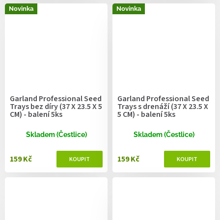
Novinka
Novinka
Garland Professional Seed
Garland Professional Seed
Trays bez díry (37 X 23.5 X 5
Trays s drenáží (37 X 23.5 X
CM) - balení 5ks
5 CM) - balení 5ks
Skladem (Čestlice)
Skladem (Čestlice)
159 Kč
159 Kč