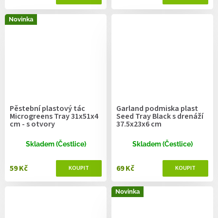
Novinka
Pěstební plastový tác
Garland podmiska plast
Microgreens Tray 31x51x4
Seed Tray Black s drenáží
cm - s otvory
37.5x23x6 cm
Skladem (Čestlice)
Skladem (Čestlice)
59 Kč
69 Kč
Novinka