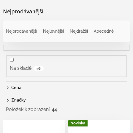
Nejprodávanější
Ř
a
Nejprodávanější
Nejlevnější
Nejdražší
Abecedně
z
e
n
í
p
r
Na skladě
36
o
d
Cena
u
k
Značky
t
ů
Položek k zobrazení:
44
V
Novinka
ý