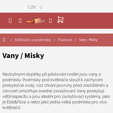
Přejít
CZK
na
obsah
NÁKUPNÍ
KOŠÍK
Vany / Misky
Květináče a podmisky
Plastové
Vany / Misky
Nezbytnými doplňky při pěstování rostlin jsou vany a
podmisky. Podmisky pod květináče slouží k zachycení
přebytečné vody, což chrání povrchy před znečištěním a
zároveň umožňuje snadné zavlažování. Vany poskytují
větší kapacitu a jsou ideální pro zavlažovací systémy, jako
je Ebb&Flow a nebo jako jedna velká podmiska pro více
květináčů.