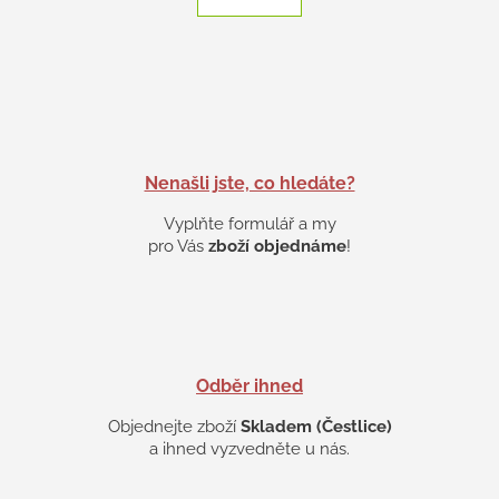
k
á
o
d
v
a
á
c
n
í
í
p
r
v
k
Nenašli jste, co hledáte?
y
Vyplňte formulář a my
v
ý
pro Vás
zboží objednáme
!
p
i
s
u
Odběr ihned
Objednejte zboží
Skladem (Čestlice)
a ihned vyzvedněte u nás.