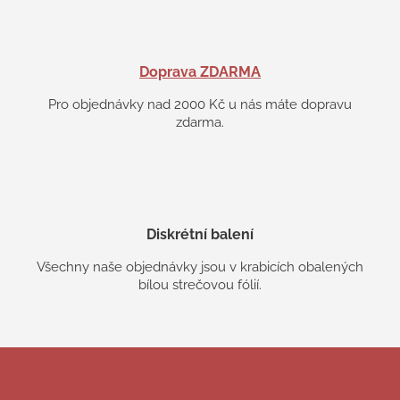
Doprava ZDARMA
Pro objednávky nad 2000 Kč u nás máte dopravu
zdarma.
Diskrétní balení
Všechny naše objednávky jsou v krabicích obalených
bílou strečovou fólií.
Z
á
p