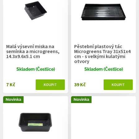
p
i
s
p
r
o
d
Malá výsevní miska na
Pěstební plastový tác
u
semínka a microgreens,
Microgreens Tray 31x51x4
k
14.3x9.6x5.1 cm
cm - s velkými kulatými
otvory
t
ů
Skladem (Čestlice)
Skladem (Čestlice)
7 Kč
39 Kč
Novinka
Novinka