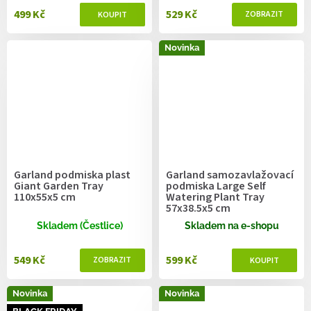
499 Kč
529 Kč
Novinka
Garland podmiska plast
Garland samozavlažovací
Giant Garden Tray
podmiska Large Self
110x55x5 cm
Watering Plant Tray
57x38.5x5 cm
Skladem (Čestlice)
Skladem na e-shopu
549 Kč
599 Kč
Novinka
Novinka