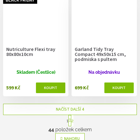
BLACK FRIDAY
Nutriculture Flexi tray
Garland Tidy Tray
80x80x10cm
Compact 49x50x15 cm,
podmiska s pultem
Skladem (Čestlice)
Na objednávku
599 Kč
699 Kč
NAČÍST DALŠÍ 4
S
1
2
t
O
r
44
položek celkem
v
á
l
n
NAHORU