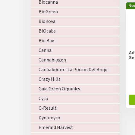
Biocanna
Nov
BioGreen
Bionova
BIOtabs
Bio Bav
Canna
Ad
Se
Cannabiogen
Cannaboom - La Pocion Del Brujo
Crazy Hills
Gaia Green Organics
Cyco
C-Result
Dynomyco
Emerald Harvest