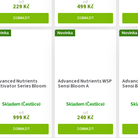
od
od
229 Kč
499 Kč
inka
Novinka
Novinka
vanced Nutrients
Advanced Nutrients WSP
Advanc
ltivator Series Bloom
Sensi Bloom A
Sensi 
Skladem (Čestlice)
Skladem (Čestlice)
Skl
od
od
999 Kč
240 Kč