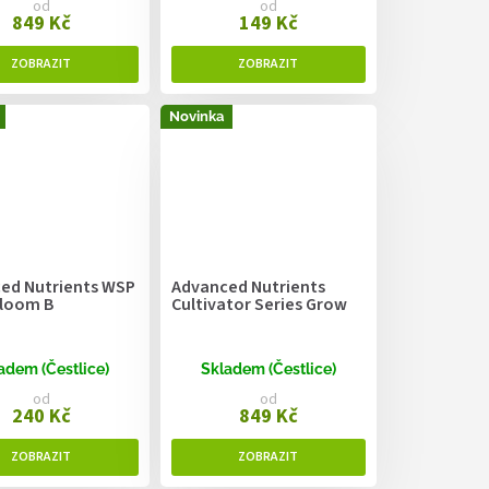
od
od
849 Kč
149 Kč
Novinka
ed Nutrients WSP
Advanced Nutrients
Bloom B
Cultivator Series Grow
adem (Čestlice)
Skladem (Čestlice)
od
od
240 Kč
849 Kč