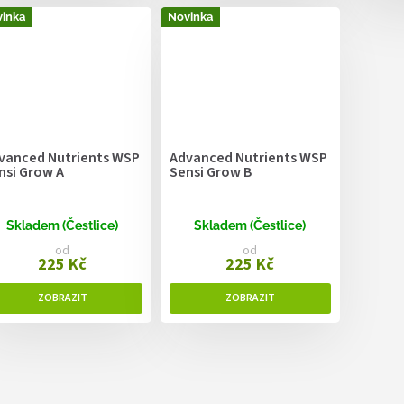
inka
Novinka
vanced Nutrients WSP
Advanced Nutrients WSP
nsi Grow A
Sensi Grow B
Skladem (Čestlice)
Skladem (Čestlice)
od
od
225 Kč
225 Kč
O
v
l
á