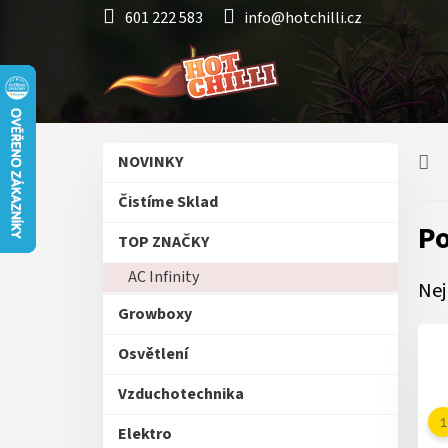
Přejít
601 222 583
info@hotchilli.cz
na
obsah
P
Přeskočit
NOVINKY
o
kategorie
s
Čistíme Sklad
t
P
r
TOP ZNAČKY
a
AC Infinity
n
Nej
n
Growboxy
í
p
Osvětlení
a
n
Vzduchotechnika
e
Elektro
l