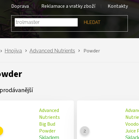
Doprava
Reklamace a vratky zboží
Kontakty
HLEDAT
Powder
Hnojiva
Advanced Nutrients
owder
prodávanější
Advanced
Advan
Nutrients
Nutri
Big Bud
Voodo
Powder
Juice 
Skladem
Skla