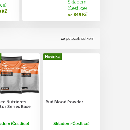
Skladem
ice)
(Čestlice)
 Kč
849 Kč
od
10
položek celkem
Novinka
ed Nutrients
Bud Blood Powder
tor Series Base
adem (Čestlice)
Skladem (Čestlice)