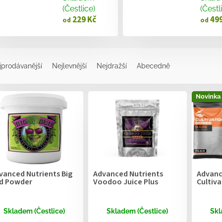
(Čestlice)
(Čestl
229 Kč
499
od
od
jprodávanější
Nejlevnější
Nejdražší
Abecedně
Novinka
vanced Nutrients Big
Advanced Nutrients
Advanc
d Powder
Voodoo Juice Plus
Cultiva
Skladem (Čestlice)
Skladem (Čestlice)
Skl