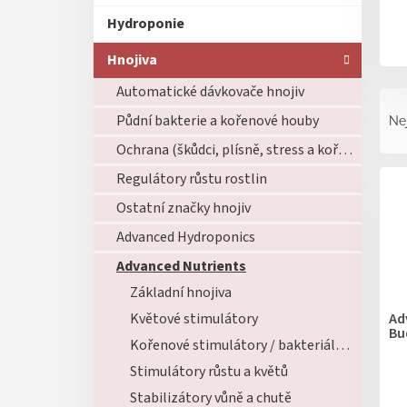
Hydroponie
Hnojiva
Automatické dávkovače hnojiv
Ř
a
Půdní bakterie a kořenové houby
Ne
z
Ochrana (škůdci, plísně, stress a kořeny)
e
V
n
Regulátory růstu rostlin
ý
í
Ostatní značky hnojiv
p
p
i
r
Advanced Hydroponics
s
o
Advanced Nutrients
p
d
r
Základní hnojiva
u
o
k
Ad
Květové stimulátory
d
Bu
t
Kořenové stimulátory / bakteriální složky
u
ů
k
Stimulátory růstu a květů
t
Stabilizátory vůně a chutě