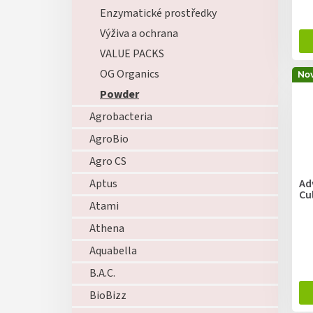
ů
Enzymatické prostředky
Výživa a ochrana
VALUE PACKS
OG Organics
Nov
Powder
Agrobacteria
AgroBio
Agro CS
Ad
Aptus
Cu
Atami
Athena
Aquabella
B.A.C.
BioBizz