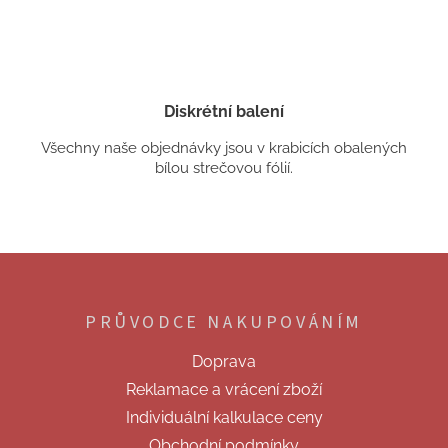
Diskrétní balení
Všechny naše objednávky jsou v krabicích obalených
bílou strečovou fólií.
Z
á
p
PRŮVODCE NAKUPOVÁNÍM
a
t
Doprava
í
Reklamace a vrácení zboží
Individuální kalkulace ceny
Obchodní podmínky