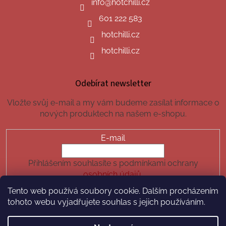
info
@
hotchilli.cz
601 222 583
hotchilli.cz
hotchilli.cz
Odebírat newsletter
Vložte svůj e-mail a my vám budeme zasílat informace o
nových produktech na našem e-shopu.
E-mail
Přihlášením souhlasíte s podmínkami ochrany
osobních údajů.
Tento web používá soubory cookie. Dalším procházením
PŘIHLÁSIT SE
tohoto webu vyjadřujete souhlas s jejich používáním.