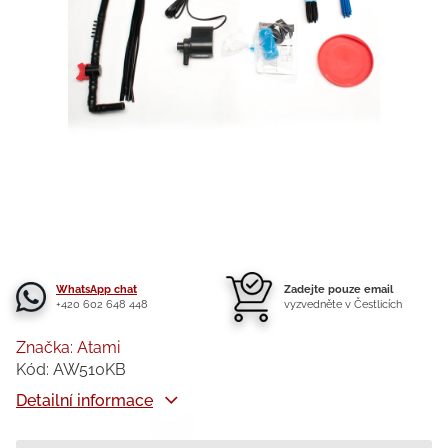
WhatsApp chat
Zadejte pouze email
+420 602 648 448
vyzvedněte v Čestlicích
Značka:
Atami
Kód:
AW510KB
Detailní informace