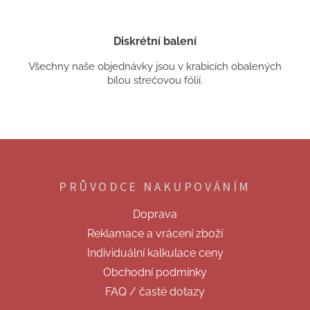
Diskrétní balení
Všechny naše objednávky jsou v krabicích obalených
bílou strečovou fólií.
Z
á
p
PRŮVODCE NAKUPOVÁNÍM
a
t
Doprava
í
Reklamace a vrácení zboží
Individuální kalkulace ceny
Obchodní podmínky
FAQ / časté dotazy