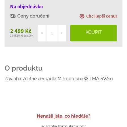
Na objednávku
Chci lepší cenu!
Ceny doručení
2 499 Kč
2 065,30 Kč bez DPH
Měrná
cena:
Závlaha včetně čerpadla MJ1000 pro WILMA SW10
Nenašli jste, co hledáte?
Vyplňte formulář a my