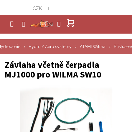
Přejít
CZK
na
obsah
NÁKUPNÍ
KOŠÍK
Hydroponie
Hydro / Aero systémy
ATAMI Wilma
Příslušen
Závlaha včetně čerpadla
MJ1000 pro WILMA SW10