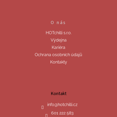
O nás
HOTchilli s.r.o.
Výdejna
Kariéra
Ochrana osobních údajů
Kontakty
Kontakt
info
@
hotchilli.cz
601 222 583