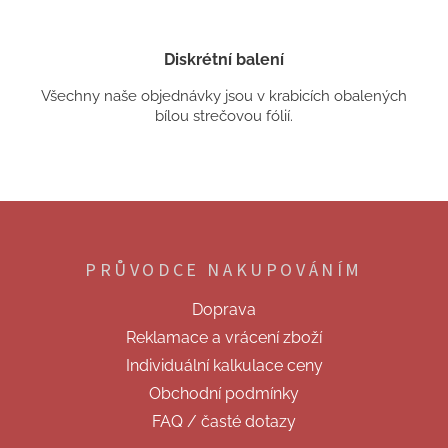
Diskrétní balení
Všechny naše objednávky jsou v krabicích obalených
bílou strečovou fólií.
Z
á
p
PRŮVODCE NAKUPOVÁNÍM
a
t
Doprava
í
Reklamace a vrácení zboží
Individuální kalkulace ceny
Obchodní podmínky
FAQ / časté dotazy