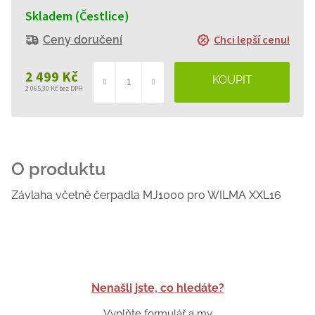
Skladem (Čestlice)
Chci lepší cenu!
Ceny doručení
2 499 Kč
2 065,30 Kč bez DPH
Měrná
cena:
Závlaha včetně čerpadla MJ1000 pro WILMA XXL16
Nenašli jste, co hledáte?
Vyplňte formulář a my