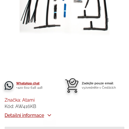
WhatsApp chat
Zadejte pouze email
+420 602 648 448
vyzvedněte v Čestlicích
Značka:
Atami
Kód:
AW416KB
Detailní informace