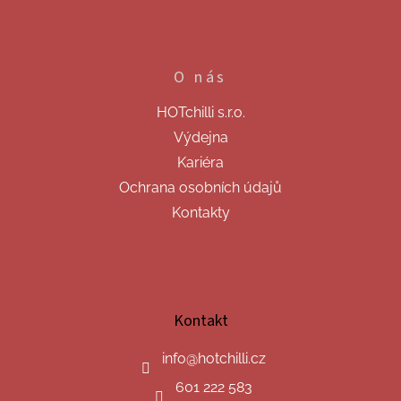
O nás
HOTchilli s.r.o.
Výdejna
Kariéra
Ochrana osobních údajů
Kontakty
Kontakt
info
@
hotchilli.cz
601 222 583