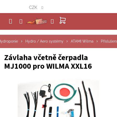
Přejít
CZK
na
obsah
NÁKUPNÍ
KOŠÍK
Hydroponie
Hydro / Aero systémy
ATAMI Wilma
Příslušen
Závlaha včetně čerpadla
MJ1000 pro WILMA XXL16