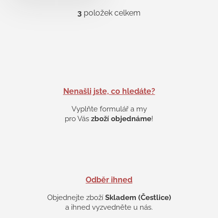
3
položek celkem
O
v
l
á
d
a
c
í
p
Nenašli jste, co hledáte?
r
v
Vyplňte formulář a my
k
pro Vás
zboží objednáme
!
y
v
ý
p
i
s
Odběr ihned
u
Objednejte zboží
Skladem (Čestlice)
a ihned vyzvedněte u nás.