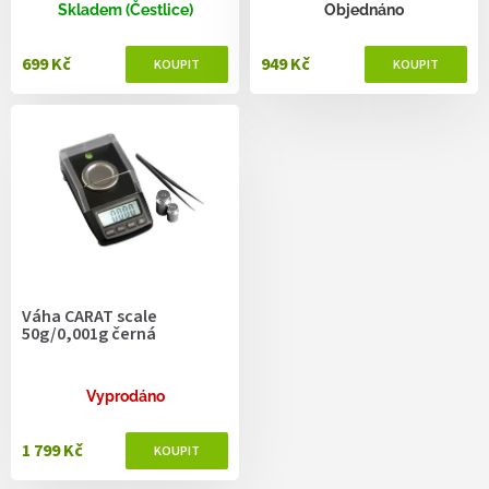
ů
Skladem (Čestlice)
Objednáno
699 Kč
949 Kč
Váha CARAT scale
50g/0,001g černá
Vyprodáno
1 799 Kč