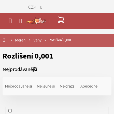
Přejít
CZK
na
obsah
NÁKUPNÍ
KOŠÍK
Rozlišení 0,001
Měření
Váhy
Rozlišení 0,001
Nejprodávanější
Ř
a
Nejprodávanější
Nejlevnější
Nejdražší
Abecedně
z
e
n
í
p