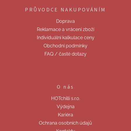
p
PRŮVODCE NAKUPOVÁNÍM
a
t
Doprava
í
Reklamace a vrácení zboží
Individuální kalkulace ceny
Obchodní podmínky
FAQ / časté dotazy
O nás
HOTchilli s.r.o.
Výdejna
Kariéra
Ochrana osobních údajů