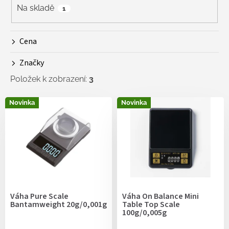
r
Na skladě
1
o
d
Cena
u
k
Značky
t
ů
Položek k zobrazení:
3
V
Novinka
Novinka
ý
p
i
s
p
r
o
d
Váha Pure Scale
Váha On Balance Mini
u
Bantamweight 20g/0,001g
Table Top Scale
k
100g/0,005g
t