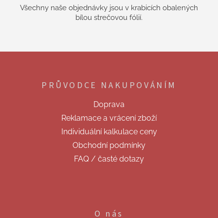
Všechny naše objednávky jsou v krabicích obalených
bílou strečovou fólií.
Z
á
p
PRŮVODCE NAKUPOVÁNÍM
a
t
Doprava
í
Reklamace a vrácení zboží
Individuální kalkulace ceny
Obchodní podmínky
FAQ / časté dotazy
O nás