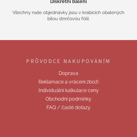
Diskrétní balení
Všechny naše objednávky jsou v krabicích obalených
bílou strečovou fólií.
Z
á
p
PRŮVODCE NAKUPOVÁNÍM
a
t
Doprava
í
Reklamace a vrácení zboží
Individuální kalkulace ceny
Obchodní podmínky
FAQ / časté dotazy