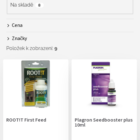
r
Na skladě
8
o
d
Cena
u
k
Značky
t
ů
Položek k zobrazení:
9
V
ý
p
i
s
p
r
o
d
ROOT!T First Feed
Plagron Seedbooster plus
u
10ml
k
t