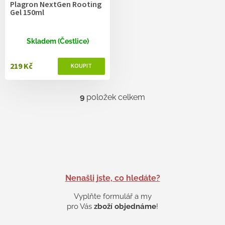
Plagron NextGen Rooting
Gel 150ml
Skladem (Čestlice)
219 Kč
9
položek celkem
O
v
l
á
d
a
c
í
p
Nenašli jste, co hledáte?
r
v
Vyplňte formulář a my
k
pro Vás
zboží objednáme
!
y