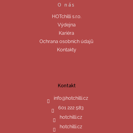
O nás
HOTchilli s.r.o.
Výdejna
Kariéra
Ochrana osobních údajů
Kontakty
Kontakt
info
@
hotchilli.cz
601 222 583
hotchilli.cz
hotchilli.cz