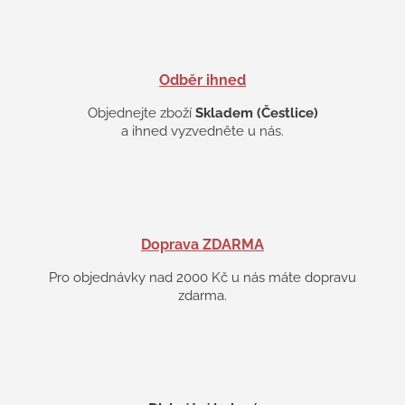
v
ý
p
i
s
Odběr ihned
u
Objednejte zboží
Skladem (Čestlice)
a ihned vyzvedněte u nás.
Doprava ZDARMA
Pro objednávky nad 2000 Kč u nás máte dopravu
zdarma.