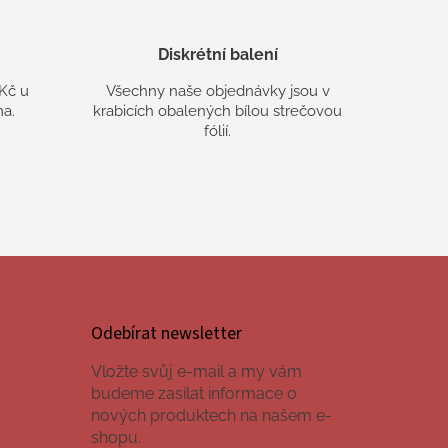
Diskrétní balení
Kč u
Všechny naše objednávky jsou v
a.
krabicích obalených bílou strečovou
fólií.
Odebírat newsletter
Vložte svůj e-mail a my vám
budeme zasílat informace o
nových produktech na našem e-
shopu.