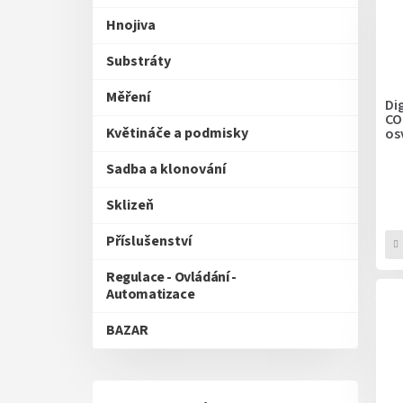
p
i
r
Hnojiva
s
o
p
d
Substráty
r
u
o
Měření
k
Di
d
CO
t
Květináče a podmisky
os
u
ů
k
Sadba a klonování
t
ů
Sklizeň
Příslušenství
Regulace - Ovládání -
Automatizace
BAZAR