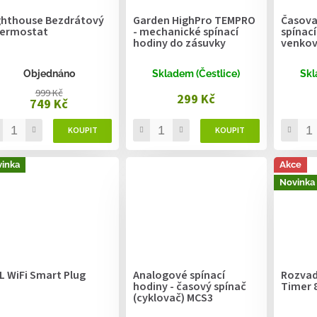
ghthouse Bezdrátový
Garden HighPro TEMPRO
Časovač
ermostat
- mechanické spínací
spínac
hodiny do zásuvky
venkov
Objednáno
Skladem (Čestlice)
Skl
999 Kč
299 Kč
749 Kč
inka
Akce
Novinka
L WiFi Smart Plug
Analogové spínací
Rozvad
hodiny - časový spínač
Timer 
(cyklovač) MCS3