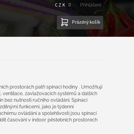
CZK
Přihlášení
NÁKUPNÍ
Prázdný košík
KOŠÍK
ích prostorách patří spínací hodiny . Umožňují
í, ventilace, zavlažovacích systémů a dalších
n bez nutnosti ručního ovládání. Spínací
zdílnými funkcemi, jako je týdenní
chému ovládání a spolehlivosti jsou spínací
řídit časování v indoor pěstebních prostorech