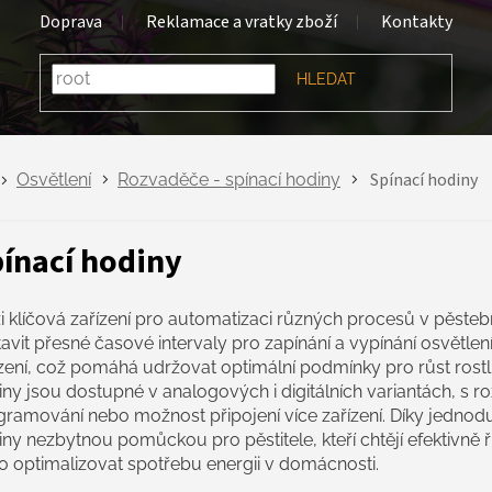
Doprava
Reklamace a vratky zboží
Kontakty
HLEDAT
Spínací hodiny
Osvětlení
Rozvaděče - spínací hodiny
ínací hodiny
 klíčová zařízení pro automatizaci různých procesů v pěstebn
avit přesné časové intervaly pro zapínání a vypínání osvětlen
zení, což pomáhá udržovat optimální podmínky pro růst rostli
ny jsou dostupné v analogových i digitálních variantách, s ro
gramování nebo možnost připojení více zařízení. Díky jednodu
ny nezbytnou pomůckou pro pěstitele, kteří chtějí efektivně 
o optimalizovat spotřebu energii v domácnosti.