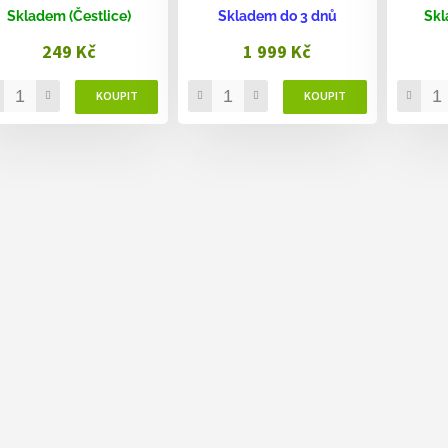
Skladem (Čestlice)
Skladem do 3 dnů
Skl
249 Kč
1 999 Kč
O
v
l
á
d
a
c
í
p
r
v
k
y
v
ý
p