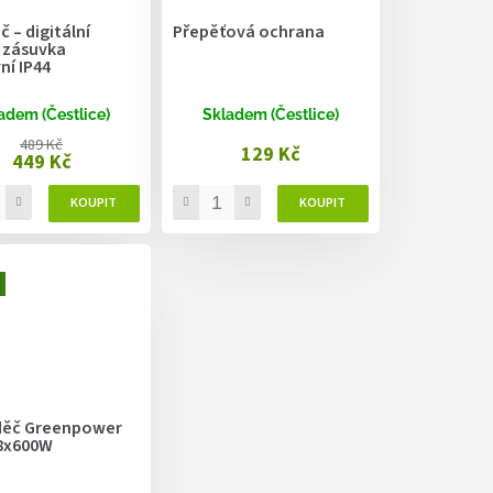
 – digitální
Přepěťová ochrana
í zásuvka
ní IP44
adem (Čestlice)
Skladem (Čestlice)
489 Kč
129 Kč
449 Kč
ěč Greenpower
8x600W