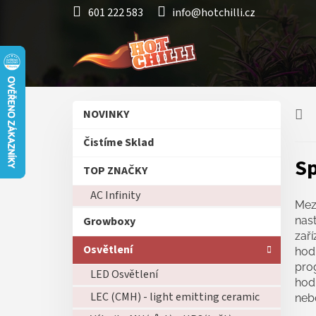
Přejít
601 222 583
info@hotchilli.cz
na
obsah
P
Přeskočit
NOVINKY
o
kategorie
s
Čistíme Sklad
t
Sp
r
TOP ZNAČKY
a
AC Infinity
n
Mezi
n
Growboxy
nast
í
zaří
p
Osvětlení
hodi
a
pro
LED Osvětlení
n
hodi
e
LEC (CMH) - light emitting ceramic
neb
l