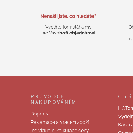
Nenašli jste, co hledáte?
Vyplňte formulář a my
O
pro Vás
zboží objednáme
!
a
Z
á
p
PRŮVODCE
O ná
a
NAKUPOVÁNÍM
t
HOTchill
í
Doprava
Výdej
Reklamace a vrácení zboží
Kariér
Individuální kalkulace ceny