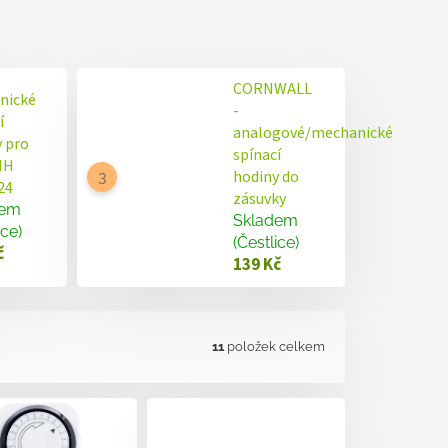
CORNWALL
nické
-
í
analogové/mechanické
 pro
spínací
MH
hodiny do
24
zásuvky
dem
Skladem
ice)
(Čestlice)
č
139 Kč
11
položek celkem