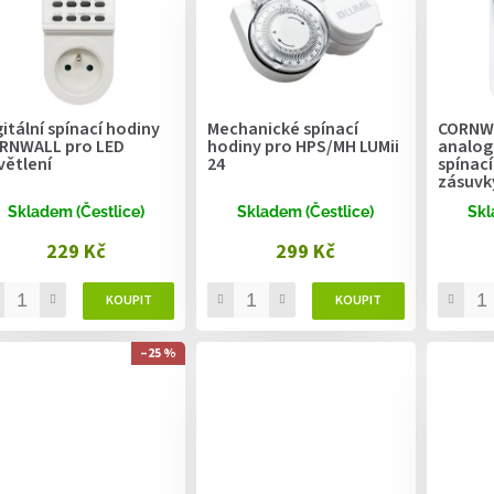
gitální spínací hodiny
Mechanické spínací
CORNWA
RNWALL pro LED
hodiny pro HPS/MH LUMii
analog
větlení
24
spínací
zásuvk
Skladem (Čestlice)
Skladem (Čestlice)
Skl
229 Kč
299 Kč
–25 %