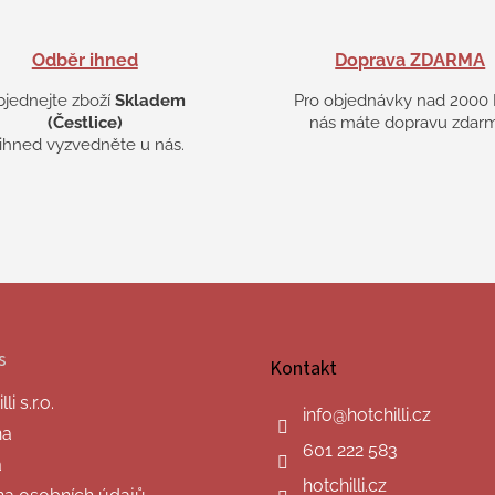
Odběr ihned
Doprava ZDARMA
bjednejte zboží
Skladem
Pro objednávky nad 2000 
(Čestlice)
nás máte dopravu zdarm
 ihned vyzvedněte u nás.
s
Kontakt
i s.r.o.
info
@
hotchilli.cz
na
601 222 583
a
hotchilli.cz