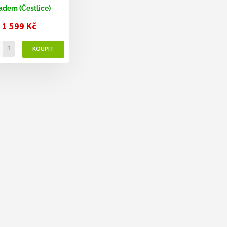
adem (Čestlice)
1 599 Kč