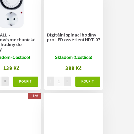
LL -
Digitální spínací hodiny
ové/mechanické
pro LED osvětlení HDT-07
 hodiny do
y
adem (Čestlice)
Skladem (Čestlice)
139 Kč
399 Kč
–8 %