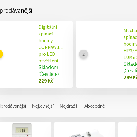
prodávanější
Digitální
Mecha
spínací
spínac
hodiny
hodiny
CORNWALL
HPS/
pro LED
LUMii 
osvětlení
Skla
Skladem
(Čestl
(Čestlice)
299 K
229 Kč
jprodávanější
Nejlevnější
Nejdražší
Abecedně