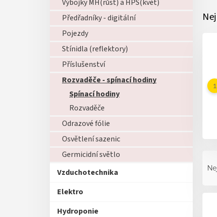
Výbojky MH(růst) a HPS(květ)
Nej
Předřadníky - digitální
Pojezdy
Stínidla (reflektory)
Příslušenství
Rozvaděče - spínací hodiny
Spínací hodiny
Rozvaděče
Odrazové fólie
Osvětlení sazenic
Ř
Germicidní světlo
a
Ne
Vzduchotechnika
z
e
Elektro
V
n
ý
í
Hydroponie
p