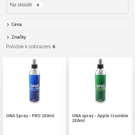
r
Na skladě
6
o
d
Cena
u
k
Značky
t
ů
Položek k zobrazení:
6
V
ý
p
i
s
p
r
o
d
ONA Spray - PRO 250ml
ONA spray - Apple Crumble
u
250ml
k
t