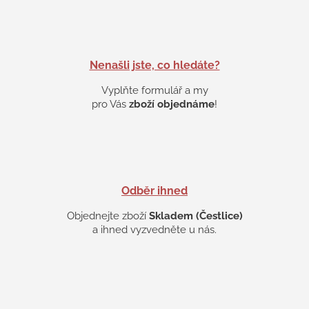
d
a
c
í
p
Nenašli jste, co hledáte?
r
v
Vyplňte formulář a my
k
pro Vás
zboží objednáme
!
y
v
ý
p
i
s
Odběr ihned
u
Objednejte zboží
Skladem (Čestlice)
a ihned vyzvedněte u nás.