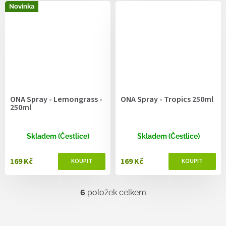
Novinka
ONA Spray - Lemongrass -
ONA Spray - Tropics 250ml
250ml
Skladem (Čestlice)
Skladem (Čestlice)
169 Kč
169 Kč
6
položek celkem
O
v
l
á