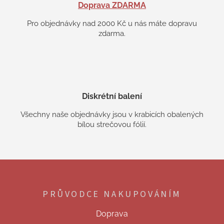
Doprava ZDARMA
Pro objednávky nad 2000 Kč u nás máte dopravu
zdarma.
Diskrétní balení
Všechny naše objednávky jsou v krabicích obalených
bílou strečovou fólií.
Z
á
p
PRŮVODCE NAKUPOVÁNÍM
a
t
Doprava
í