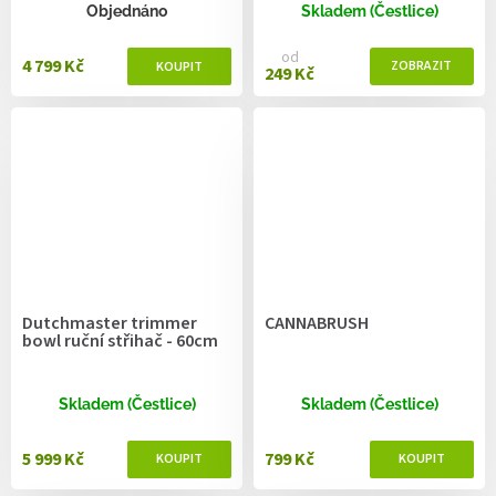
Objednáno
Skladem (Čestlice)
od
4 799 Kč
249 Kč
Dutchmaster trimmer
CANNABRUSH
bowl ruční střihač - 60cm
Skladem (Čestlice)
Skladem (Čestlice)
5 999 Kč
799 Kč