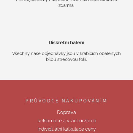
zdarma.
Diskrétní balení
Všechny naše objednávky jsou v krabicích obalených
bílou strečovou fólií.
Z
á
p
PRŮVODCE NAKUPOVÁNÍM
a
t
Doprava
í
Reklamace a vrácení zboží
Individuální kalkulace ceny