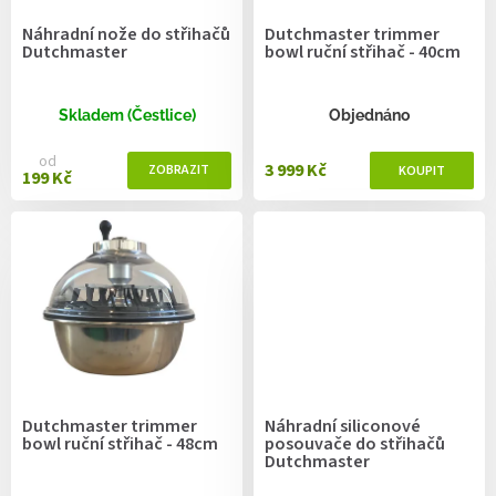
d
Náhradní nože do střihačů
Dutchmaster trimmer
u
Dutchmaster
bowl ruční střihač - 40cm
k
t
ů
Skladem (Čestlice)
Objednáno
od
3 999 Kč
199 Kč
Dutchmaster trimmer
Náhradní siliconové
bowl ruční střihač - 48cm
posouvače do střihačů
Dutchmaster