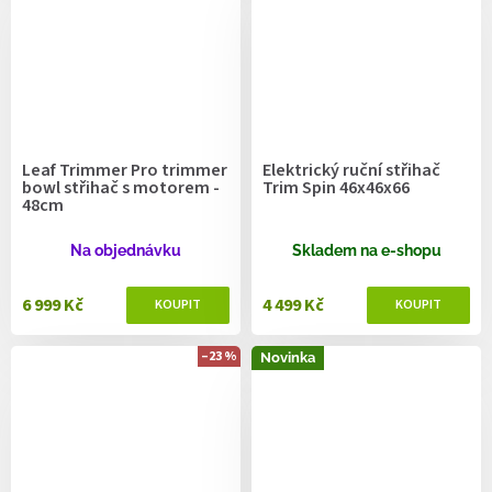
Leaf Trimmer Pro trimmer
Elektrický ruční střihač
bowl střihač s motorem -
Trim Spin 46x46x66
48cm
Na objednávku
Skladem na e-shopu
6 999 Kč
4 499 Kč
–23 %
Novinka