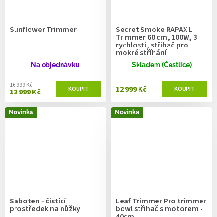
Sunflower Trimmer
Secret Smoke RAPAX L
Trimmer 60 cm, 100W, 3
rychlosti, střihač pro
mokré stříhání
Na objednávku
Skladem (Čestlice)
16 999 Kč
12 999 Kč
12 999 Kč
Novinka
Novinka
Saboten - čistící
Leaf Trimmer Pro trimmer
prostředek na nůžky
bowl střihač s motorem -
40cm