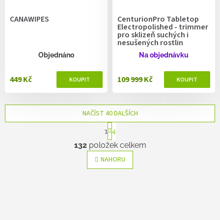
CANAWIPES
CenturionPro Tabletop
Electropolished - trimmer
pro sklizeň suchých i
nesušených rostlin
Objednáno
Na objednávku
449 Kč
109 999 Kč
NAČÍST 40 DALŠÍCH
S
1
4
t
O
r
132
položek celkem
v
á
l
n
NAHORU
k
á
o
d
v
a
á
c
n
í
í
p