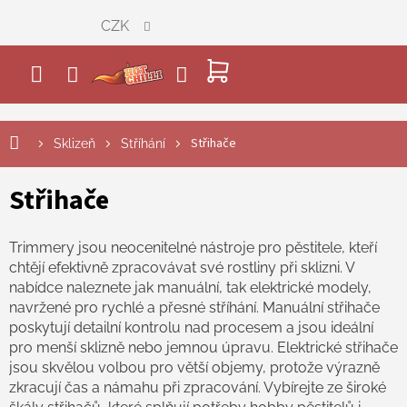
Přejít
CZK
na
obsah
NÁKUPNÍ
KOŠÍK
Střihače
Sklizeň
Stříhání
Střihače
Trimmery jsou neocenitelné nástroje pro pěstitele, kteří
chtějí efektivně zpracovávat své rostliny při sklizni. V
nabídce naleznete jak manuální, tak elektrické modely,
navržené pro rychlé a přesné stříhání. Manuální střihače
poskytují detailní kontrolu nad procesem a jsou ideální
pro menší sklizně nebo jemnou úpravu. Elektrické střihače
jsou skvělou volbou pro větší objemy, protože výrazně
zkracují čas a námahu při zpracování. Vybírejte ze široké