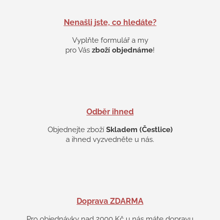
r
v
k
Nenašli jste, co hledáte?
y
Vyplňte formulář a my
v
ý
pro Vás
zboží objednáme
!
p
i
s
u
Odběr ihned
Objednejte zboží
Skladem (Čestlice)
a ihned vyzvedněte u nás.
Doprava ZDARMA
Pro objednávky nad 2000 Kč u nás máte dopravu