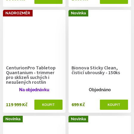
NADROZMĚR
Novinka
CenturionPro Tabletop
Bionova Sticky Clean,
Quantanium - trimmer
čisticí ubrousky - 150ks
pro sklizeň suchých i
nesušených rostlin
Na objednávku
Objednáno
119 999 Kč
699 Kč
Novinka
Novinka