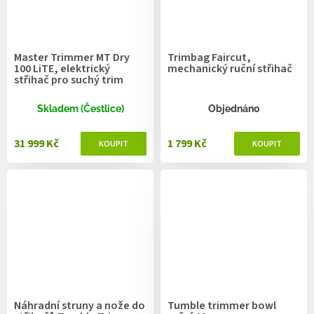
Master Trimmer MT Dry
Trimbag Faircut,
100 LiTE, elektrický
mechanický ruční střihač
střihač pro suchý trim
Skladem (Čestlice)
Objednáno
31 999 Kč
1 799 Kč
Náhradní struny a nože do
Tumble trimmer bowl