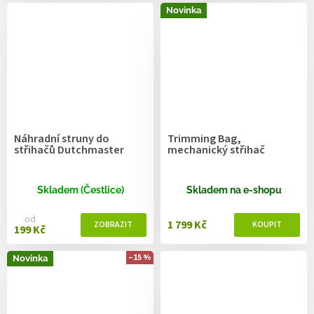
Novinka
Náhradní struny do
Trimming Bag,
střihačů Dutchmaster
mechanický střihač
Skladem (Čestlice)
Skladem na e-shopu
od
1 799 Kč
199 Kč
–15 %
Novinka