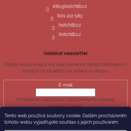
info
@
hotchilli.cz
601 222 583
hotchilli.cz
hotchilli.cz
Odebírat newsletter
Vložte svůj e-mail a my vám budeme zasílat informace o
nových produktech na našem e-shopu.
E-mail
Přihlášením souhlasíte s podmínkami ochrany
osobních údajů.
Tento web používá soubory cookie. Dalším procházením
PŘIHLÁSIT SE
tohoto webu vyjadřujete souhlas s jejich používáním.