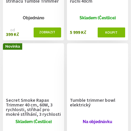
střihačů Tumble Trimmer
ruční 40cm
Objednáno
Skladem (Čestlice)
od
5 999 Kč
399 Kč
Novinka
Secret Smoke Rapax
Tumble trimmer bowl
Trimmer 40 cm, 60W, 3
elektrický
rychlosti, střihač pro
mokré stříhání, 3 rychlosti
Skladem (Čestlice)
Na objednávku