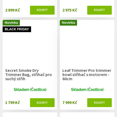
2 899 Kč
2 975 Kč
Novinka
Novinka
BLACK FRIDAY
Secret Smoke Dry
Leaf Trimmer Pro trimmer
Trimmer Bag, střihač pro
bowl střihač s motorem -
suchý střih
60cm
Skladem (Čestlice)
Skladem (Čestlice)
1 799 Kč
7 999 Kč