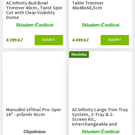
AC Infinity Bud Bowl
Table Trimmer
Trimmer 40cm, Twist Spin
46x46x64,5cm
Cut with Clear Visibility
Dome
Skladem (Čestlice)
Skladem (Čestlice)
4 399 Kč
4 499 Kč
Novinka
Manuální střihač Pro-Spin
AC Infinity Large Trim Tray
16" - průměr 41cm
System, 3-Tray & 2-
Screen Kit,
Interchangeable and
Ergonomic Design
Objednáno
Skladem (Čestlice)