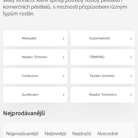
škály střihačů, které splňují potřeby hobby pěstitelů i
komerčních pěstitelů, s možností přizpůsobení různým
typům rostlin.
Manuální
Automatické
Master Trimmer
TRIMPRO
Centurion
Twister trimmer
Sunflower
Master Trimmers
Nejprodávanější
Ř
a
Nejprodávanější
Nejlevnější
Nejdražší
Abecedně