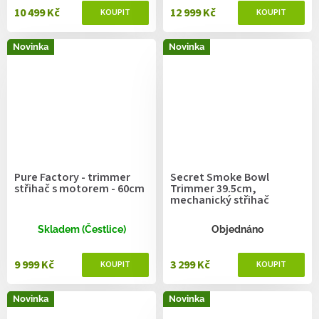
10 499 Kč
12 999 Kč
Novinka
Novinka
Pure Factory - trimmer
Secret Smoke Bowl
střihač s motorem - 60cm
Trimmer 39.5cm,
mechanický střihač
Skladem (Čestlice)
Objednáno
9 999 Kč
3 299 Kč
Novinka
Novinka