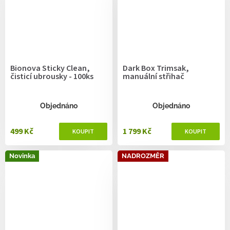
Bionova Sticky Clean,
Dark Box Trimsak,
čisticí ubrousky - 100ks
manuální střihač
Objednáno
Objednáno
499 Kč
1 799 Kč
Novinka
NADROZMĚR