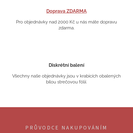
Doprava ZDARMA
Pro objednávky nad 2000 Kč u nás máte dopravu
zdarma.
Diskrétní balení
Všechny naše objednávky jsou v krabicích obalených
bílou strečovou fólií.
Z
á
p
PRŮVODCE NAKUPOVÁNÍM
a