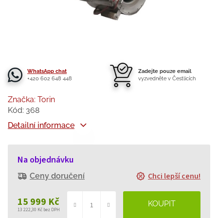
WhatsApp chat
Zadejte pouze email
+420 602 648 448
vyzvedněte v Čestlicích
Značka:
Torin
Kód:
368
Detailní informace
Na objednávku
Chci lepší cenu!
Ceny doručení
15 999 Kč
13 222,30 Kč bez DPH