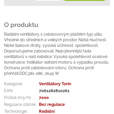
Měrná
cena:
Radiální ventilátory s celokovovým pláštěm typ ulita.
Vhodné do středních a velkých prostor. Nízká hlučnost.
Nízké tlakové ztráty, vysoká účinnost, spolehlivost.
Doporučujeme zaboxovat. Nejvýkonnější řada
ventilátorů v naší nabídce. Vysoká spolehlivost ocelové
konstrukce. Indikátor selhání motoru a výpadku proudu.
Ochrana proti zablokování rotoru. Ochrana proti
přehřátí.DDC381-286, 2645 W
Kategorie
:
Ventilátory Torin
EAN
:
7061282810261
Průtok (m3/h)
:
7000
Regulace otáček
:
Bez regulace
Technologie
:
Radiální