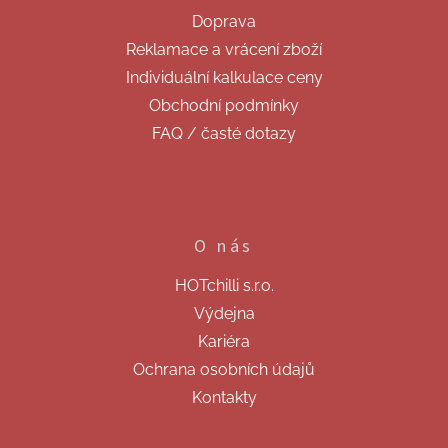
t
Doprava
í
Reklamace a vrácení zboží
Individuální kalkulace ceny
Obchodní podmínky
FAQ / časté dotazy
O nás
HOTchilli s.r.o.
Výdejna
Kariéra
Ochrana osobních údajů
Kontakty