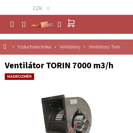
Přejít
CZK
na
obsah
NÁKUPNÍ
KOŠÍK
Vzduchotechnika
Ventilátory
Ventilátory Torin
Ventilátor TORIN 7000 m3/h
NADROZMĚR