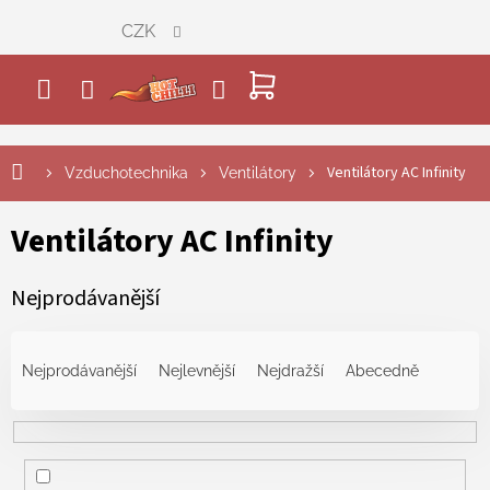
Přejít
CZK
na
obsah
NÁKUPNÍ
KOŠÍK
Ventilátory AC Infinity
Vzduchotechnika
Ventilátory
Ventilátory AC Infinity
Nejprodávanější
Ř
a
Nejprodávanější
Nejlevnější
Nejdražší
Abecedně
z
e
n
í
p