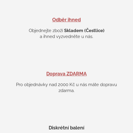
p
i
s
Odběr ihned
u
Objednejte zboží
Skladem (Čestlice)
a ihned vyzvedněte u nás.
Doprava ZDARMA
Pro objednávky nad 2000 Kč u nás máte dopravu
zdarma.
Diskrétní balení