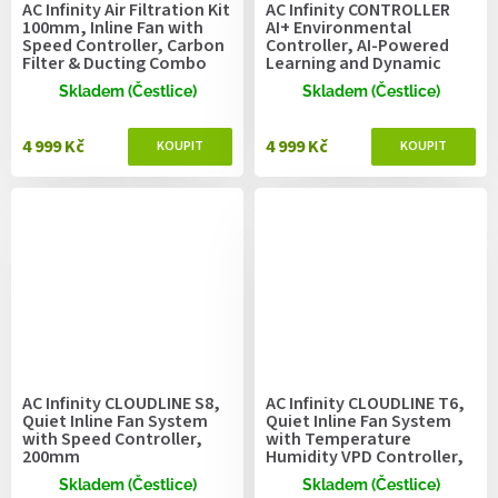
AC Infinity Air Filtration Kit
AC Infinity CONTROLLER
100mm, Inline Fan with
AI+ Environmental
Speed Controller, Carbon
Controller, AI-Powered
Filter & Ducting Combo
Learning and Dynamic
Level Adjusting
Skladem (Čestlice)
Skladem (Čestlice)
4 999 Kč
4 999 Kč
AC Infinity CLOUDLINE S8,
AC Infinity CLOUDLINE T6,
Quiet Inline Fan System
Quiet Inline Fan System
with Speed Controller,
with Temperature
200mm
Humidity VPD Controller,
150mm
Skladem (Čestlice)
Skladem (Čestlice)