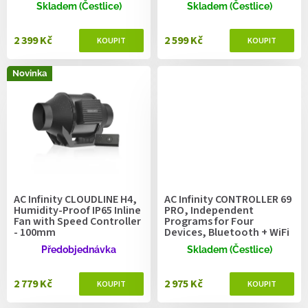
ů
Skladem (Čestlice)
Skladem (Čestlice)
2 399 Kč
2 599 Kč
Novinka
AC Infinity CLOUDLINE H4,
AC Infinity CONTROLLER 69
Humidity-Proof IP65 Inline
PRO, Independent
Fan with Speed Controller
Programs for Four
- 100mm
Devices, Bluetooth + WiFi
Předobjednávka
Skladem (Čestlice)
2 779 Kč
2 975 Kč