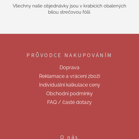
Všechny naše objednávky jsou v krabicích obalených
bílou strečovou fólií.
Z
á
p
PRŮVODCE NAKUPOVÁNÍM
a
t
Doprava
í
Reklamace a vrácení zboží
Individuální kalkulace ceny
Obchodní podmínky
FAQ / časté dotazy
O nás