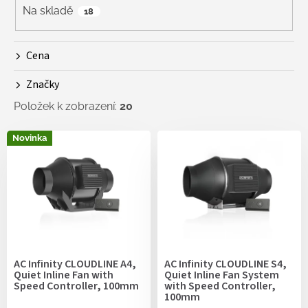
r
Na skladě
18
o
d
Cena
u
k
Značky
t
ů
Položek k zobrazení:
20
V
Novinka
ý
p
i
s
p
r
o
d
AC Infinity CLOUDLINE A4,
AC Infinity CLOUDLINE S4,
u
Quiet Inline Fan with
Quiet Inline Fan System
k
Speed Controller, 100mm
with Speed Controller,
100mm
t