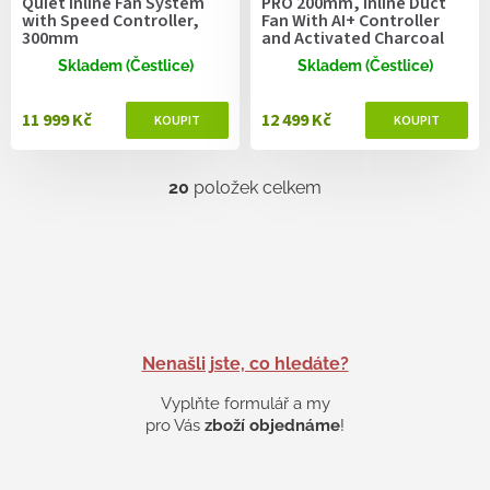
Quiet Inline Fan System
PRO 200mm, Inline Duct
with Speed Controller,
Fan With AI+ Controller
300mm
and Activated Charcoal
Filter
Skladem (Čestlice)
Skladem (Čestlice)
11 999 Kč
12 499 Kč
20
položek celkem
O
v
l
á
d
a
c
í
p
Nenašli jste, co hledáte?
r
v
Vyplňte formulář a my
k
pro Vás
zboží objednáme
!
y
v
ý