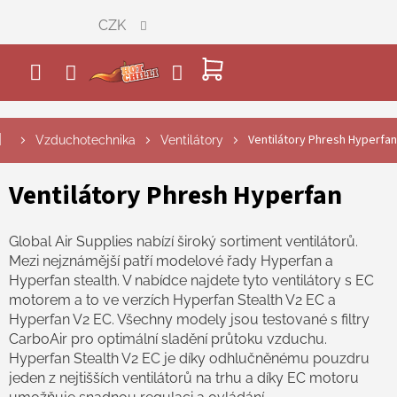
Přejít
CZK
na
obsah
NÁKUPNÍ
KOŠÍK
Ventilátory Phresh Hyperfan
Vzduchotechnika
Ventilátory
Ventilátory Phresh Hyperfan
Global Air Supplies nabízí široký sortiment ventilátorů.
Mezi nejznámější patří modelové řady Hyperfan a
Hyperfan stealth. V nabídce najdete tyto ventilátory s EC
motorem a to ve verzích Hyperfan Stealth V2 EC a
Hyperfan V2 EC. Všechny modely jsou testované s filtry
CarboAir pro optimální sladění průtoku vzduchu.
Hyperfan Stealth V2 EC je díky odhlučněnému pouzdru
jeden z nejtišších ventilátorů na trhu a díky EC motoru