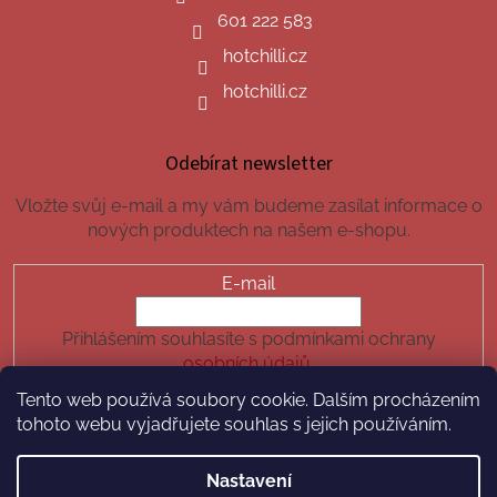
601 222 583
hotchilli.cz
hotchilli.cz
Odebírat newsletter
Vložte svůj e-mail a my vám budeme zasílat informace o
nových produktech na našem e-shopu.
E-mail
Přihlášením souhlasíte s podmínkami ochrany
osobních údajů.
Tento web používá soubory cookie. Dalším procházením
PŘIHLÁSIT SE
tohoto webu vyjadřujete souhlas s jejich používáním.
Nastavení