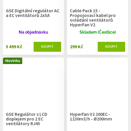
GSE Digitální regulátor AC
Cable Pack 15 -
a EC ventilátorů 2x5A
Propojovací kabel pro
ovládání ventilátorů
HyperFan V2
Na objednávku
Skladem (Čestlice)
5 499 Kč
299 Kč
Novinka
GSE Regulátor s LCD
Hyperfan V2 200EC -
displejem pro 2 EC
1230m3/h - Ø200mm
ventilátory RJ45