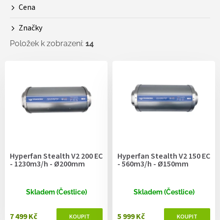
Cena
u
k
Značky
t
ů
Položek k zobrazení:
14
V
ý
p
i
s
p
r
o
d
Hyperfan Stealth V2 200 EC
Hyperfan Stealth V2 150 EC
u
- 1230m3/h - Ø200mm
- 560m3/h - Ø150mm
k
t
ů
Skladem (Čestlice)
Skladem (Čestlice)
7 499 Kč
5 999 Kč