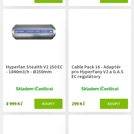
Hyperfan Stealth V2 250 EC
Cable Pack 16 - Adaptér
- 1840m3/h - Ø250mm
pro HyperFany V2 a G.A.S
EC regulátory
Skladem (Čestlice)
Skladem (Čestlice)
8 999 Kč
299 Kč