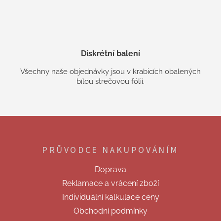
Diskrétní balení
Všechny naše objednávky jsou v krabicích obalených
bílou strečovou fólií.
Z
á
p
PRŮVODCE NAKUPOVÁNÍM
a
t
Doprava
í
Reklamace a vrácení zboží
Individuální kalkulace ceny
Obchodní podmínky