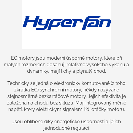
á
d
a
c
í
p
r
v
k
y
v
EC motory jsou moderní úsporné motory, které při
ý
malých rozměrech dosahují relativně vysokého výkonu a
p
dynamiky, mají tichý a plynulý chod.
i
s
Technicky se jedná o elektronicky komutované (z toho
u
zkratka EC) synchronní motory, někdy nazývané
stejnosměrné bezkartáčové motory. Jejich efektivita je
založena na chodu bez skluzu. Mají integrovaný měnič
napětí, který elektrickým signálem řídí otáčky motoru.
Jsou oblíbené díky energetické úspornosti a jejich
jednoduché regulaci.