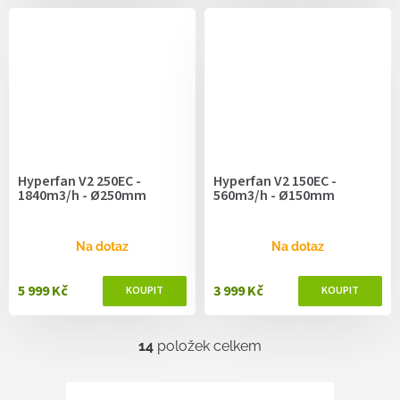
Hyperfan V2 250EC -
Hyperfan V2 150EC -
1840m3/h - Ø250mm
560m3/h - Ø150mm
Na dotaz
Na dotaz
5 999 Kč
3 999 Kč
14
položek celkem
O
v
l