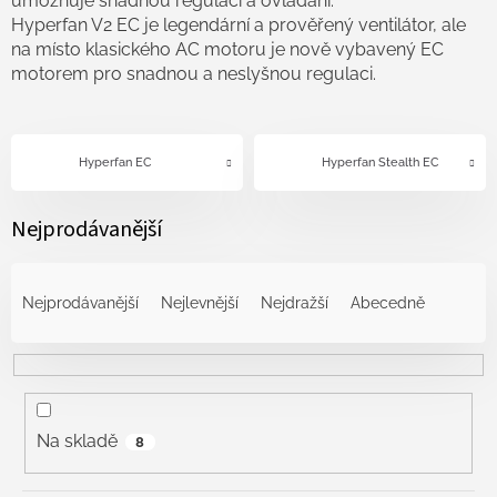
umožňuje snadnou regulaci a ovládání.
Hyperfan V2 EC je legendární a prověřený ventilátor, ale
na místo klasického AC motoru je nově vybavený EC
motorem pro snadnou a neslyšnou regulaci.
Hyperfan EC
Hyperfan Stealth EC
Nejprodávanější
Ř
a
Nejprodávanější
Nejlevnější
Nejdražší
Abecedně
z
e
n
í
p
r
Na skladě
8
o
d