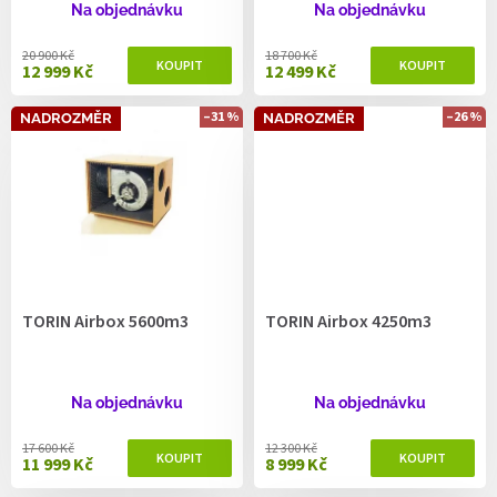
ů
Na objednávku
Na objednávku
20 900 Kč
18 700 Kč
12 999 Kč
12 499 Kč
–31 %
–26 %
NADROZMĚR
NADROZMĚR
TORIN Airbox 5600m3
TORIN Airbox 4250m3
Na objednávku
Na objednávku
17 600 Kč
12 300 Kč
11 999 Kč
8 999 Kč