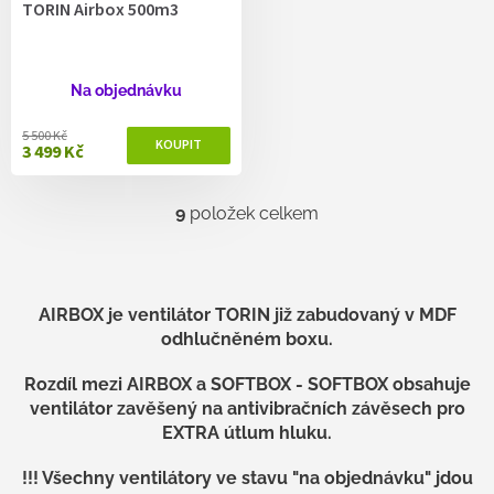
TORIN Airbox 500m3
Na objednávku
5 500 Kč
3 499 Kč
9
položek celkem
O
v
l
á
d
AIRBOX je ventilátor TORIN již zabudovaný v MDF
a
odhlučněném boxu.
c
í
Rozdíl mezi AIRBOX a SOFTBOX - SOFTBOX obsahuje
p
r
ventilátor zavěšený na antivibračních závěsech pro
v
EXTRA útlum hluku.
k
y
!!! Všechny ventilátory ve stavu "na objednávku" jdou