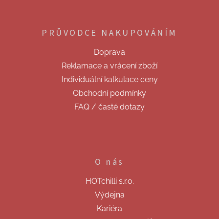
Z
á
p
PRŮVODCE NAKUPOVÁNÍM
a
t
Doprava
í
Reklamace a vrácení zboží
Individuální kalkulace ceny
Obchodní podmínky
FAQ / časté dotazy
O nás
HOTchilli s.r.o.
Výdejna
Kariéra