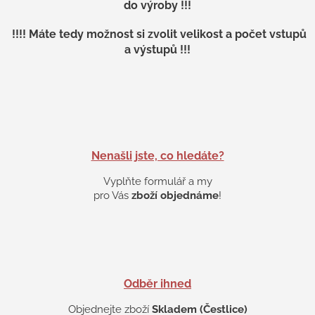
v
do výroby !!!
ý
p
!!!! Máte tedy možnost si zvolit velikost a počet vstupů
i
a výstupů !!!
s
u
Nenašli jste, co hledáte?
Vyplňte formulář a my
pro Vás
zboží objednáme
!
Odběr ihned
Objednejte zboží
Skladem (Čestlice)