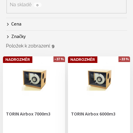
r
Na skladě
0
o
d
Cena
u
k
Značky
t
ů
Položek k zobrazení:
9
V
–37 %
–33 %
NADROZMĚR
NADROZMĚR
ý
p
i
s
p
r
o
d
TORIN Airbox 7000m3
TORIN Airbox 6000m3
u
k
t