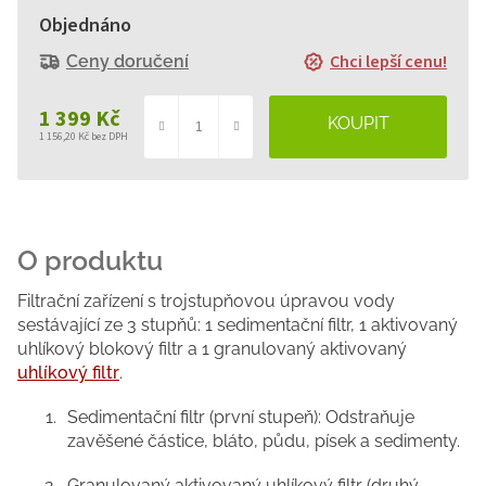
Objednáno
Chci lepší cenu!
Ceny doručení
1 399 Kč
1 156,20 Kč bez DPH
Měrná
cena:
Filtrační zařízení s trojstupňovou úpravou vody
sestávající ze 3 stupňů: 1 sedimentační filtr, 1 aktivovaný
uhlíkový blokový filtr a 1 granulovaný aktivovaný
uhlíkový filtr
.
Sedimentační filtr (první stupeň): Odstraňuje
zavěšené částice, bláto, půdu, písek a sedimenty.
Granulovaný aktivovaný uhlíkový filtr (druhý