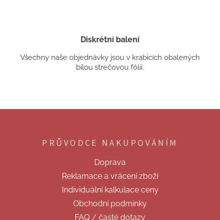
Diskrétní balení
Všechny naše objednávky jsou v krabicích obalených
bílou strečovou fólií.
Z
á
p
PRŮVODCE NAKUPOVÁNÍM
a
t
Doprava
í
Reklamace a vrácení zboží
Individuální kalkulace ceny
Obchodní podmínky
FAQ / časté dotazy