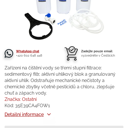
WhatsApp chat
Zadejte pouze email
+420 602 648 448
vyzvedněte v Čestlicích
Zařízení na čištění vody se třemi stupni filtrace:
sedimentový filtr, aktivní uhlíkový blok a granulovaný
aktivní uhlík. Odstraňuje mechanické nečistoty a
chemické zbytky včetně pesticidů a chloru, zlepšuje
chuť a zápach vody.
Značka:
Ostatní
Kód:
35E39CA4FOW1
Detailní informace