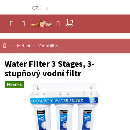
Přejít
CZK
na
obsah
NÁKUPNÍ
KOŠÍK
Měření
Vodní filtry
Water Filter 3 Stages, 3-
stupňový vodní filtr
Novinka