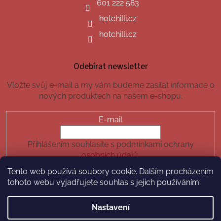
601 222 583
hotchilli.cz
hotchilli.cz
Odebírat newsletter
Vložte svůj e-mail a my vám budeme zasílat informace o
nových produktech na našem e-shopu.
E-mail
Přihlášením souhlasíte s podmínkami ochrany
osobních údajů.
Tento web používá soubory cookie. Dalším procházením
PŘIHLÁSIT SE
tohoto webu vyjadřujete souhlas s jejich používáním.
Nastavení
Vytvořil Shoptet