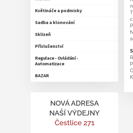
n
Květináče a podmisky
T
c
Sadba a klonování
P
N
Sklizeň
s
Příslušenství
S
R
Regulace - Ovládání -
Automatizace
P
O
BAZAR
K
NOVÁ ADRESA
NAŠÍ VÝDEJNY
Čestlice 271