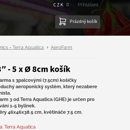
CZK
Přihlášení
NÁKUPNÍ
Prázdný košík
KOŠÍK
ics = Terra Aquatica
AeroFarm
″ - 5 x Ø 8cm košík
arma s 3palcovými (7.5cm) košíčky
duchý aeroponický systém, který nezabere
ísta.
arm 3 od Terra Aquatica (GHE) je určen pro
ání 1-5 bylinek.
ry 46x46x38.5 cm, květináče 7.5 cm.
a:
Terra Aquatica