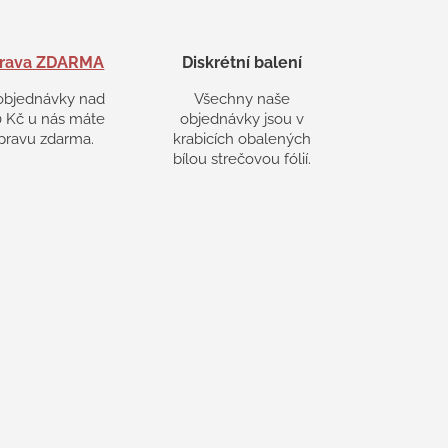
rava ZDARMA
Diskrétní balení
objednávky nad
Všechny naše
 Kč u nás máte
objednávky jsou v
pravu zdarma.
krabicích obalených
bílou strečovou fólií.