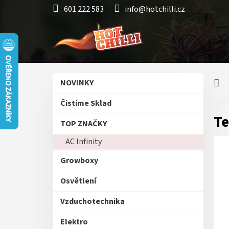
Přejít
601 222 583
info@hotchilli.cz
na
obsah
P
Přeskočit
NOVINKY
o
kategorie
s
Čistíme Sklad
t
Te
r
TOP ZNAČKY
a
AC Infinity
n
n
Growboxy
í
p
Osvětlení
a
n
Vzduchotechnika
e
Elektro
l