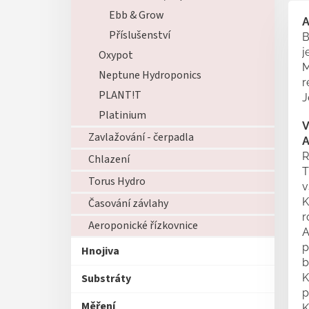
Ebb & Grow
A
Příslušenství
B
j
Oxypot
M
Neptune Hydroponics
r
PLANT!T
J
Platinium
V
Zavlažování - čerpadla
A
R
Chlazení
T
Torus Hydro
v
K
Časování závlahy
r
Aeroponické řízkovnice
A
p
Hnojiva
b
Substráty
K
p
Měření
K