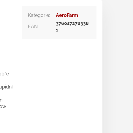
Kategorie
:
AeroFarm
376017278338
EAN
:
1
.
obře
apidní
ní
row