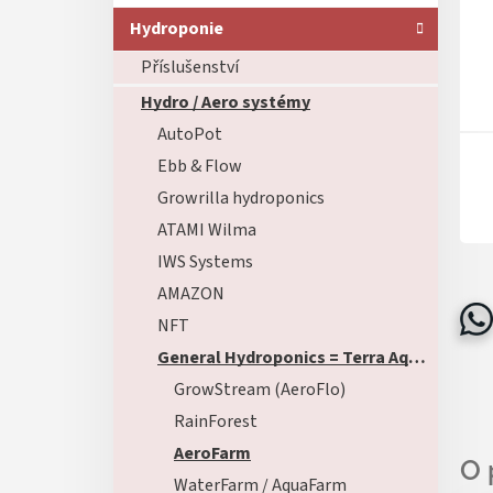
Hydroponie
Příslušenství
Hydro / Aero systémy
AutoPot
Ebb & Flow
Growrilla hydroponics
ATAMI Wilma
IWS Systems
AMAZON
NFT
General Hydroponics = Terra Aquatica
GrowStream (AeroFlo)
RainForest
AeroFarm
WaterFarm / AquaFarm