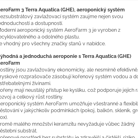
eroFarm 3 Terra Aquatica (GHE), aeroponický systém
ezsubstrátový zavlažovací systém zaujme nejen svou
ednoduchostí a dostupností.
oderní aeroponický systém AeroFarm 3 je vyroben z
ecyklovatelného a odolného plastu.
e vhodný pro všechny značky stanů v nabídce.
ýhodná a jednoduchá aeroponie s Terra Aquatica (GHE)
eroFarm
ostliny jsou zavlažovány ekonomicky, ale nesmírně efektivně
ryskové rozprašovače zásobují kořenový systém vodou a d
střebatelnými živinami.
ořeny mají neustálý přístup ke kyslíku, což podporuje jejich r
ozvoj a celkový růst rostliny.
eroponický systém AeroFarm umožňuje všestranné a flexibil
ěstování v jakýchkoliv podmínkách (pokoj, balkón, skleník, g
ox).
romě malého množství keramzitu nevyžaduje vůbec žádný
ěstební substrát.
ořenové prostředí bez substrátu je zdravější a čistější, riziko