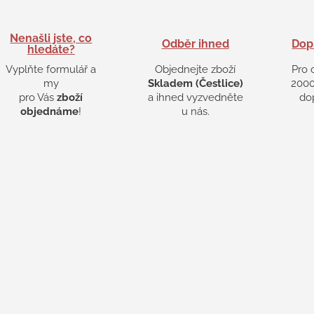
Nenašli jste, co
Odběr ihned
Dop
hledáte?
Vyplňte formulář a
Objednejte zboží
Pro 
my
Skladem (Čestlice)
2000
pro Vás
zboží
a ihned vyzvedněte
do
objednáme
!
u nás.