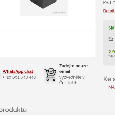
Kód:
Detail
Skl
2 
2 47
Měr
Zadejte pouze
cen
WhatsApp chat
email
+420 602 648 448
vyzvedněte v
Čestlicích
MA