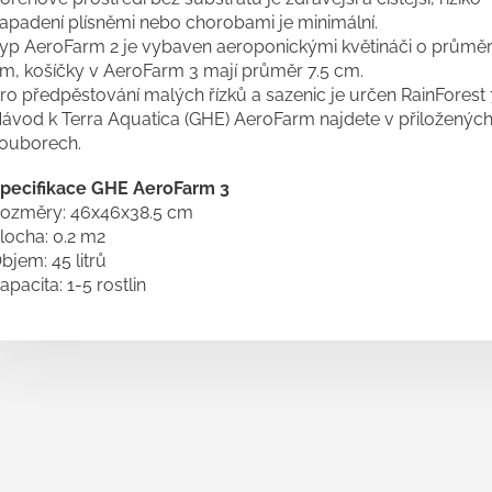
apadení plísněmi nebo chorobami je minimální.
yp AeroFarm 2 je vybaven aeroponickými květináči o průmě
m, košíčky v AeroFarm 3 mají průměr 7.5 cm.
ro předpěstování malých řízků a sazenic je určen RainForest 
ávod k Terra Aquatica (GHE) AeroFarm najdete v přiloženýc
ouborech.
pecifikace GHE AeroFarm 3
ozměry: 46x46x38.5 cm
locha: 0.2 m2
bjem: 45 litrů
apacita: 1-5 rostlin