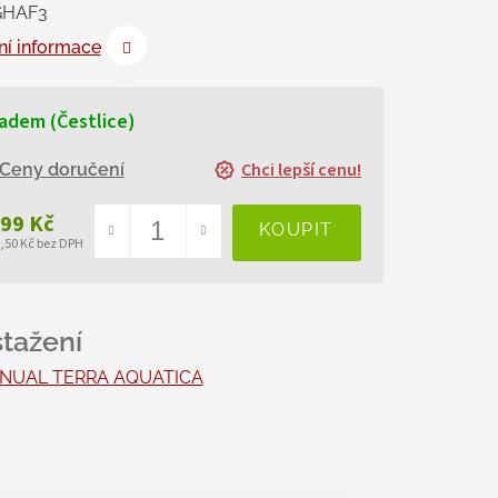
GHAF3
ní informace
adem (Čestlice)
Chci lepší cenu!
Ceny doručení
999 Kč
8,50 Kč bez DPH
ná
a:
NUAL TERRA AQUATICA