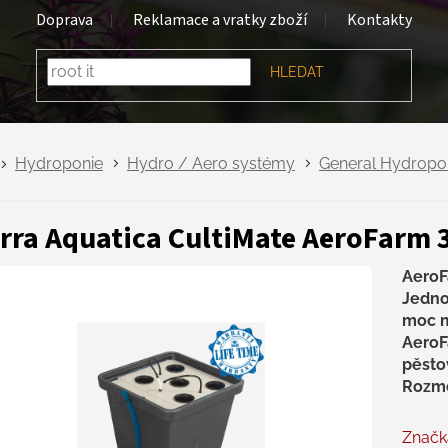
Doprava
Reklamace a vratky zboží
Kontakty
HLEDAT
Hydroponie
Hydro / Aero systémy
General Hydropon
rra Aquatica CultiMate AeroFarm 3
AeroF
Jedno
moc m
AeroF
pěstov
Rozmě
Značk