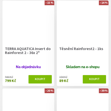
–15 %
–14 %
TERRA AQUATICA Insert do
Těsnění Rainforest2 - 1ks
Rainforest 2 - 36x 2"
Na objednávku
Skladem na e-shopu
944 Kč
104 Kč
799 Kč
89 Kč
–20 %
–39 %