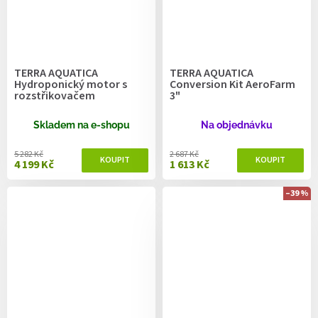
TERRA AQUATICA
TERRA AQUATICA
Hydroponický motor s
Conversion Kit AeroFarm
rozstřikovačem
3"
Skladem na e-shopu
Na objednávku
5 282 Kč
2 687 Kč
4 199 Kč
1 613 Kč
–39 %