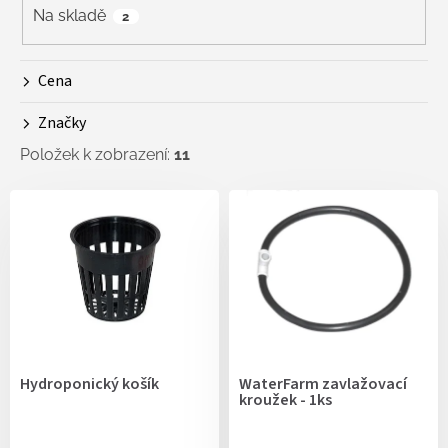
r
Na skladě
2
o
d
Cena
u
k
Značky
t
ů
Položek k zobrazení:
11
V
ý
p
i
s
p
r
o
d
Hydroponický košík
WaterFarm zavlažovací
u
kroužek - 1ks
k
t