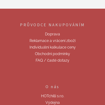
Z
á
p
PRŮVODCE NAKUPOVÁNÍM
a
t
Doprava
í
Reklamace a vrácení zboží
Individuální kalkulace ceny
Obchodní podmínky
FAQ / časté dotazy
O nás
HOTchilli s.r.o.
Výdejna