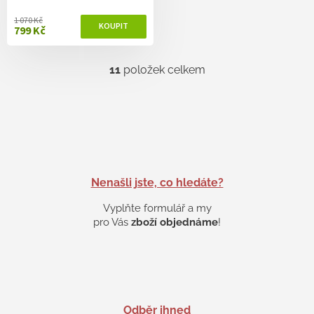
1 070 Kč
799 Kč
11
položek celkem
O
v
l
á
d
a
c
í
p
Nenašli jste, co hledáte?
r
v
Vyplňte formulář a my
k
pro Vás
zboží objednáme
!
y
v
ý
p
i
s
Odběr ihned