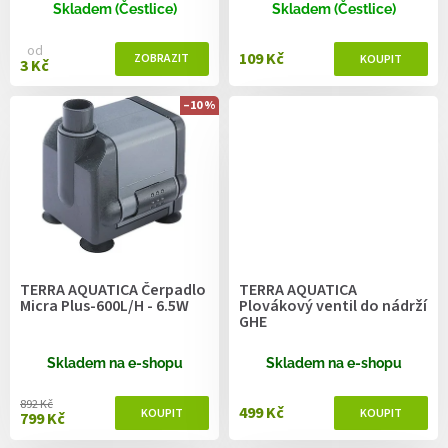
ů
Skladem (Čestlice)
Skladem (Čestlice)
od
109 Kč
3 Kč
–10 %
TERRA AQUATICA Čerpadlo
TERRA AQUATICA
Micra Plus-600L/H - 6.5W
Plovákový ventil do nádrží
GHE
Skladem na e-shopu
Skladem na e-shopu
892 Kč
499 Kč
799 Kč