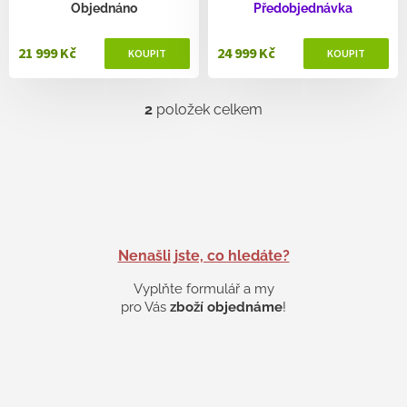
ů
Objednáno
Předobjednávka
21 999 Kč
24 999 Kč
2
položek celkem
O
v
l
á
d
a
c
í
p
Nenašli jste, co hledáte?
r
v
Vyplňte formulář a my
k
pro Vás
zboží objednáme
!
y
v
ý
p
i