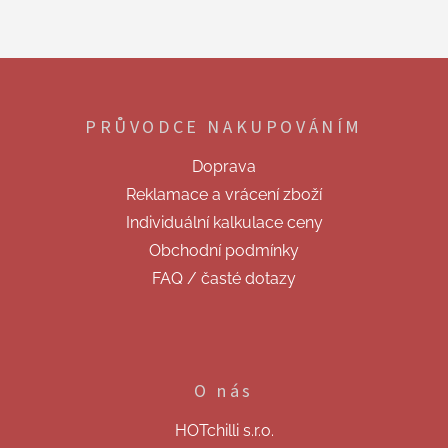
Z
á
p
PRŮVODCE NAKUPOVÁNÍM
a
t
Doprava
í
Reklamace a vrácení zboží
Individuální kalkulace ceny
Obchodní podmínky
FAQ / časté dotazy
O nás
HOTchilli s.r.o.