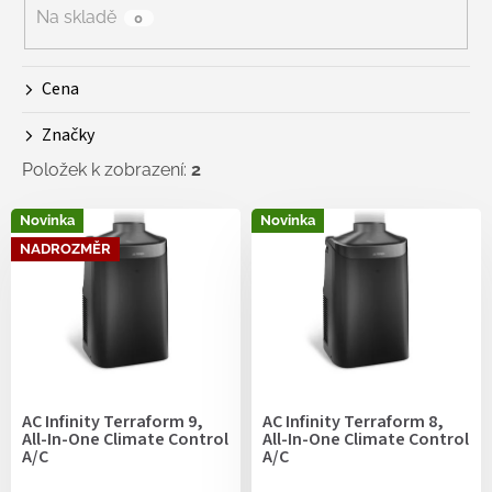
r
Na skladě
0
o
d
Cena
u
k
Značky
t
ů
Položek k zobrazení:
2
V
Novinka
Novinka
ý
NADROZMĚR
p
i
s
p
r
o
d
AC Infinity Terraform 9,
AC Infinity Terraform 8,
u
All-In-One Climate Control
All-In-One Climate Control
k
A/C
A/C
t