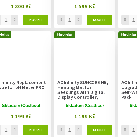
1 800 Kč
1 599 Kč
inka
Novinka
Novinka
 Infinity Replacement
AC Infinity SUNCORE H5,
AC Infin
obe for pH Meter PRO
Heating Mat for
Upgrade
Seedlings with Digital
Self-Wa
Display Controller,
Pack
50.8cm x 52.7cm
Skladem (Čestlice)
Skladem (Čestlice)
Skl
1 199 Kč
1 199 Kč