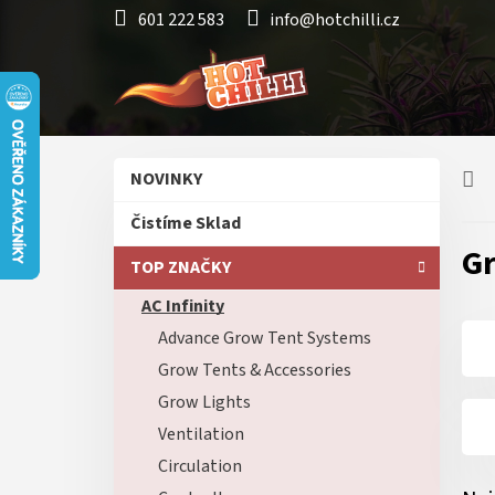
Přejít
601 222 583
info@hotchilli.cz
na
obsah
P
Přeskočit
NOVINKY
o
kategorie
s
Čistíme Sklad
t
Gr
r
TOP ZNAČKY
a
AC Infinity
n
n
Advance Grow Tent Systems
í
Grow Tents & Accessories
p
Grow Lights
a
n
Ventilation
e
Circulation
l