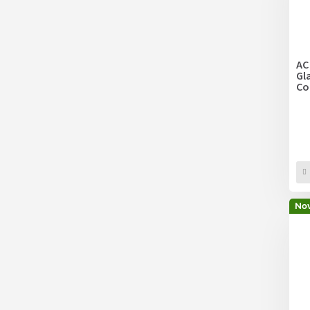
AC
Gl
Co
Nov