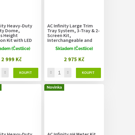
nity Heavy-Duty
AC Infinity Large Trim
ty Dome,
Tray System, 3-Tray & 2-
s Height
Screen Kit,
on Kit with LED
Interchangeable and
ng 28W,
Ergonomic Design
adem (Čestlice)
Skladem (Čestlice)
2.7cm
2 999 Kč
2 975 Kč
Novinka
nity Heavy-Duty
AC Infinity pH Meter Kit,