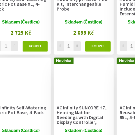
bric Pot Base XL, 4-
Kit, Interchangeable
Humidi
ck
Probe
Include
Extensi
Lighti
Skladem (Čestlice)
Skladem (Čestlice)
Skl
2 725 Kč
2 699 Kč
Novinka
Novinka
 Infinity Self-Watering
AC Infinity SUNCORE H7,
AC Infi
bric Pot Base, 4-Pack
Heating Mat for
Reusabl
Seedlings with Digital
95L, 5-
Display Controller,
52.7cm x 121.9cm
Skladem (Čestlice)
Skladem (Čestlice)