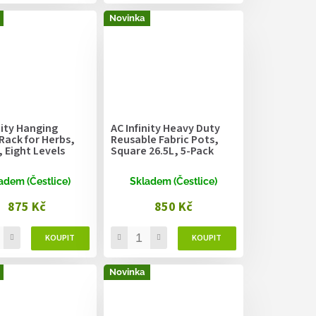
Novinka
nity Hanging
AC Infinity Heavy Duty
Rack for Herbs,
Reusable Fabric Pots,
 Eight Levels
Square 26.5L, 5-Pack
adem (Čestlice)
Skladem (Čestlice)
875 Kč
850 Kč
Novinka