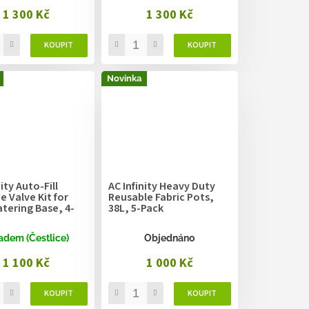
1 300 Kč
1 300 Kč
Novinka
ity Auto-Fill
AC Infinity Heavy Duty
 Valve Kit for
Reusable Fabric Pots,
tering Base, 4-
38L, 5-Pack
adem (Čestlice)
Objednáno
1 100 Kč
1 000 Kč