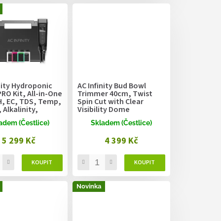
nity Hydroponic
AC Infinity Bud Bowl
RO Kit, All-in-One
Trimmer 40cm, Twist
H, EC, TDS, Temp,
Spin Cut with Clear
 Alkalinity,
Visibility Dome
y,
adem (Čestlice)
Skladem (Čestlice)
hangeable Probe
5 299 Kč
4 399 Kč
Novinka