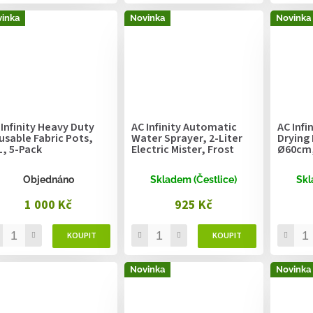
inka
Novinka
Novinka
 Infinity Heavy Duty
AC Infinity Automatic
AC Infi
usable Fabric Pots,
Water Sprayer, 2-Liter
Drying 
L, 5-Pack
Electric Mister, Frost
Ø60cm,
Objednáno
Skladem (Čestlice)
Skl
1 000 Kč
925 Kč
Novinka
Novinka