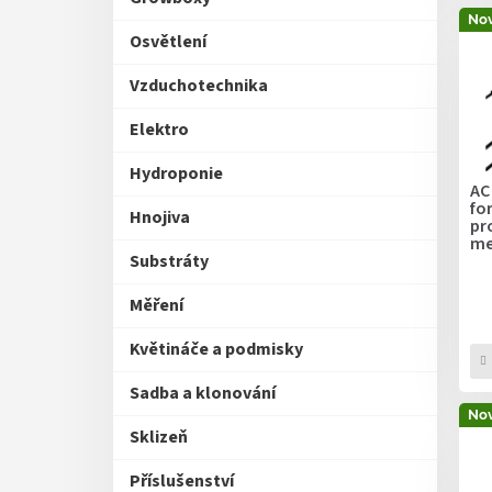
V
n
Nov
ý
í
Osvětlení
p
p
i
Vzduchotechnika
r
s
o
Elektro
p
d
r
u
Hydroponie
o
k
AC
d
fo
t
Hnojiva
pr
u
ů
me
k
TD
Substráty
t
te
en
ů
Měření
pr
Květináče a podmisky
Sadba a klonování
Nov
Sklizeň
Příslušenství