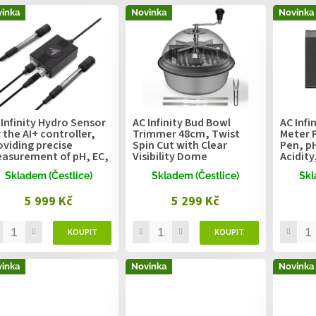
inka
Novinka
Novinka
 Infinity Hydro Sensor
AC Infinity Bud Bowl
AC Infi
r the AI+ controller,
Trimmer 48cm, Twist
Meter P
oviding precise
Spin Cut with Clear
Pen, p
asurement of pH, EC,
Visibility Dome
Acidity,
S, and water
Salinit
Skladem (Čestlice)
Skladem (Čestlice)
Skl
mperature data, and
Interc
abling device control
5 999 Kč
5 299 Kč
ogramming
inka
Novinka
Novinka