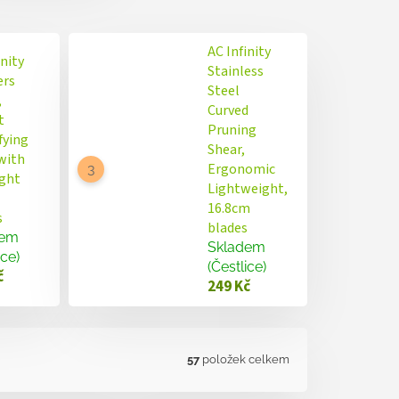
AC Infinity
inity
Stainless
ers
Steel
,
Curved
t
Pruning
fying
Shear,
with
Ergonomic
ight
Lightweight,
16.8cm
s
blades
dem
Skladem
ice)
(Čestlice)
č
249 Kč
57
položek celkem