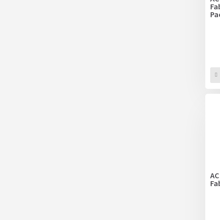
Fa
Pa
AC
Fa