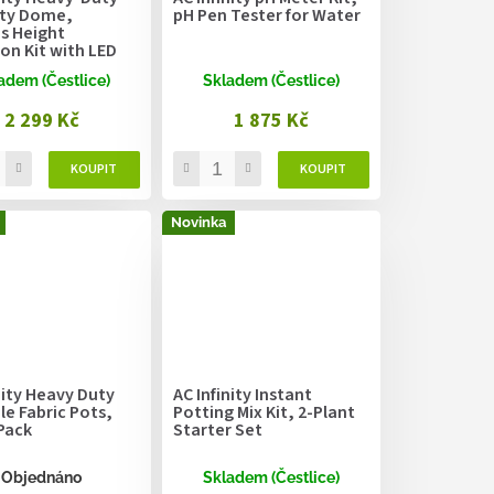
ty Dome,
pH Pen Tester for Water
s Height
on Kit with LED
ng 28W, 36x23cm
adem (Čestlice)
Skladem (Čestlice)
2 299 Kč
1 875 Kč
Novinka
nity Heavy Duty
AC Infinity Instant
e Fabric Pots,
Potting Mix Kit, 2-Plant
Pack
Starter Set
Objednáno
Skladem (Čestlice)