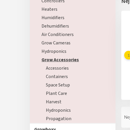
Nej
Controllers
Heaters
Humidifiers
Dehumidifiers
Air Conditioners
Grow Cameras
Hydroponics
Grow Accessories
Accessories
Containers
Space Setup
Plant Care
Harvest
Ř
Hydroponics
a
Ne
Propagation
z
e
Growboxy