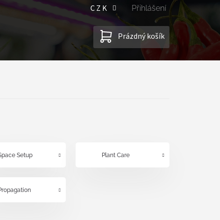
CZK
Přihlášení
NÁKUPNÍ
Prázdný košík
KOŠÍK
Space Setup
Plant Care
Propagation