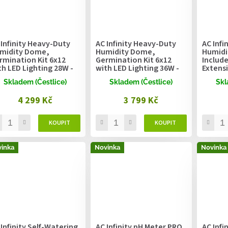
 Infinity Heavy-Duty
AC Infinity Heavy-Duty
AC Infi
midity Dome,
Humidity Dome,
Humidi
rmination Kit 6x12
Germination Kit 6x12
Include
th LED Lighting 28W -
with LED Lighting 36W -
Extensi
.3x27.4cm
53.3x27.4cm
Lighti
Skladem (Čestlice)
Skladem (Čestlice)
Skl
20.3x1
4 299 Kč
3 799 Kč
inka
Novinka
Novinka
 Infinity Self-Watering
AC Infinity pH Meter PRO
AC Infi