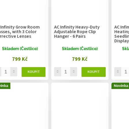
 Infinity Grow Room
AC Infinity Heavy-Duty
AC Infi
asses, with 3 Color
Adjustable Rope Clip
Heatin
rrective Lenses
Hanger - 6 Pairs
Seedlin
Display
25.4cm
Skladem (Čestlice)
Skladem (Čestlice)
Skl
799 Kč
799 Kč
inka
Novinka