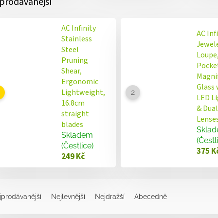
prodávanější
AC Infinity
AC Inf
Stainless
Jewel
Steel
Loupe
Pruning
Pocke
Shear,
Magni
Ergonomic
Glass 
Lightweight,
LED L
16.8cm
& Dual
straight
Lense
blades
Skla
Skladem
(Čestl
(Čestlice)
375 K
249 Kč
jprodávanější
Nejlevnější
Nejdražší
Abecedně