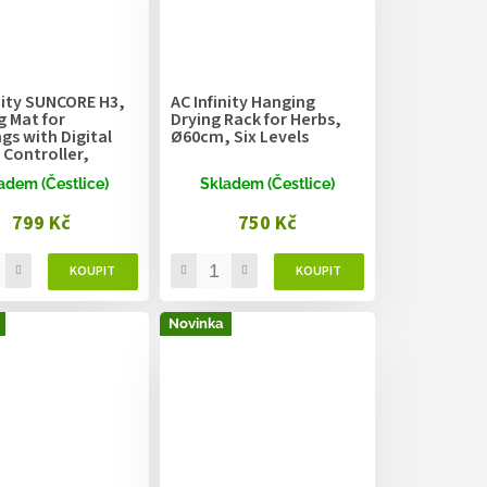
nity SUNCORE H3,
AC Infinity Hanging
g Mat for
Drying Rack for Herbs,
gs with Digital
Ø60cm, Six Levels
 Controller,
 x 52.7cm
adem (Čestlice)
Skladem (Čestlice)
799 Kč
750 Kč
Novinka