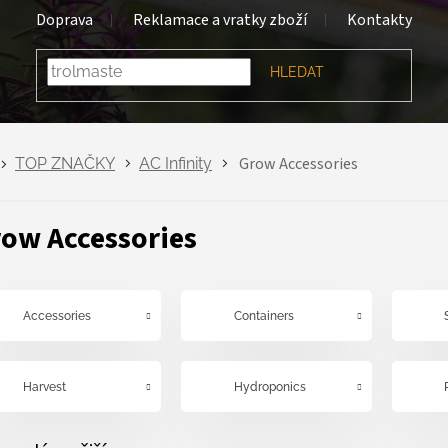
Doprava
Reklamace a vratky zboží
Kontakty
HLEDAT
Grow Accessories
TOP ZNAČKY
AC Infinity
ow Accessories
Accessories
Containers
Harvest
Hydroponics