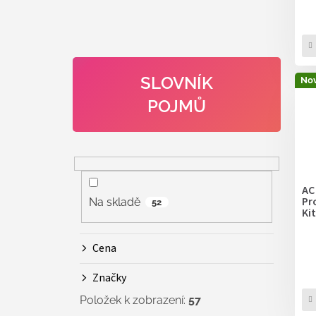
SLOVNÍK
Nov
POJMŮ
AC
Pr
Na skladě
52
Kit
Cena
Značky
Položek k zobrazení:
57