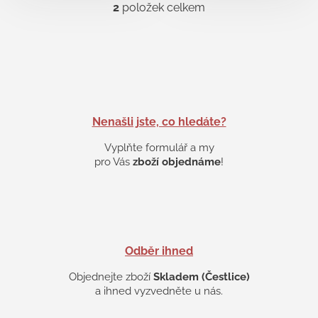
2
položek celkem
O
v
l
á
d
a
c
í
p
Nenašli jste, co hledáte?
r
v
Vyplňte formulář a my
k
pro Vás
zboží objednáme
!
y
v
ý
p
i
s
Odběr ihned
u
Objednejte zboží
Skladem (Čestlice)
a ihned vyzvedněte u nás.