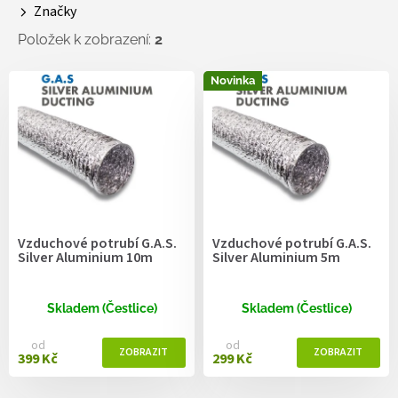
Značky
t
ů
Položek k zobrazení:
2
V
Novinka
ý
p
i
s
p
r
o
d
Vzduchové potrubí G.A.S.
Vzduchové potrubí G.A.S.
u
Silver Aluminium 10m
Silver Aluminium 5m
k
t
ů
Skladem (Čestlice)
Skladem (Čestlice)
od
od
399 Kč
299 Kč