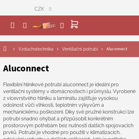
Přejít
CZK
na
obsah
NÁKUPNÍ
KOŠÍK
Aluconnect
Vzduchotechnika
Ventilační potrubí
Aluconnect
Flexibilní hliníkové potrubí aluconnect je ideální pro
ventilační systémy v domácnostech i průmyslu. Vyrobené
z vícevrstvého hliníku a laminátu zajišťuje vysokou
odolnost vůči vlhkosti, teplotním výkyvům a
mechanickému poškození. Díky své pružné konstrukci lze
potrubí snadno ohýbat a přizpůsobit konkrétním
prostorovým potřebám bez nutnosti dalších spojovacích
prvků. Potrubí je vhodné pro použití v klimatizacích,