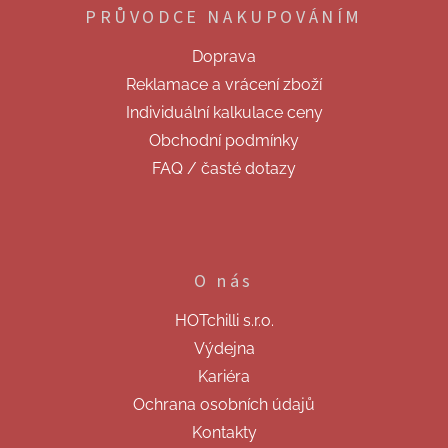
p
PRŮVODCE NAKUPOVÁNÍM
a
t
Doprava
í
Reklamace a vrácení zboží
Individuální kalkulace ceny
Obchodní podmínky
FAQ / časté dotazy
O nás
HOTchilli s.r.o.
Výdejna
Kariéra
Ochrana osobních údajů
Kontakty