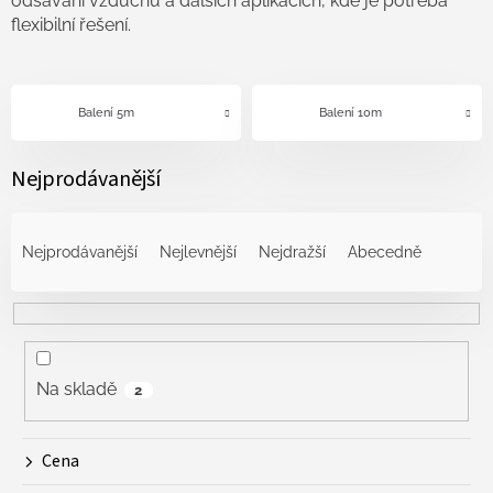
odsávání vzduchu a dalších aplikacích, kde je potřeba
flexibilní řešení.
Balení 5m
Balení 10m
Nejprodávanější
Ř
a
Nejprodávanější
Nejlevnější
Nejdražší
Abecedně
z
e
n
í
p
r
Na skladě
2
o
d
Cena
u
k