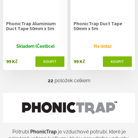
PhonicTrap Aluminium
PhonicTrap Duct Tape
Duct Tape 50mm x 5m
50mm x 5m
Skladem (Čestlice)
Na dotaz
99 Kč
99 Kč
22
položek celkem
O
v
l
á
d
a
c
í
p
Potrubí
PhonicTrap
je vzduchové potrubí, které je
r