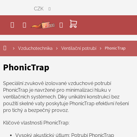
Přejít
CZK
na
obsah
NÁKUPNÍ
KOŠÍK
PhonicTrap
Vzduchotechnika
Ventilační potrubí
PhonicTrap
Speciální zvukově izolované vzduchové potrubí
PhonicTrap je navržené pro minimalizaci hluku v
ventilačních systémech. Díky unikátní konstrukci bez
použití skelné vaty poskytuje PhonicTrap efektivní řešení
pro tichý a bezpečný provoz.
Klíčové vlastnosti PhonicTrap:
Vysoký akustický útlum: Potrubí PhonicTrap