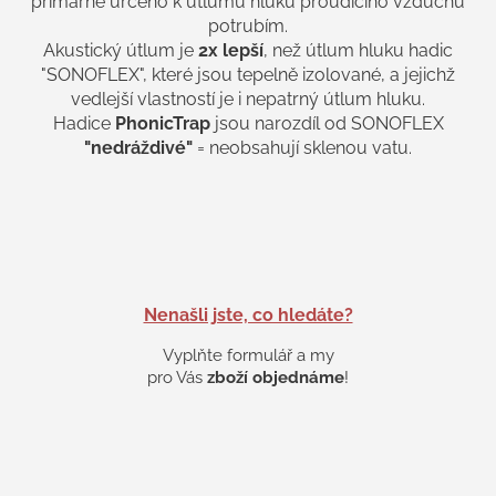
primárně určeno k útlumu hluku proudícího vzduchu
v
potrubím.
k
Akustický útlum je
2x lepší
, než útlum hluku hadic
y
v
"SONOFLEX", které jsou tepelně izolované, a jejichž
ý
vedlejší vlastností je i nepatrný útlum hluku.
p
Hadice
PhonicTrap
jsou narozdíl od SONOFLEX
i
"nedráždivé"
= neobsahují sklenou vatu.
s
u
Nenašli jste, co hledáte?
Vyplňte formulář a my
pro Vás
zboží objednáme
!