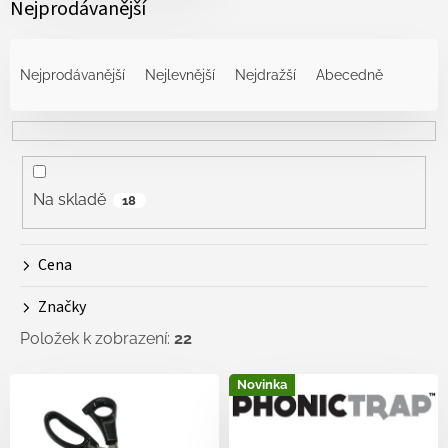
Nejprodávanější
Ř
a
Nejprodávanější
Nejlevnější
Nejdražší
Abecedně
z
e
n
í
p
r
Na skladě
18
o
d
Cena
u
k
Značky
t
ů
Položek k zobrazení:
22
V
Novinka
ý
p
i