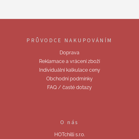
Z
á
p
PRŮVODCE NAKUPOVÁNÍM
a
t
Doprava
í
Reklamace a vrácení zboží
Individuální kalkulace ceny
Obchodní podmínky
FAQ / časté dotazy
O nás
HOTchilli s.r.o.