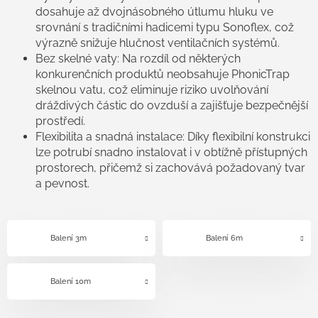
dosahuje až dvojnásobného útlumu hluku ve
srovnání s tradičními hadicemi typu Sonoflex, což
výrazně snižuje hlučnost ventilačních systémů.
Bez skelné vaty: Na rozdíl od některých
konkurenčních produktů neobsahuje PhonicTrap
skelnou vatu, což eliminuje riziko uvolňování
dráždivých částic do ovzduší a zajišťuje bezpečnější
prostředí.
Flexibilita a snadná instalace: Díky flexibilní konstrukci
lze potrubí snadno instalovat i v obtížně přístupných
prostorech, přičemž si zachovává požadovaný tvar
a pevnost.
Balení 3m
Balení 6m
Balení 10m