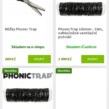
s
p
r
o
d
Nůžky Phonic Trap
PhonicTrap 102mm - 10m,
u
odhlučněné ventilační
k
potrubí
t
ů
Skladem na e-shopu
Skladem (Čestlice)
389 Kč
1 999 Kč
Novinka
Novinka