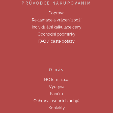
PRŮVODCE NAKUPOVÁNÍM
a
t
Doprava
í
Reklamace a vrácení zboží
Individuální kalkulace ceny
Obchodní podmínky
FAQ / časté dotazy
O nás
HOTchilli s.r.o.
Výdejna
Kariéra
Ochrana osobních údajů
Kontakty