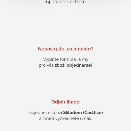
14
položek celkem
O
v
l
á
d
a
c
í
p
Nenašli jste, co hledáte?
r
v
Vyplňte formulář a my
k
pro Vás
zboží objednáme
!
y
v
ý
p
i
s
Odběr ihned
u
Objednejte zboží
Skladem (Čestlice)
a ihned vyzvedněte u nás.