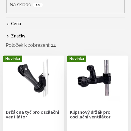
r
Na skladě
10
o
d
Cena
u
k
Značky
t
ů
Položek k zobrazení:
14
V
Novinka
Novinka
ý
p
i
s
p
r
o
d
Držák na tyč pro oscilační
Klipsnový držák pro
u
ventilátor
oscilační ventilátor
k
t