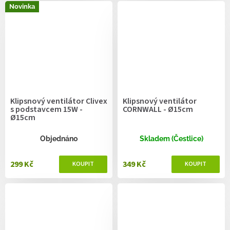
Novinka
Klipsnový ventilátor Clivex
Klipsnový ventilátor
s podstavcem 15W -
CORNWALL - Ø15cm
Ø15cm
Objednáno
Skladem (Čestlice)
299 Kč
349 Kč