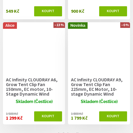
549 Kč
900 Kč
–13 %
–0 %
Akce
Novinka
AC Infinity CLOUDRAY A6,
AC Infinity CLOUDRAY A9,
Grow Tent Clip Fan
Grow Tent Clip Fan
150mm, EC motor, 10-
225mm, EC Motor, 10-
Stage Dynamic Wind
stage Dynamic Wind
Modes and Fan Speeds
Modes and Fan Speeds
Skladem (Čestlice)
Skladem (Čestlice)
1 500 Kč
1 800 Kč
1 299 Kč
1 799 Kč