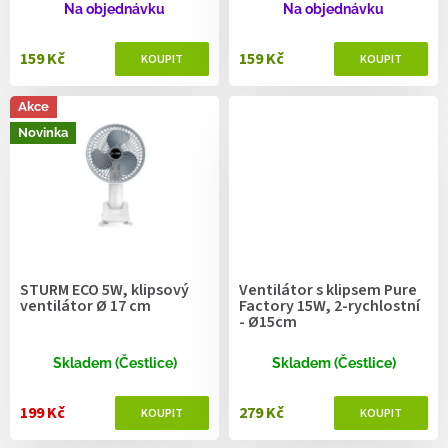
ů
Na objednávku
Na objednávku
159 Kč
159 Kč
Akce
Novinka
STURM ECO 5W, klipsový
Ventilátor s klipsem Pure
ventilátor Ø 17 cm
Factory 15W, 2-rychlostní
- Ø15cm
Skladem (Čestlice)
Skladem (Čestlice)
199 Kč
279 Kč