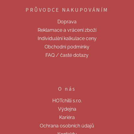
p
PRŮVODCE NAKUPOVÁNÍM
a
t
Doprava
í
Reklamace a vrácení zboží
Individuální kalkulace ceny
Obchodní podmínky
FAQ / časté dotazy
O nás
HOTchilli s.r.o.
Výdejna
Kariéra
Ochrana osobních údajů