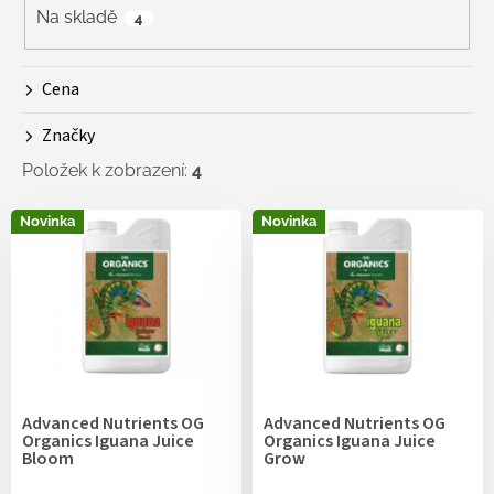
r
Na skladě
4
o
d
Cena
u
k
Značky
t
ů
Položek k zobrazení:
4
V
Novinka
Novinka
ý
p
i
s
p
r
o
d
Advanced Nutrients OG
Advanced Nutrients OG
u
Organics Iguana Juice
Organics Iguana Juice
k
Bloom
Grow
t