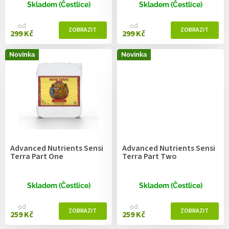
ů
Skladem (Čestlice)
Skladem (Čestlice)
od
od
299 Kč
299 Kč
Novinka
Novinka
Advanced Nutrients Sensi
Advanced Nutrients Sensi
Terra Part One
Terra Part Two
Skladem (Čestlice)
Skladem (Čestlice)
od
od
259 Kč
259 Kč