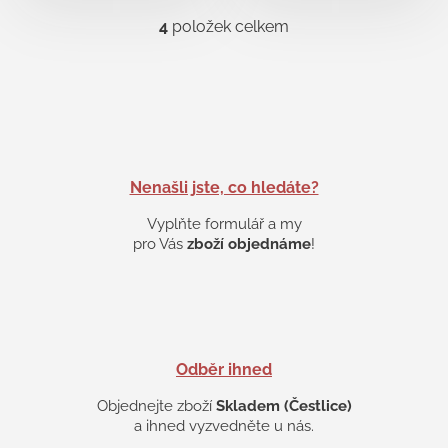
4
položek celkem
O
v
l
á
d
a
c
í
p
Nenašli jste, co hledáte?
r
v
Vyplňte formulář a my
k
pro Vás
zboží objednáme
!
y
v
ý
p
i
s
Odběr ihned
u
Objednejte zboží
Skladem (Čestlice)
a ihned vyzvedněte u nás.