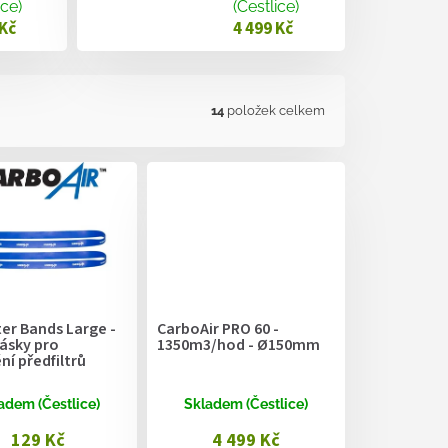
ice)
(Čestlice)
 Kč
4 499 Kč
14
položek celkem
ter Bands Large -
CarboAir PRO 60 -
ásky pro
1350m3/hod - Ø150mm
í předfiltrů
adem (Čestlice)
Skladem (Čestlice)
129 Kč
4 499 Kč