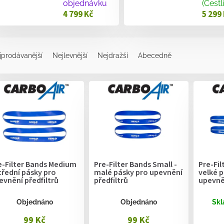
objednávku
(Čestl
4 799 Kč
5 299
jprodávanější
Nejlevnější
Nejdražší
Abecedně
e-Filter Bands Medium
Pre-Filter Bands Small -
Pre-Fil
střední pásky pro
malé pásky pro upevnění
velké p
evnění předfiltrů
předfiltrů
upevněn
Objednáno
Objednáno
Skl
99 Kč
99 Kč