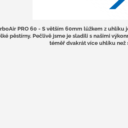
r
v
k
y
v
ý
rboAir PRO 60 - S větším 60mm lůžkem z uhlíku je 
p
lké pěstírny. Pečlivě jsme je sladili s našimi výkonn
i
téměř dvakrát více uhlíku než s
s
u