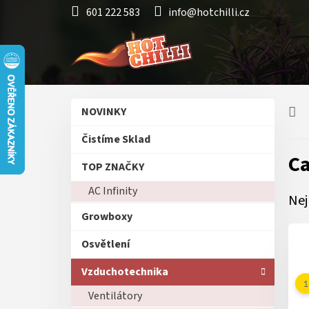
Přejít
601 222 583
info@hotchilli.cz
na
obsah
P
Přeskočit
NOVINKY
o
kategorie
s
Čistíme Sklad
t
Ca
r
TOP ZNAČKY
a
AC Infinity
n
Nej
n
Growboxy
í
p
Osvětlení
a
n
Vzduchotechnika
e
Ventilátory
l