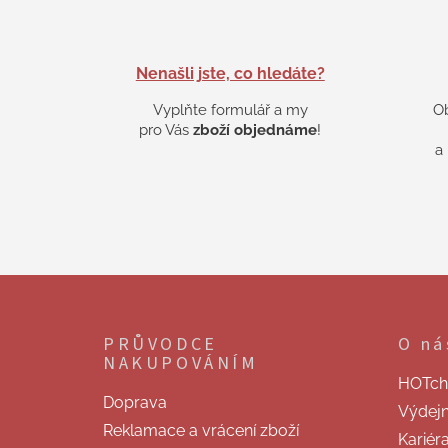
Nenašli jste, co hledáte?
Vyplňte formulář a my
O
pro Vás
zboží objednáme
!
a
Z
á
p
PRŮVODCE
O ná
a
NAKUPOVÁNÍM
t
HOTchill
í
Doprava
Výdej
Reklamace a vrácení zboží
Kariér