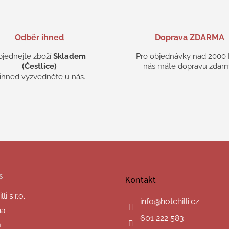
Odběr ihned
Doprava ZDARMA
bjednejte zboží
Skladem
Pro objednávky nad 2000 
(Čestlice)
nás máte dopravu zdarm
 ihned vyzvedněte u nás.
s
Kontakt
i s.r.o.
info
@
hotchilli.cz
na
601 222 583
a