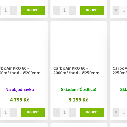
rboAir PRO 60 -
CarboAir PRO 60 -
CarboAi
00m3/hod - Ø200mm
2000m3/hod - Ø250mm
2250m3
Na objednávku
Skladem (Čestlice)
Skl
4 799 Kč
5 299 Kč