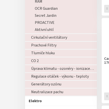
RAM
OCR Guardian
Secret Jardin
PROACTIVE
Aktivní uhlí
Cirkulační ventilátory
Prachové Filtry
Tlumiče hluku
Ca
CO 2
17
Úprava klimatu - ozonéry - ionizace - zvlhčovače - atd...
Regulace otáček - výkonu - teploty
Generátory ozónu
Neutralizace pachu
Elektro