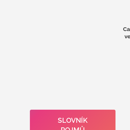
Ca
ve
SLOVNÍK
POJMŮ