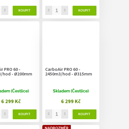
r PRO 60 -
CarboAir PRO 60 -
/hod - Ø200mm
2450m3/hod - Ø315mm
adem (Čestlice)
Skladem (Čestlice)
6 299 Kč
6 299 Kč
NADROZMĚR