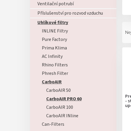
Ventilační potrubí
Příslušenství pro rozvod vzduchu
Uhlíkové filtry
Ř
a
INLINE Filtry
Ne
z
Pure Factory
e
V
Prima Klima
n
ý
í
AC Infinity
p
p
Rhino Filters
i
r
Phresh Filter
s
o
p
d
CarboAIR
r
u
CarboAIR 50
o
k
Pr
CarboAIR PRO 60
d
- 
t
up
u
CarboAIR 100
ů
k
CarboAIR INline
t
Can-Filters
ů