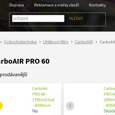
Doprava
Reklamace a vratky zboží
Kontakty
HLEDAT
CarboAI
Vzduchotechnika
Uhlíkové filtry
CarboAIR
rboAIR PRO 60
prodávanější
CarboAir
Carbo
PRO 60 -
PRO 60
1700m3/hod
2000m
- Ø200mm
- Ø2
Na
Skla