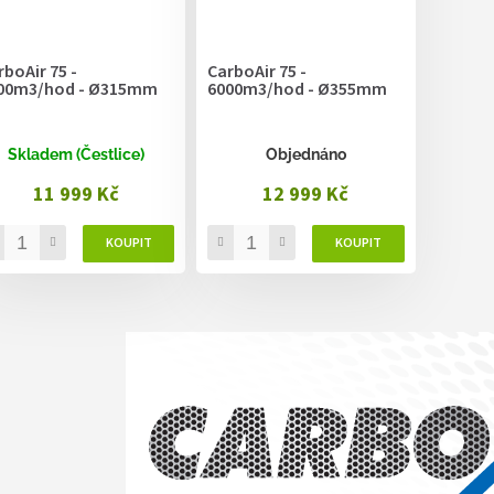
rboAir 75 -
CarboAir 75 -
00m3/hod - Ø315mm
6000m3/hod - Ø355mm
Skladem (Čestlice)
Objednáno
11 999 Kč
12 999 Kč
O
v
l
á
d
a
c
í
p