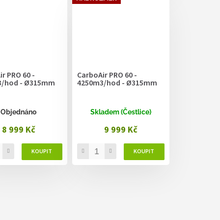
r PRO 60 -
CarboAir PRO 60 -
/hod - Ø315mm
4250m3/hod - Ø315mm
Objednáno
Skladem (Čestlice)
8 999 Kč
9 999 Kč