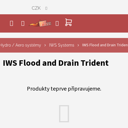
Přejít
CZK
na
obsah
NÁKUPNÍ
KOŠÍK
IWS Flood and Drain Triden
Hydro / Aero systémy
IWS Systems
IWS Flood and Drain Trident
Produkty teprve připravujeme.