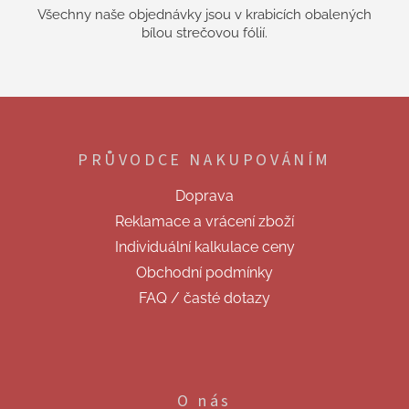
Všechny naše objednávky jsou v krabicích obalených
bílou strečovou fólií.
Z
á
p
PRŮVODCE NAKUPOVÁNÍM
a
t
Doprava
í
Reklamace a vrácení zboží
Individuální kalkulace ceny
Obchodní podmínky
FAQ / časté dotazy
O nás