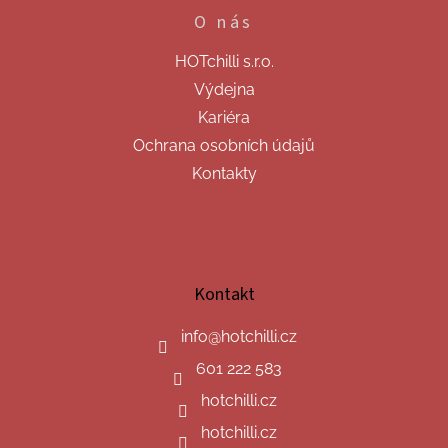
O nás
HOTchilli s.r.o.
Výdejna
Kariéra
Ochrana osobních údajů
Kontakty
Kontakt
info
@
hotchilli.cz
601 222 583
hotchilli.cz
hotchilli.cz