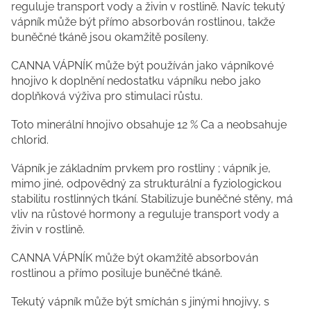
reguluje transport vody a živin v rostlině. Navíc tekutý
vápník může být přímo absorbován rostlinou, takže
buněčné tkáně jsou okamžitě posíleny.
CANNA VÁPNÍK může být používán jako vápníkové
hnojivo k doplnění nedostatku vápníku nebo jako
doplňková výživa pro stimulaci růstu.
Toto minerální hnojivo obsahuje 12 % Ca a neobsahuje
chlorid.
Vápník je základním prvkem pro rostliny ; vápník je,
mimo jiné, odpovědný za strukturální a fyziologickou
stabilitu rostlinných tkání. Stabilizuje buněčné stěny, má
vliv na růstové hormony a reguluje transport vody a
živin v rostlině.
CANNA VÁPNÍK může být okamžitě absorbován
rostlinou a přímo posiluje buněčné tkáně.
Tekutý vápník může být smíchán s jinými hnojivy, s