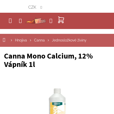
Přejít
CZK
na
obsah
NÁKUPNÍ
KOŠÍK
Hnojiva
Canna
Jednosložkové živiny
Canna Mono Calcium, 12%
Vápník 1l