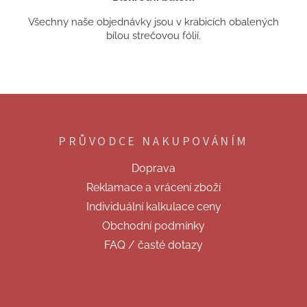
Všechny naše objednávky jsou v krabicích obalených
bílou strečovou fólií.
Z
á
p
PRŮVODCE NAKUPOVÁNÍM
a
t
Doprava
í
Reklamace a vrácení zboží
Individuální kalkulace ceny
Obchodní podmínky
FAQ / časté dotazy