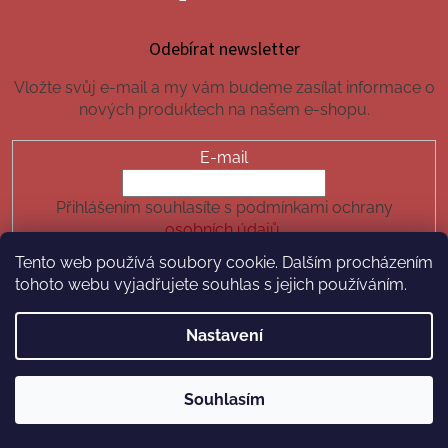
Odebírat newsletter
Vložte svůj e-mail a my vám budeme zasílat informace o
nových produktech na našem e-shopu.
E-mail
Přihlášením souhlasíte s podmínkami ochrany
osobních údajů.
Tento web používá soubory cookie. Dalším procházením
PŘIHLÁSIT SE
tohoto webu vyjadřujete souhlas s jejich používáním.
Nastavení
Vytvořil Shoptet
Souhlasím
Copyright 2026
hotchilli.cz
. Všechna práva vyhrazena.