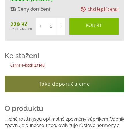
Chci lepší cenu!
Ceny doručení
229 Kč
189,30 Kč bez DPH
Měrná
cena:
Canna e-book (1.7 MB)
Také doporučujeme
Tkáně rostlin jsou optimálně zpevněny vápníkem. Vápník
zpevňuje buněčnou zeď, ovlivňuje růstové hormony a