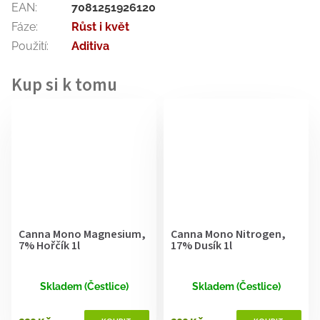
EAN
:
7081251926120
Fáze
:
Růst i květ
Použití
:
Aditiva
Canna Mono Magnesium,
Canna Mono Nitrogen,
7% Hořčík 1l
17% Dusík 1l
Skladem (Čestlice)
Skladem (Čestlice)