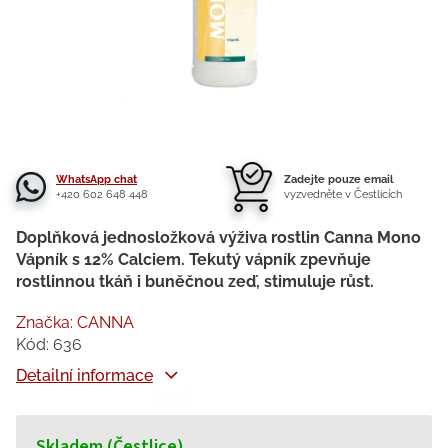
WhatsApp chat
Zadejte pouze email
+420 602 648 448
vyzvedněte v Čestlicích
Doplňková jednosložková výživa rostlin Canna Mono
Vápník s 12% Calciem. Tekutý vápník zpevňuje
rostlinnou tkáň i buněčnou zeď, stimuluje růst.
Značka:
CANNA
Kód:
636
Detailní informace
Skladem (Čestlice)