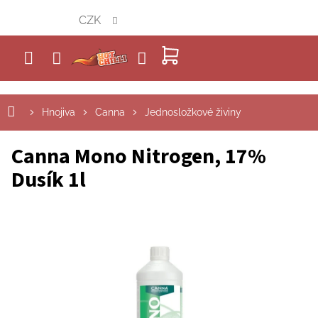
Přejít
CZK
na
obsah
NÁKUPNÍ
KOŠÍK
Hnojiva
Canna
Jednosložkové živiny
Canna Mono Nitrogen, 17%
Dusík 1l