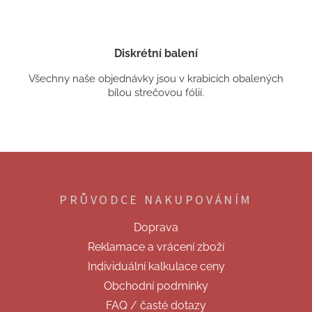
Diskrétní balení
Všechny naše objednávky jsou v krabicích obalených
bílou strečovou fólií.
Z
á
p
PRŮVODCE NAKUPOVÁNÍM
a
t
Doprava
í
Reklamace a vrácení zboží
Individuální kalkulace ceny
Obchodní podmínky
FAQ / časté dotazy