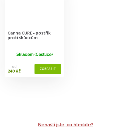
Canna CURE - postřik
proti škůdcům
Skladem (Čestlice)
od
249 Kč
Nenašli jste, co hledáte?