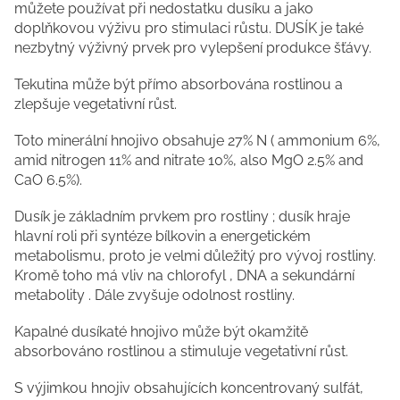
můžete používat při nedostatku dusíku a jako
doplňkovou výživu pro stimulaci růstu. DUSÍK je také
nezbytný výživný prvek pro vylepšení produkce šťávy.
Tekutina může být přímo absorbována rostlinou a
zlepšuje vegetativní růst.
Toto minerální hnojivo obsahuje 27% N ( ammonium 6%,
amid nitrogen 11% and nitrate 10%, also MgO 2.5% and
CaO 6.5%).
Dusík je základním prvkem pro rostliny ; dusík hraje
hlavní roli při syntéze bílkovin a energetickém
metabolismu, proto je velmi důležitý pro vývoj rostliny.
Kromě toho má vliv na chlorofyl , DNA a sekundární
metabolity . Dále zvyšuje odolnost rostliny.
Kapalné dusíkaté hnojivo může být okamžitě
absorbováno rostlinou a stimuluje vegetativní růst.
S výjimkou hnojiv obsahujících koncentrovaný sulfát,