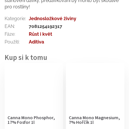
stanovení dávky; předávkování by mohlo být škodlivé
pro rostliny!
Kategorie
:
Jednosložkové živiny
EAN
:
7081254192317
Fáze
:
Růst i květ
Použití
:
Aditiva
Canna Mono Phosphor,
Canna Mono Magnesium,
17% Fosfor 1l
7% Hořčík 1l