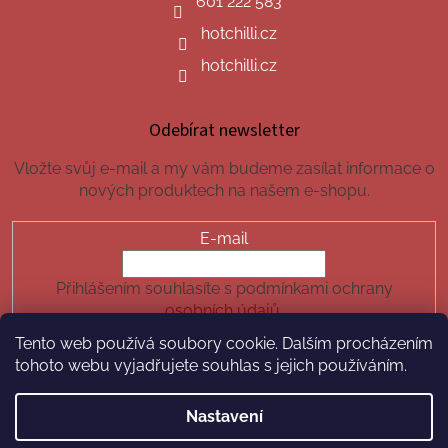
601 222 583
hotchilli.cz
hotchilli.cz
Odebírat newsletter
Vložte svůj e-mail a my vám budeme zasílat informace o
nových produktech na našem e-shopu.
E-mail
Přihlášením souhlasíte s podmínkami ochrany
osobních údajů.
Tento web používá soubory cookie. Dalším procházením
PŘIHLÁSIT SE
tohoto webu vyjadřujete souhlas s jejich používáním.
Nastavení
Vytvořil Shoptet