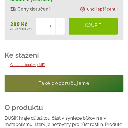
Chci lepší cenu!
Ceny doručení
299 Kč
247,10 Kč bez DPH
Měrná
cena:
Canna e-book (1.7 MB)
Také doporučujeme
DUSÍK hraje důležitou část v syntéze bílkovin a v
metabolismu, který je nezbytný pro růst rostlin. Produkt