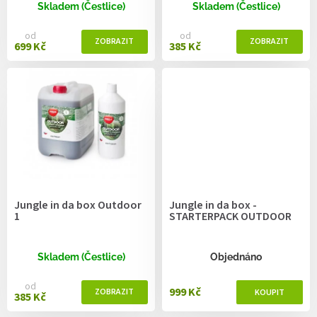
ů
Skladem (Čestlice)
Skladem (Čestlice)
od
od
699 Kč
385 Kč
Jungle in da box Outdoor
Jungle in da box -
1
STARTERPACK OUTDOOR
Skladem (Čestlice)
Objednáno
od
999 Kč
385 Kč