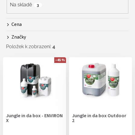
r
Na skladě
3
o
d
Cena
u
k
Značky
t
ů
Položek k zobrazení:
4
V
–45 %
ý
p
i
s
p
r
o
d
Jungle in da box - ENVIRON
Jungle in da box Outdoor
u
X
2
k
t