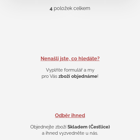
4
položek celkem
O
v
l
á
d
a
c
í
p
Nenašli jste, co hledáte?
r
v
Vyplňte formulář a my
k
pro Vás
zboží objednáme
!
y
v
ý
p
i
s
Odběr ihned
u
Objednejte zboží
Skladem (Čestlice)
a ihned vyzvedněte u nás.