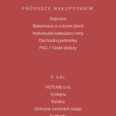
p
PRŮVODCE NAKUPOVÁNÍM
a
t
Doprava
í
Reklamace a vrácení zboží
Individuální kalkulace ceny
Obchodní podmínky
FAQ / časté dotazy
O nás
HOTchilli s.r.o.
Výdejna
Kariéra
Ochrana osobních údajů