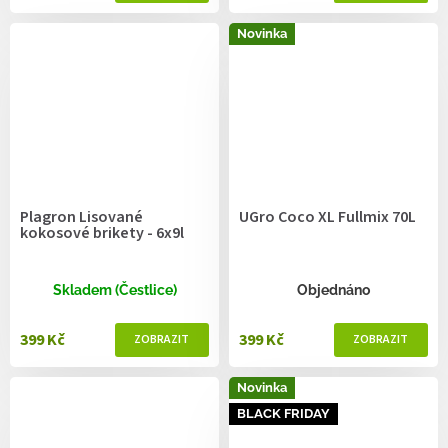
Novinka
Plagron Lisované
UGro Coco XL Fullmix 70L
kokosové brikety - 6x9l
Skladem (Čestlice)
Objednáno
399 Kč
399 Kč
Novinka
BLACK FRIDAY