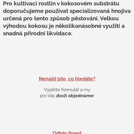
s
Pro kultivaci rostlin v kokosovém substrátu
u
doporučujeme používat specializovaná hnojiva
určená pro tento způsob pěstování. Velkou
výhodou kokosu je několikanásobné využíti a
snadná přírodní likvidace.
Nenašli jste, co hledáte?
Vyplňte formulář a my
pro Vás
zboží objednáme
!
Odběr ihned