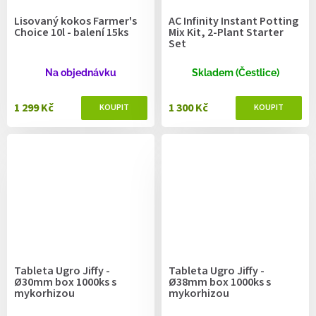
Lisovaný kokos Farmer's
AC Infinity Instant Potting
Choice 10l - balení 15ks
Mix Kit, 2-Plant Starter
Set
Na objednávku
Skladem (Čestlice)
1 299 Kč
1 300 Kč
Tableta Ugro Jiffy -
Tableta Ugro Jiffy -
Ø30mm box 1000ks s
Ø38mm box 1000ks s
mykorhizou
mykorhizou