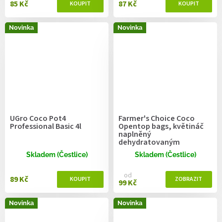
85 Kč
87 Kč
Novinka
Novinka
UGro Coco Pot4
Farmer's Choice Coco
Professional Basic 4l
Opentop bags, květináč
naplněný
dehydratovaným
kokosem
Skladem (Čestlice)
Skladem (Čestlice)
od
89 Kč
99 Kč
Novinka
Novinka