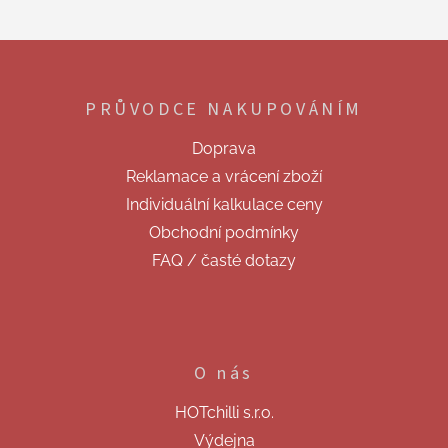
Z
á
p
PRŮVODCE NAKUPOVÁNÍM
a
t
Doprava
í
Reklamace a vrácení zboží
Individuální kalkulace ceny
Obchodní podmínky
FAQ / časté dotazy
O nás
HOTchilli s.r.o.
Výdejna