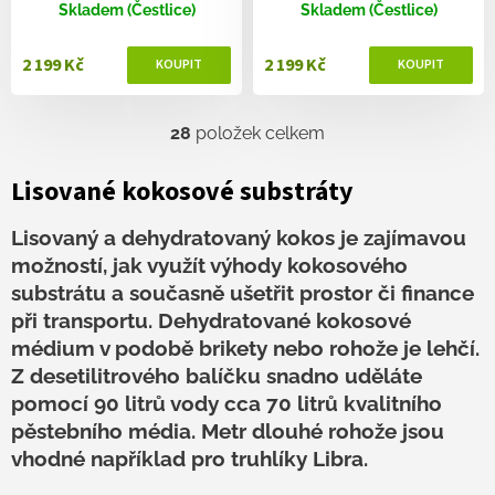
Skladem (Čestlice)
Skladem (Čestlice)
2 199 Kč
2 199 Kč
28
položek celkem
O
v
l
Lisované kokosové substráty
á
d
Lisovaný a dehydratovaný kokos je zajímavou
a
možností, jak využít výhody kokosového
c
í
substrátu a současně ušetřit prostor či finance
p
při transportu. Dehydratované kokosové
r
médium v podobě brikety nebo rohože je lehčí.
v
k
Z desetilitrového balíčku snadno uděláte
y
pomocí 90 litrů vody cca 70 litrů kvalitního
v
pěstebního média. Metr dlouhé rohože jsou
ý
p
vhodné například pro truhlíky Libra.
i