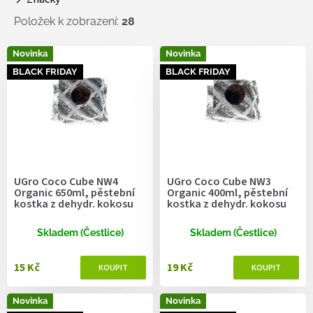
t
ů
Položek k zobrazení:
28
V
Novinka
Novinka
ý
BLACK FRIDAY
BLACK FRIDAY
p
i
s
p
r
o
d
UGro Coco Cube NW4
UGro Coco Cube NW3
u
Organic 650ml, pěstební
Organic 400ml, pěstební
k
kostka z dehydr. kokosu
kostka z dehydr. kokosu
t
ů
Skladem (Čestlice)
Skladem (Čestlice)
15 Kč
19 Kč
Novinka
Novinka