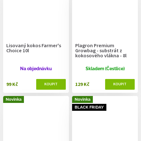
Lisovaný kokos Farmer's
Plagron Premium
Choice 10l
Growbag - substrát z
kokosového vlákna - 8l
Na objednávku
Skladem (Čestlice)
99 Kč
129 Kč
Novinka
Novinka
BLACK FRIDAY