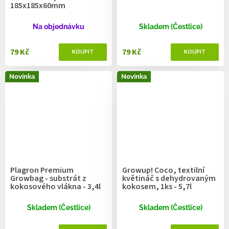
185x185x60mm
Na objednávku
Skladem (Čestlice)
79 Kč
79 Kč
Novinka
Novinka
Plagron Premium
Growup! Coco, textilní
Growbag - substrát z
květináč s dehydrovaným
kokosového vlákna - 3,4l
kokosem, 1ks - 5,7l
Skladem (Čestlice)
Skladem (Čestlice)