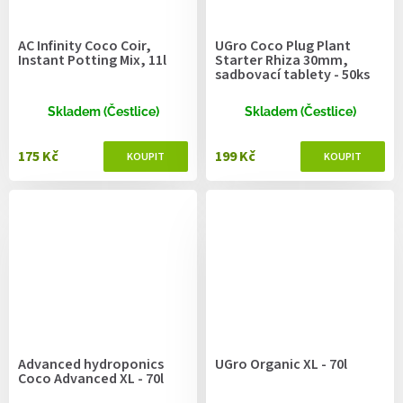
AC Infinity Coco Coir,
UGro Coco Plug Plant
Instant Potting Mix, 11l
Starter Rhiza 30mm,
sadbovací tablety - 50ks
Skladem (Čestlice)
Skladem (Čestlice)
175 Kč
199 Kč
Advanced hydroponics
UGro Organic XL - 70l
Coco Advanced XL - 70l