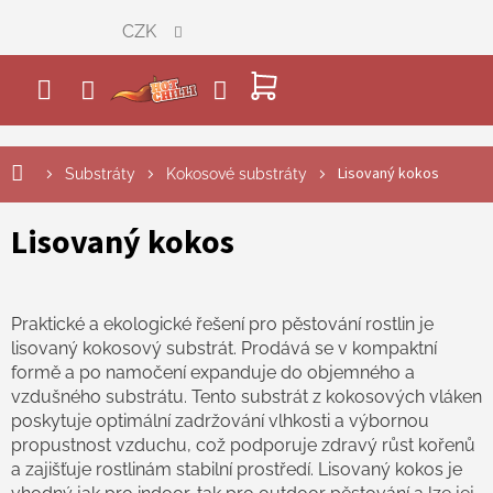
Přejít
CZK
na
obsah
NÁKUPNÍ
KOŠÍK
Lisovaný kokos
Substráty
Kokosové substráty
Lisovaný kokos
Praktické a ekologické řešení pro pěstování rostlin je
lisovaný kokosový substrát. Prodává se v kompaktní
formě a po namočení expanduje do objemného a
vzdušného substrátu. Tento substrát z kokosových vláken
poskytuje optimální zadržování vlhkosti a výbornou
propustnost vzduchu, což podporuje zdravý růst kořenů
a zajišťuje rostlinám stabilní prostředí. Lisovaný kokos je