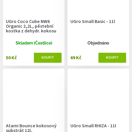
UGro Coco Cube NW6
UGro Small Basic - 11l
Organic 2,2L, pěstební
kostka z dehydr. kokosu
Skladem (Čestlice)
Objednáno
50 Kč
69 Kč
Atami Bounce kokosový
UGro Small RHIZA - 11l
substrát 12l,