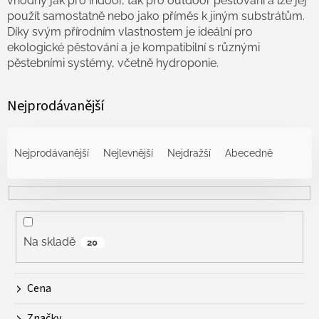
vhodný jak pro indoor, tak pro outdoor pěstování a lze jej
použít samostatně nebo jako příměs k jiným substrátům.
Díky svým přírodním vlastnostem je ideální pro
ekologické pěstování a je kompatibilní s různými
pěstebními systémy, včetně hydroponie.
Nejprodávanější
Ř
a
Nejprodávanější
Nejlevnější
Nejdražší
Abecedně
z
e
n
í
p
r
Na skladě
20
o
d
Cena
u
k
Značky