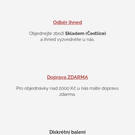
ý
p
i
s
Odběr ihned
u
Objednejte zboží
Skladem (Čestlice)
a ihned vyzvedněte u nás.
Doprava ZDARMA
Pro objednávky nad 2000 Kč u nás máte dopravu
zdarma.
Diskrétní balení