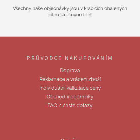
Všechny naše objednávky jsou v krabicích obalených
bílou strečovou fólií.
Z
á
p
PRŮVODCE NAKUPOVÁNÍM
a
t
Doprava
í
Reklamace a vrácení zboží
Individuální kalkulace ceny
Obchodní podmínky
FAQ / časté dotazy