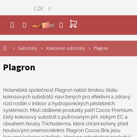
Přejít
CZK
na
obsah
NÁKUPNÍ
KOŠÍK
Plagron
Substráty
Kokosové substráty
Plagron
Holandská společnost Plagron nabízí širokou škálu
kokosových substrátů navržených pro efektivní a zdravý
růst rostlin v indoor a hydroponických pěstebních
systémech. Mezi oblíbené produkty patří Cocos Premium,
čistý kokosový substrát s pufrovaným pH, nízkým EC a
obsahem houby Trichoderma, která chrání kořeny před
houbovými onemocněními. Plagron Cocos Brix jsou