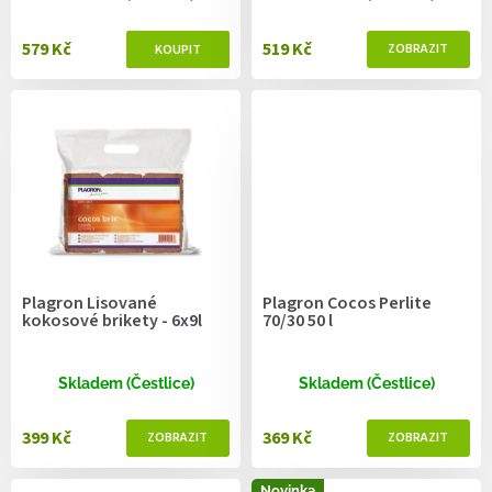
579 Kč
519 Kč
Plagron Lisované
Plagron Cocos Perlite
kokosové brikety - 6x9l
70/30 50 l
Skladem (Čestlice)
Skladem (Čestlice)
399 Kč
369 Kč
Novinka