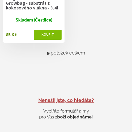
Growbag - substrát z
kokosového vlákna - 3,4l
Skladem (Čestlice)
85 Kč
9
položek celkem
O
v
l
á
d
a
c
í
p
Nenašli jste, co hledáte?
r
v
Vyplňte formulář a my
k
pro Vás
zboží objednáme
!
y
v