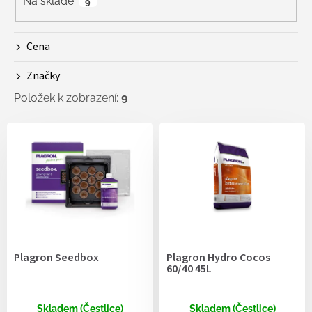
r
Na skladě
9
o
d
Cena
u
k
Značky
t
ů
Položek k zobrazení:
9
V
ý
p
i
s
p
r
o
d
Plagron Seedbox
Plagron Hydro Cocos
u
60/40 45L
k
t
ů
Skladem (Čestlice)
Skladem (Čestlice)