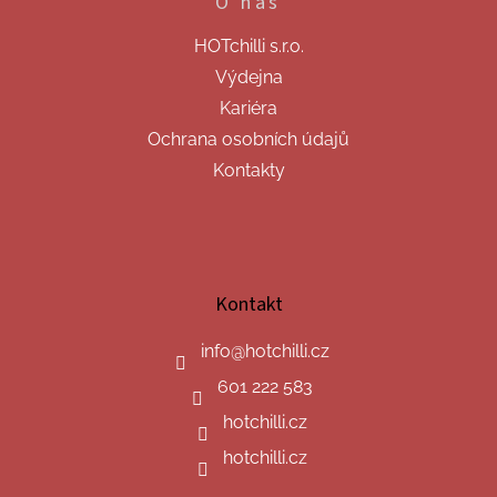
O nás
HOTchilli s.r.o.
Výdejna
Kariéra
Ochrana osobních údajů
Kontakty
Kontakt
info
@
hotchilli.cz
601 222 583
hotchilli.cz
hotchilli.cz