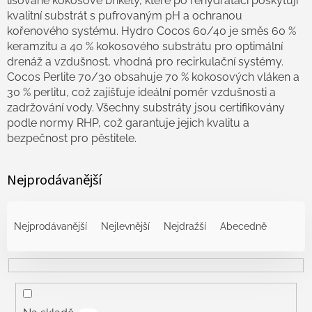
lisované kokosové brikety, které po rehydrataci poskytují
kvalitní substrát s pufrovaným pH a ochranou
kořenového systému. Hydro Cocos 60/40 je směs 60 %
keramzitu a 40 % kokosového substrátu pro optimální
drenáž a vzdušnost, vhodná pro recirkulační systémy.
Cocos Perlite 70/30 obsahuje 70 % kokosových vláken a
30 % perlitu, což zajišťuje ideální poměr vzdušnosti a
zadržování vody. Všechny substráty jsou certifikovány
podle normy RHP, což garantuje jejich kvalitu a
bezpečnost pro pěstitele.
Nejprodávanější
Ř
a
Nejprodávanější
Nejlevnější
Nejdražší
Abecedně
z
e
n
í
p