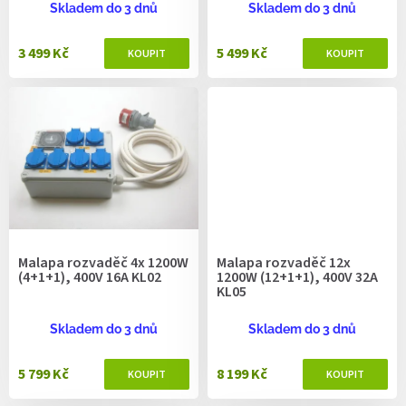
ů
Skladem do 3 dnů
Skladem do 3 dnů
3 499 Kč
5 499 Kč
Malapa rozvaděč 4x 1200W
Malapa rozvaděč 12x
(4+1+1), 400V 16A KL02
1200W (12+1+1), 400V 32A
KL05
Skladem do 3 dnů
Skladem do 3 dnů
5 799 Kč
8 199 Kč