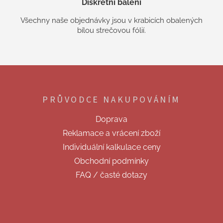
Diskrétní balení
Všechny naše objednávky jsou v krabicích obalených
bílou strečovou fólií.
Z
á
p
PRŮVODCE NAKUPOVÁNÍM
a
t
Doprava
í
Reklamace a vrácení zboží
Individuální kalkulace ceny
Obchodní podmínky
FAQ / časté dotazy