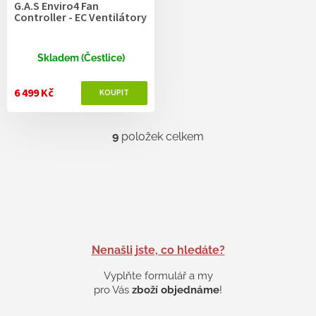
G.A.S Enviro4 Fan
Controller - EC Ventilátory
Skladem (Čestlice)
6 499 Kč
9
položek celkem
O
v
l
á
d
a
c
í
p
Nenašli jste, co hledáte?
r
v
Vyplňte formulář a my
k
pro Vás
zboží objednáme
!
y