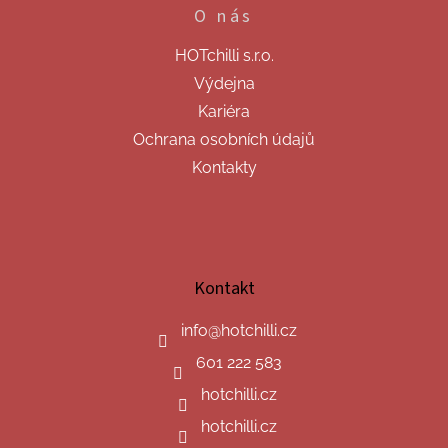
O nás
HOTchilli s.r.o.
Výdejna
Kariéra
Ochrana osobních údajů
Kontakty
Kontakt
info
@
hotchilli.cz
601 222 583
hotchilli.cz
hotchilli.cz