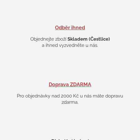
v
ý
p
i
s
Odběr ihned
u
Objednejte zboží
Skladem (Čestlice)
a ihned vyzvedněte u nás.
Doprava ZDARMA
Pro objednávky nad 2000 Kč u nás máte dopravu
zdarma.