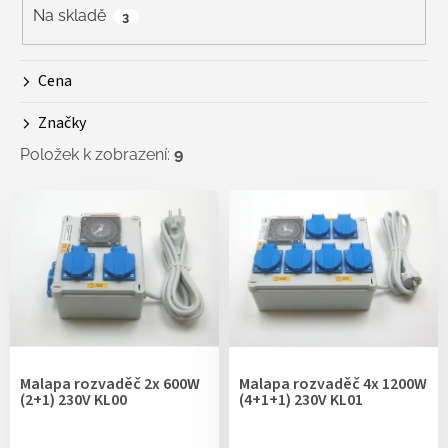
r
Na skladě
3
o
d
Cena
u
k
Značky
t
ů
Položek k zobrazení:
9
V
ý
p
i
s
p
r
o
d
Malapa rozvaděč 2x 600W
Malapa rozvaděč 4x 1200W
u
(2+1) 230V KL00
(4+1+1) 230V KL01
k
t