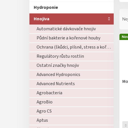
Hydroponie
Ř
a
Hnojiva
Ne
z
Automatické dávkovače hnojiv
e
V
n
Nov
Půdní bakterie a kořenové houby
ý
í
p
Ochrana (škůdci, plísně, stress a kořeny)
p
i
r
Regulátory růstu rostlin
s
o
Ostatní značky hnojiv
p
d
r
u
Advanced Hydroponics
o
k
Mo
Advanced Nutrients
d
t
u
ů
Agrobacteria
k
AgroBio
t
ů
Agro CS
Aptus