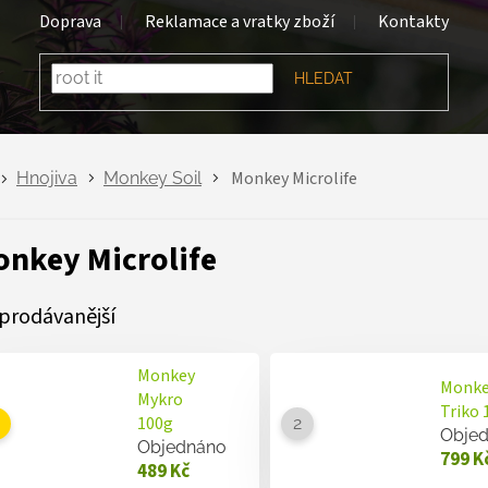
Doprava
Reklamace a vratky zboží
Kontakty
HLEDAT
Monkey Microlife
Hnojiva
Monkey Soil
nkey Microlife
prodávanější
Monkey
Monke
Mykro
Triko 
100g
Obje
Objednáno
799 K
489 Kč