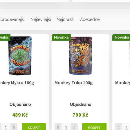
jprodávanější
Nejlevnější
Nejdražší
Abecedně
inka
Novinka
Novinka
nkey Mykro 100g
Monkey Triko 100g
Monkey
Objednáno
Objednáno
489 Kč
799 Kč