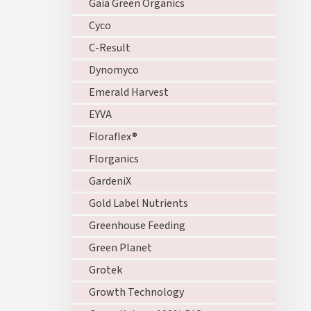
Gaia Green Organics
Cyco
C-Result
Dynomyco
Emerald Harvest
EYVA
Floraflex®
Florganics
GardeniX
Gold Label Nutrients
Greenhouse Feeding
Green Planet
Grotek
Growth Technology