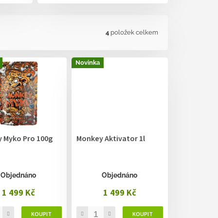
4
položek celkem
Novinka
 Myko Pro 100g
Monkey Aktivator 1l
Objednáno
Objednáno
1 499 Kč
1 499 Kč