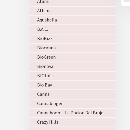
Atami
Athena
Aquabella
B.A.C.
BioBizz
Biocanna
BioGreen
Bionova
BIOtabs
Bio Bav
Canna
Cannabiogen
Cannaboom - La Pocion Del Brujo
Crazy Hills