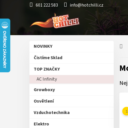
Přejít
601 222 583
info@hotchilli.cz
na
obsah
P
Přeskočit
NOVINKY
o
kategorie
s
Čistíme Sklad
t
Mo
r
TOP ZNAČKY
a
AC Infinity
n
Nej
n
Growboxy
í
p
Osvětlení
a
n
Vzduchotechnika
e
Elektro
l