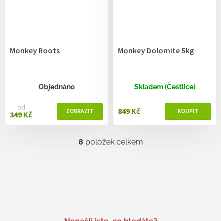
Monkey Roots
Monkey Dolomite 5kg
Objednáno
Skladem (Čestlice)
od
849 Kč
349 Kč
8
položek celkem
O
v
l
á
d
a
c
í
p