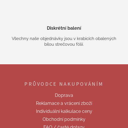
Diskrétní balení
Všechny naše objednávky jsou v krabicích obalených
bílou strečovou fólií.
Z
á
p
PRŮVODCE NAKUPOVÁNÍM
a
t
Doprava
í
Reklamace a vrácení zboží
Individuální kalkulace ceny
Obchodní podmínky
FAQ / časté dotazy