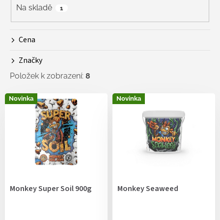
r
Na skladě
1
o
d
Cena
u
k
Značky
t
ů
Položek k zobrazení:
8
V
Novinka
Novinka
ý
p
i
s
p
r
o
d
Monkey Super Soil 900g
Monkey Seaweed
u
k
t