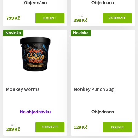
ů
Objednáno
Objednáno
od
799 Kč
399 Kč
Novinka
Novinka
Monkey Worms
Monkey Punch 30g
Na objednávku
Objednáno
od
129 Kč
299 Kč