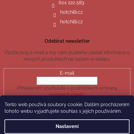
601 222 583
hotchilli.cz
hotchilli.cz
Odebírat newsletter
Vložte svůj e-mail a my vám budeme zasílat informace o
nových produktech na našem e-shopu.
E-mail
Přihlášením souhlasíte s podmínkami ochrany
osobních údajů.
Tento web používá soubory cookie. Dalším procházením
PŘIHLÁSIT SE
tohoto webu vyjadřujete souhlas s jejich používáním.
Nastavení
Vytvořil Shoptet