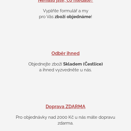
Nenašli jste, co hledáte?
r
v
Vyplňte formulář a my
k
pro Vás
zboží objednáme
!
y
v
ý
p
i
s
Odběr ihned
u
Objednejte zboží
Skladem (Čestlice)
a ihned vyzvedněte u nás.
Doprava ZDARMA
Pro objednávky nad 2000 Kč u nás máte dopravu
zdarma.