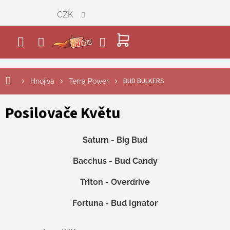
Přejít
CZK
na
obsah
NÁKUPNÍ
KOŠÍK
BUD BULKERS
Hnojiva
Terra Power
Posilovače Květu
Saturn - Big Bud
Bacchus - Bud Candy
Triton - Overdrive
Fortuna - Bud Ignator