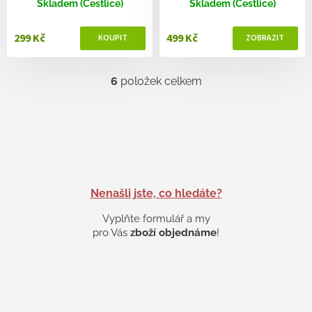
Skladem (Čestlice)
Skladem (Čestlice)
299 Kč
499 Kč
6
položek celkem
O
v
l
á
d
a
c
í
p
Nenašli jste, co hledáte?
r
v
Vyplňte formulář a my
k
pro Vás
zboží objednáme
!
y
v
ý
p
i
s