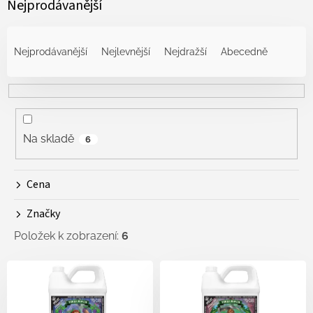
Nejprodávanější
Ř
a
Nejprodávanější
Nejlevnější
Nejdražší
Abecedně
z
e
n
í
p
r
Na skladě
6
o
d
Cena
u
k
Značky
t
ů
Položek k zobrazení:
6
V
ý
p
i