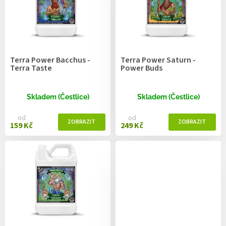
s
p
r
o
d
Terra Power Bacchus -
Terra Power Saturn -
u
Terra Taste
Power Buds
k
t
ů
Skladem (Čestlice)
Skladem (Čestlice)
od
od
159 Kč
249 Kč