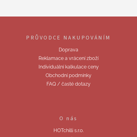
Z
á
p
PRŮVODCE NAKUPOVÁNÍM
a
t
Doprava
í
Reklamace a vrácení zboží
Individuální kalkulace ceny
Obchodní podmínky
FAQ / časté dotazy
O nás
HOTchilli s.r.o.