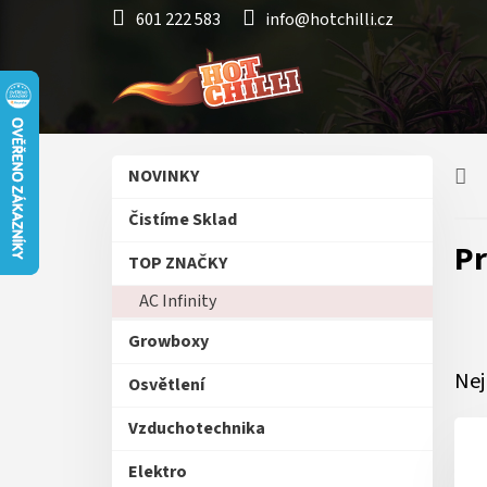
Přejít
601 222 583
info@hotchilli.cz
na
obsah
P
Přeskočit
NOVINKY
o
kategorie
s
Čistíme Sklad
t
Pr
r
TOP ZNAČKY
a
AC Infinity
n
n
Growboxy
í
p
Nej
Osvětlení
a
n
Vzduchotechnika
e
Elektro
l