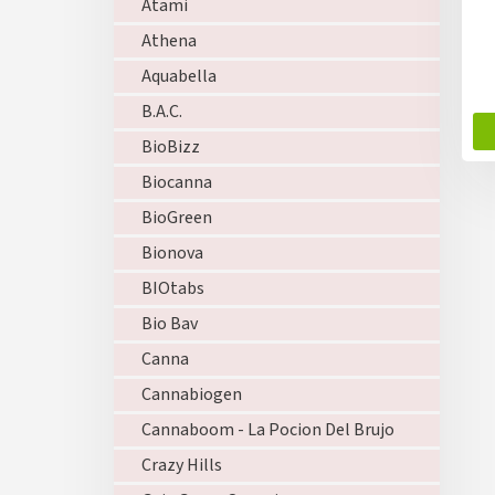
ů
Atami
k
Athena
t
ů
Aquabella
B.A.C.
BioBizz
Biocanna
BioGreen
Bionova
BIOtabs
Bio Bav
Canna
Cannabiogen
Cannaboom - La Pocion Del Brujo
Crazy Hills