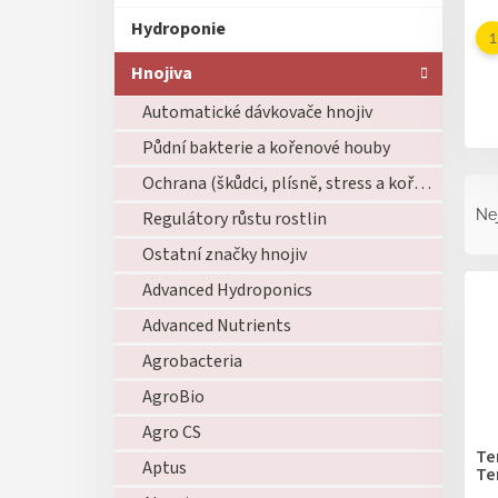
Hydroponie
Hnojiva
Automatické dávkovače hnojiv
Půdní bakterie a kořenové houby
Ř
Ochrana (škůdci, plísně, stress a kořeny)
a
Ne
Regulátory růstu rostlin
z
Ostatní značky hnojiv
e
V
n
Advanced Hydroponics
ý
í
p
Advanced Nutrients
p
i
r
Agrobacteria
s
o
p
AgroBio
d
r
u
Agro CS
o
k
Te
Aptus
d
Te
t
u