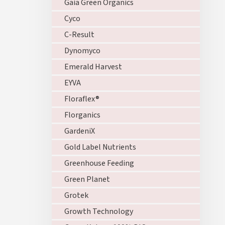
Gaia Green Organics
Cyco
C-Result
Dynomyco
Emerald Harvest
EYVA
Floraflex®
Florganics
GardeniX
Gold Label Nutrients
Greenhouse Feeding
Green Planet
Grotek
Growth Technology