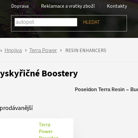
Doprava
Reklamace a vratky zboží
Kontakty
HLEDAT
RESIN ENHANCERS
Hnojiva
Terra Power
yskyřičné Boostery
Poseidon Terra Resin – Bu
prodávanější
Terra
Power