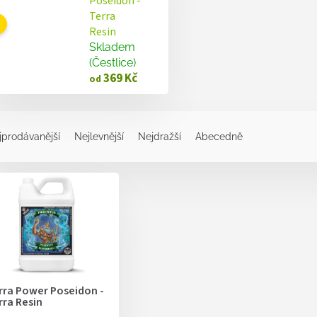
Poseidon -
Terra
Resin
Skladem
(Čestlice)
369 Kč
od
jprodávanější
Nejlevnější
Nejdražší
Abecedně
rra Power Poseidon -
rra Resin