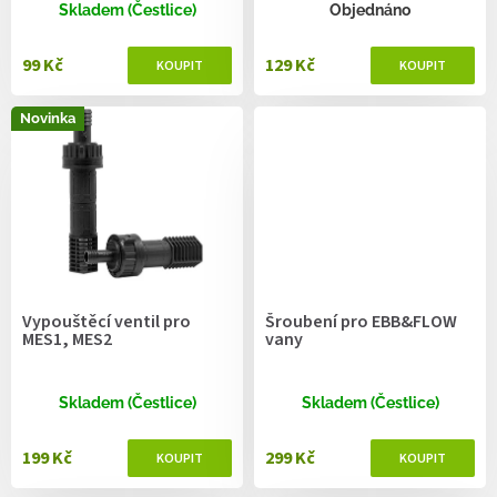
ů
Skladem (Čestlice)
Objednáno
99 Kč
129 Kč
Novinka
Vypouštěcí ventil pro
Šroubení pro EBB&FLOW
MES1, MES2
vany
Skladem (Čestlice)
Skladem (Čestlice)
199 Kč
299 Kč