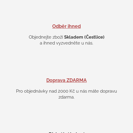
v
ý
p
i
s
Odběr ihned
u
Objednejte zboží
Skladem (Čestlice)
a ihned vyzvedněte u nás.
Doprava ZDARMA
Pro objednávky nad 2000 Kč u nás máte dopravu
zdarma.