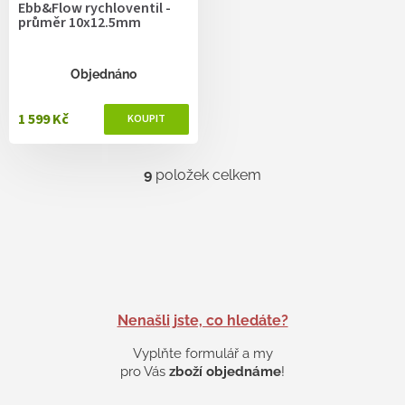
Ebb&Flow rychloventil -
průměr 10x12.5mm
Objednáno
1 599 Kč
9
položek celkem
O
v
l
á
d
a
c
í
p
Nenašli jste, co hledáte?
r
v
Vyplňte formulář a my
k
pro Vás
zboží objednáme
!
y