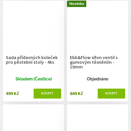
Novinka
Sada přídavných koleček
Ebb&Flow sifon ventil s
pro pěstební stoly - 4ks
gumovým těsněním -
10mm
Skladem (Čestlice)
Objednáno
499 Kč
649 Kč