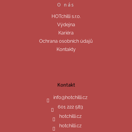
O nás
HOTchilli s.r.o.
Výdejna
Kariéra
Ochrana osobních údajů
Kontakty
Kontakt
info
@
hotchilli.cz
601 222 583
hotchilli.cz
hotchilli.cz