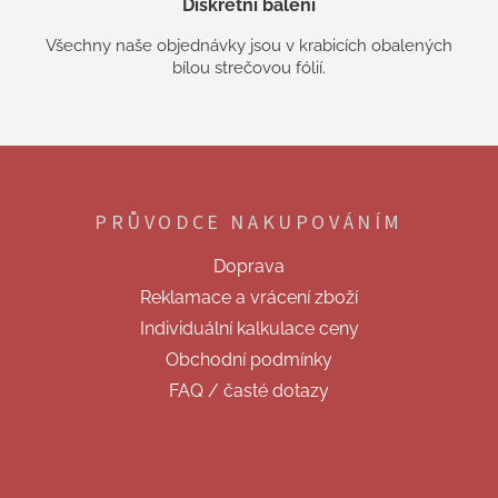
Diskrétní balení
Všechny naše objednávky jsou v krabicích obalených
bílou strečovou fólií.
Z
á
p
PRŮVODCE NAKUPOVÁNÍM
a
t
Doprava
í
Reklamace a vrácení zboží
Individuální kalkulace ceny
Obchodní podmínky
FAQ / časté dotazy