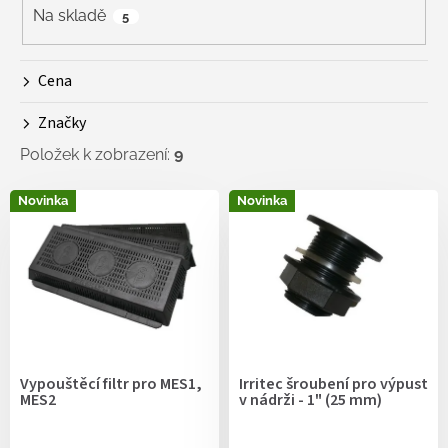
r
Na skladě
5
o
d
Cena
u
k
Značky
t
ů
Položek k zobrazení:
9
V
Novinka
Novinka
ý
p
i
s
p
r
o
d
Vypouštěcí filtr pro MES1,
Irritec šroubení pro výpust
u
MES2
v nádrži - 1" (25 mm)
k
t