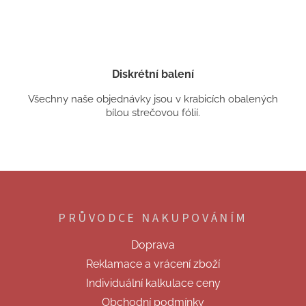
Diskrétní balení
Všechny naše objednávky jsou v krabicích obalených
bílou strečovou fólií.
Z
á
p
PRŮVODCE NAKUPOVÁNÍM
a
t
Doprava
í
Reklamace a vrácení zboží
Individuální kalkulace ceny
Obchodní podmínky