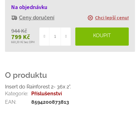
Na objednávku
Chci lepší cenu!
Ceny doručení
944 Kč
799 Kč
660,30 Kč bez DPH
Měrná
cena:
Insert do Rainforest 2- 36x 2".
Kategorie
:
Příslušenství
EAN
:
8594200873813