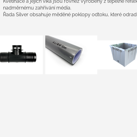
Květináče a jejich víka jsou rovněž vyrobeny z tepelně refl
nadměrnému zahřívání média.
Řada Silver obsahuje měděné poklopy odtoku, které odradí