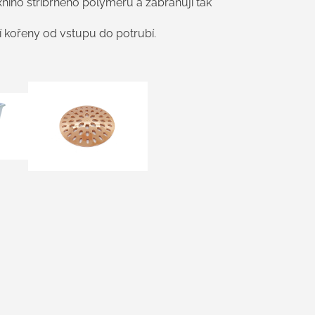
exního stříbrného polymeru a zabraňují tak
 kořeny od vstupu do potrubí.