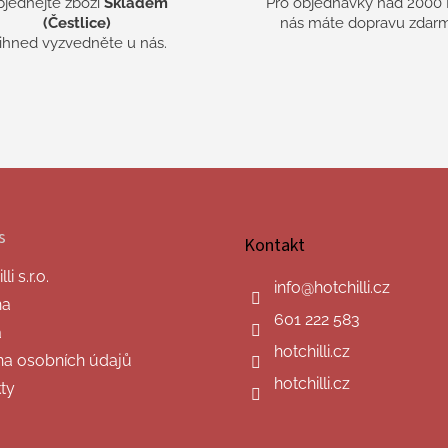
bjednejte zboží
Skladem
Pro objednávky nad 2000 
(Čestlice)
nás máte dopravu zdarm
 ihned vyzvedněte u nás.
s
Kontakt
i s.r.o.
info
@
hotchilli.cz
na
601 222 583
a
hotchilli.cz
a osobních údajů
hotchilli.cz
ty