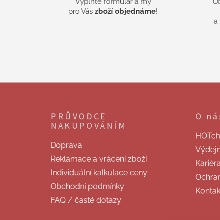
Vyplňte formulář a my
O
pro Vás
zboží objednáme
!
a
Z
á
p
PRŮVODCE
O ná
a
NAKUPOVÁNÍM
t
HOTchill
í
Doprava
Výdej
Reklamace a vrácení zboží
Kariér
Individuální kalkulace ceny
Ochran
Obchodní podmínky
Kontak
FAQ / časté dotazy