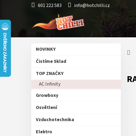
Přejít
601 222 583
info@hotchilli.cz
na
obsah
P
Přeskočit
NOVINKY
o
kategorie
s
Čistíme Sklad
t
r
TOP ZNAČKY
RA
a
AC Infinity
n
n
Growboxy
í
p
Osvětlení
a
n
Vzduchotechnika
e
Elektro
l