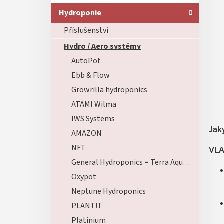
Hydroponie
Příslušenství
Hydro / Aero systémy
AutoPot
Ebb & Flow
Growrilla hydroponics
ATAMI Wilma
IWS Systems
Jaký
AMAZON
NFT
VLA
General Hydroponics = Terra Aquatica
Oxypot
Neptune Hydroponics
PLANT!T
Platinium