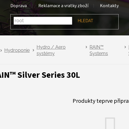
Doprava
Reklamace a vratky zboží
Kontakty
HLEDAT
Hydro / Aero
RAIN™
Hydroponie
systémy
Systems
IN™ Silver Series 30L
Produkty teprve připr