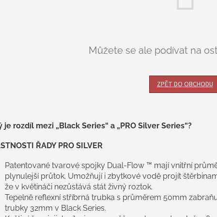
Můžete se ale podívat na ost
ZPĚT DO OBCHODU
 je rozdíl mezi „Black Series“ a „PRO Silver Series“?
STNOSTI ŘADY PRO SILVER
Patentované tvarové spojky Dual-Flow ™ mají vnitřní průmě
plynulejší průtok. Umožňují i zbytkové vodě projít štěrbina
že v květináči nezůstává stát živný roztok.
Tepelně reflexní stříbrná trubka s průměrem 50mm zabraňuj
trubky 32mm v Black Series.