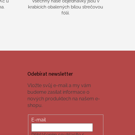
Kč u
Všechny naše objednávky jsou v
a.
krabicích obalených bílou strečovou
fólií.
Odebírat newsletter
Vložte svůj e-mail a my vám
budeme zasílat informace o
nových produktech na našem e-
shopu.
E-mail
Přihlášením souhlasíte s