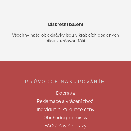
Diskrétní balení
Všechny naše objednávky jsou v krabicích obalených
bílou strečovou fólií.
Z
á
p
PRŮVODCE NAKUPOVÁNÍM
a
t
Doprava
í
Reklamace a vrácení zboží
Individuální kalkulace ceny
Obchodní podmínky
FAQ / časté dotazy