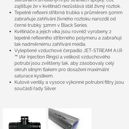
zajišťuje že v květináči nezůstává stát živný roztok.
Tepelně reflexní stříbrná trubka s průměrem 50mm
zabraňuje zahřívání živného roztoku narozdíl od
černé trubky 32mm v Black Series.
Květináče a jejich víka jsou rovněž vyrobeny z
tepelně reflexního stříbrného polymeru a zabraňují
tak nadměrnému zahřívání média.
Vylepšené vzduchové čerpadlo JET-STREAM A.I.R
™ (Air Injection Rings) a velikost vzduchového
potrubí jsou zvětšeny tak, aby zásobovaly celý
okruh silným tlakem pro dosažení maximální
saturace kyslíkem.
Kulové ventily a vysoce výkonné potrubní filtry jsou
součástí řady Silver.