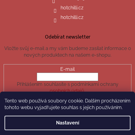
hotchilli.cz
hotchilli.cz
Odebírat newsletter
Vložte svůj e-mail a my vám budeme zasílat informace o
nových produktech na našem e-shopu.
E-mail
Přihlášením souhlasíte s podmínkami ochrany
osobních údajů.
Tento web používá soubory cookie. Dalším procházením
PŘIHLÁSIT SE
tohoto webu vyjadřujete souhlas s jejich používáním.
Nastavení
Vytvořil Shoptet