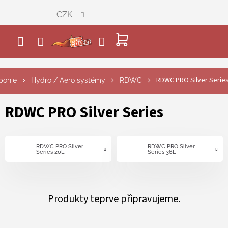
Přejít
CZK
na
obsah
NÁKUPNÍ
KOŠÍK
RDWC PRO Silver Serie
ponie
Hydro / Aero systémy
RDWC
RDWC PRO Silver Series
RDWC PRO Silver
RDWC PRO Silver
Series 20L
Series 36L
Produkty teprve připravujeme.