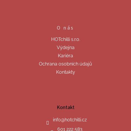
O nás
HOTchilli s.r.o.
Výdejna
Kariéra
Ochrana osobních údajů
Kontakty
Kontakt
info
@
hotchilli.cz
601 222 583