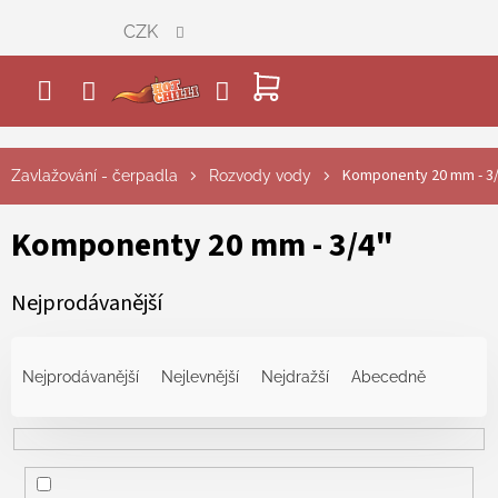
Přejít
CZK
na
obsah
NÁKUPNÍ
KOŠÍK
Komponenty 20 mm - 3/
Zavlažování - čerpadla
Rozvody vody
Komponenty 20 mm - 3/4"
Nejprodávanější
Ř
a
Nejprodávanější
Nejlevnější
Nejdražší
Abecedně
z
e
n
í
p