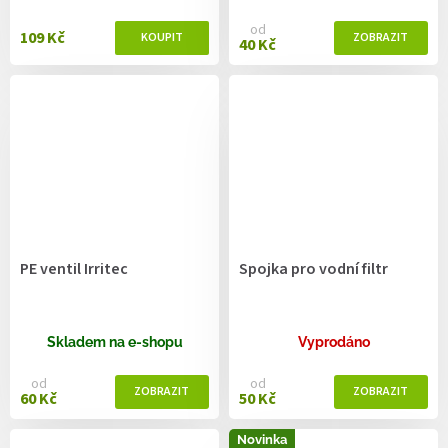
od
109 Kč
40 Kč
PE ventil Irritec
Spojka pro vodní filtr
Skladem na e-shopu
Vyprodáno
od
od
60 Kč
50 Kč
Novinka