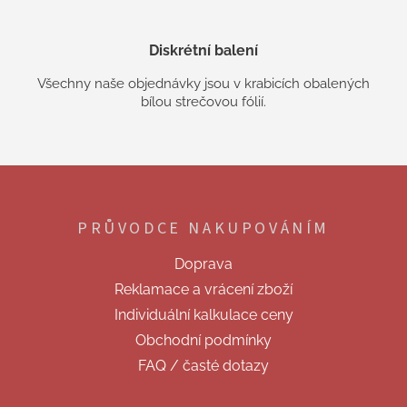
Diskrétní balení
Všechny naše objednávky jsou v krabicích obalených
bílou strečovou fólií.
Z
á
p
PRŮVODCE NAKUPOVÁNÍM
a
t
Doprava
í
Reklamace a vrácení zboží
Individuální kalkulace ceny
Obchodní podmínky
FAQ / časté dotazy