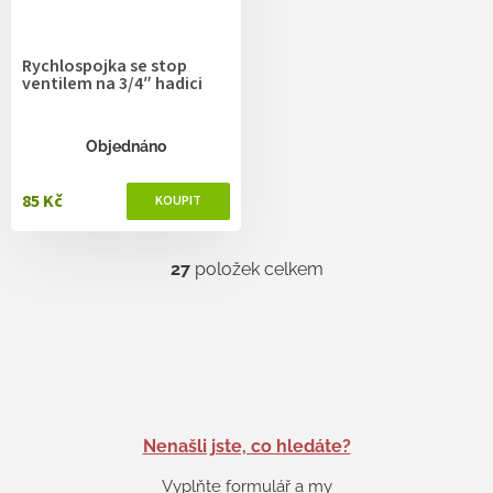
Rychlospojka se stop
ventilem na 3/4″ hadici
Objednáno
85 Kč
27
položek celkem
O
v
l
á
d
a
c
í
p
Nenašli jste, co hledáte?
r
v
Vyplňte formulář a my