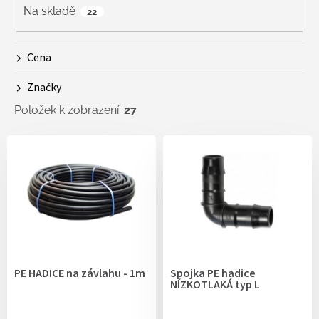
r
Na skladě
22
o
d
Cena
u
k
Značky
t
ů
Položek k zobrazení:
27
V
ý
p
i
s
p
r
o
d
PE HADICE na závlahu - 1m
Spojka PE hadice
u
NÍZKOTLAKÁ typ L
k
t