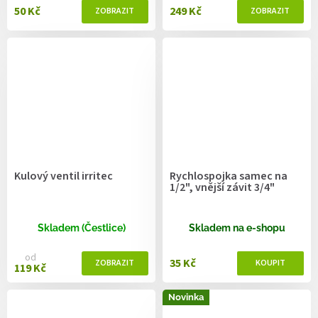
50 Kč
249 Kč
Kulový ventil irritec
Rychlospojka samec na
1/2", vnější závit 3/4"
Skladem (Čestlice)
Skladem na e-shopu
od
35 Kč
119 Kč
Novinka