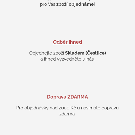
k
pro Vás
zboží objednáme
!
y
v
ý
p
i
s
Odběr ihned
u
Objednejte zboží
Skladem (Čestlice)
a ihned vyzvedněte u nás.
Doprava ZDARMA
Pro objednávky nad 2000 Kč u nás máte dopravu
zdarma.