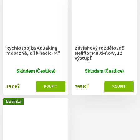
Rychlospojka Aquaking
Závlahový rozdělovač
mosazná, díl k hadici 3⁄4"
Meliflor Multi-flow, 12
výstupů
Skladem (Čestlice)
Skladem (Čestlice)
157 Kč
799 Kč
Novinka