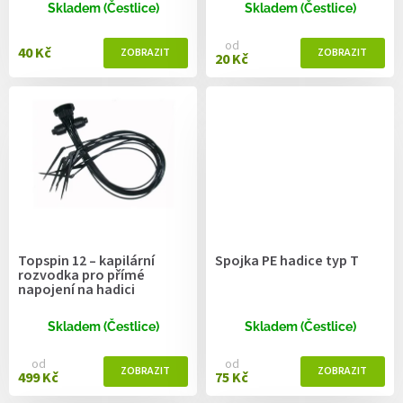
ů
Skladem (Čestlice)
Skladem (Čestlice)
od
40 Kč
20 Kč
Topspin 12 – kapilární
Spojka PE hadice typ T
rozvodka pro přímé
napojení na hadici
Skladem (Čestlice)
Skladem (Čestlice)
od
od
499 Kč
75 Kč