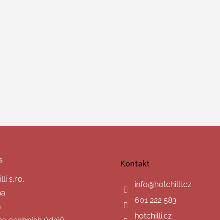
s
Kontakt
i s.r.o.
info
@
hotchilli.cz
na
601 222 583
a
hotchilli.cz