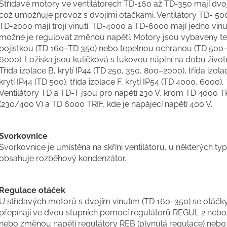
Střídavé motory ve ventilátorech TD-160 až TD-350 mají dvojí
což umožňuje provoz s dvojími otáčkami. Ventilátory TD- 50
TD-2000 mají trojí vinutí. TD-4000 a TD-6000 mají jedno vinut
možné je regulovat změnou napětí. Motory jsou vybaveny t
pojistkou (TD 160–TD 350) nebo tepelnou ochranou (TD 500
6000). Ložiska jsou kuličková s tukovou náplní na dobu životn
Třída izolace B, krytí IP44 (TD 250, 350, 800–2000), třída izola
krytí IP44 (TD 500), třída izolace F, krytí IP54 (TD 4000, 6000).
Ventilátory TD a TD-T jsou pro napětí 230 V, krom TD 4000 T
(230/400 V) a TD 6000 TRIF, kde je napájecí napětí 400 V.
Svorkovnice
Svorkovnice je umístěna na skříni ventilátoru, u některých ty
obsahuje rozběhový kondenzátor.
Regulace otáček
U střídavých motorů s dvojím vinutím (TD 160–350) se otáčk
přepínají ve dvou stupních pomocí regulátorů REGUL 2 neb
nebo změnou napětí regulátory REB (plynulá regulace) neb