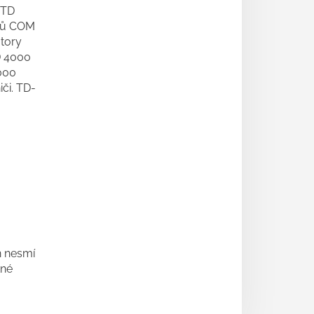
 TD
orů COM
átory
D 4000
000
či. TD-
ň nesmí
tné