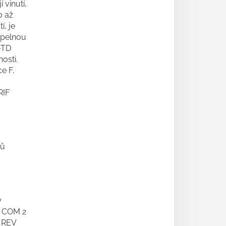
 vinutí,
0 až
í, je
epelnou
–TD
osti.
ce F,
RIF
pů
y
o COM 2
o REV