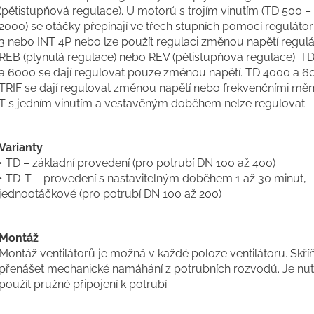
(pětistupňová regulace). U motorů s trojím vinutím (TD 500 –
2000) se otáčky přepínají ve třech stupních pomocí regulát
3 nebo INT 4P nebo lze použít regulaci změnou napětí regul
REB (plynulá regulace) nebo REV (pětistupňová regulace). T
a 6000 se dají regulovat pouze změnou napětí. TD 4000 a 6
TRIF se dají regulovat změnou napětí nebo frekvenčními měni
T s jedním vinutím a vestavěným doběhem nelze regulovat.
Varianty
• TD – základní provedení (pro potrubí DN 100 až 400)
• TD-T – provedení s nastavitelným doběhem 1 až 30 minut,
jednootáčkové (pro potrubí DN 100 až 200)
Montáž
Montáž ventilátorů je možná v každé poloze ventilátoru. Skří
přenášet mechanické namáhání z potrubních rozvodů. Je nu
použít pružné připojení k potrubí.