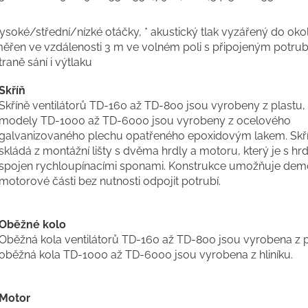
ysoké/střední/nízké otáčky, * akustický tlak vyzářený do okol
ěřen ve vzdálenosti 3 m ve volném poli s připojeným potru
traně sání i výtlaku
Skříň
Skříně ventilátorů TD-160 až TD-800 jsou vyrobeny z plastu,
modely TD-1000 až TD-6000 jsou vyrobeny z ocelového
galvanizovaného plechu opatřeného epoxidovým lakem. Skří
skládá z montážní lišty s dvěma hrdly a motoru, který je s hrd
spojen rychloupínacími sponami. Konstrukce umožňuje dem
motorové části bez nutnosti odpojit potrubí.
Oběžné kolo
Oběžná kola ventilátorů TD-160 až TD-800 jsou vyrobena z p
oběžná kola TD-1000 až TD-6000 jsou vyrobena z hliníku.
Motor