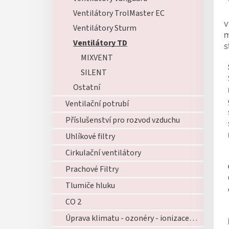
Ventilátory TrolMaster EC
v
Ventilátory Sturm
m
Ventilátory TD
s
MIXVENT
SILENT
Ostatní
Ventilační potrubí
Příslušenství pro rozvod vzduchu
Uhlíkové filtry
Cirkulační ventilátory
Prachové Filtry
Tlumiče hluku
CO 2
Úprava klimatu - ozonéry - ionizace - zvlhčovače - atd...