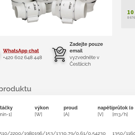
10
8 67
Měr
cen
Zadejte pouze
WhatsApp chat
email
+420 602 648 448
vyzvedněte v
Čestlicích
táčky
výkon
proud
napětí
průtok (0
min-1]
[W]
[A]
[V]
[m3/h]
510/2200/1980
196/153/133
0,79/0,61/0,54
230
1350/116