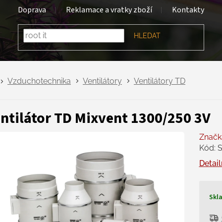
Doprava
Reklamace a vratky zboží
Kontakty
HLEDAT
Vzduchotechnika
Ventilátory
Ventilátory TD
ntilátor TD Mixvent 1300/250 3V
Značk
Kód:
S
Detail
Skl