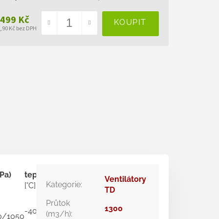
 499 Kč
6,90 Kč bez DPH
ná
a:
Ø
 Pa)
teplota
hmotnost
Ventilátory
připojení
regulátor
Kategorie
:
[°C]
[kg]
TD
[mm]
Průtok
1300
-40 až
REB 1;
(m3/h)
:
0/1050
250
9,4