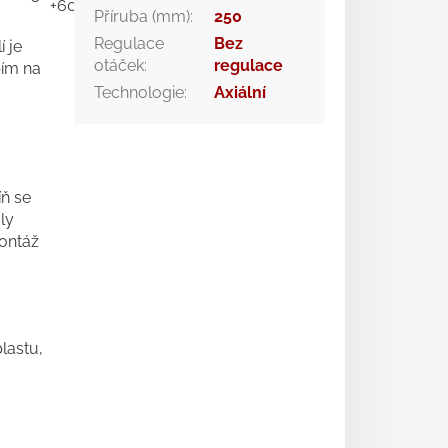
+60
REV 1,5
Příruba (mm)
:
250
Regulace
Bez
í je
otáček
:
regulace
bím na
Technologie
:
Axiální
ň se
ly
ontáž
lastu,