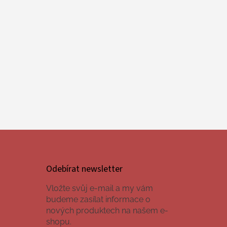
Odebírat newsletter
Vložte svůj e-mail a my vám
budeme zasílat informace o
nových produktech na našem e-
shopu.