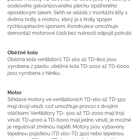
ocelového galvanizovaného plechu opatřeného
epoxidovým lakem. Skříň se skládá z montážní lišty s
dvěma hrdly a motoru, který je s hrdly spojen
rychloupínacími sponami. Konstrukce umožňuje
demontáž motorové části bez nutnosti odpojit potrubí.
Oběžné kolo
Oběžná kola ventilátorů TD-160 až TD-800 jsou
vyrobena z plastu, oběžná kola TD-1000 až TD-6000
jsou vyrobena z hliníku.
Motor
Střídavé motory ve ventilátorech TD-160 až TD-350
mají dvojí vinutí, což umožňuje provoz s dvojími
otáčkami. Ventilátory TD- 500 až TD-2000 mají trojí
vinutí. TD-4000 a TD-6000 mají jedno vinutí, je možné
je regulovat změnou napětí. Motory jsou vybaveny
tepelnou pojistkou (TD 160–TD 350) nebo tepelnou