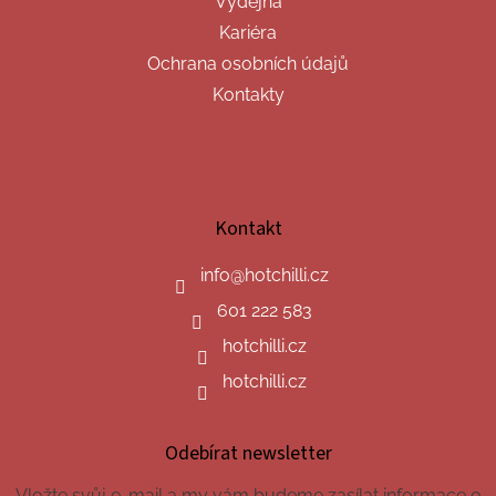
Výdejna
Kariéra
Ochrana osobních údajů
Kontakty
Kontakt
info
@
hotchilli.cz
601 222 583
hotchilli.cz
hotchilli.cz
Odebírat newsletter
Vložte svůj e-mail a my vám budeme zasílat informace o