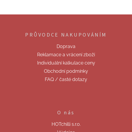
Z
á
p
PRŮVODCE NAKUPOVÁNÍM
a
t
Doprava
í
Reklamace a vrácení zboží
Individuální kalkulace ceny
Obchodní podmínky
FAQ / časté dotazy
O nás
HOTchilli s.r.o.