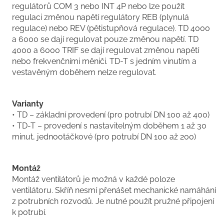
regulátorů COM 3 nebo INT 4P nebo lze použít
regulaci změnou napětí regulátory REB (plynulá
regulace) nebo REV (pětistupňová regulace). TD 4000
a 6000 se dají regulovat pouze změnou napětí. TD
4000 a 6000 TRIF se dají regulovat změnou napětí
nebo frekvenčními měniči. TD-T s jedním vinutím a
vestavěným doběhem nelze regulovat.
Varianty
• TD – základní provedení (pro potrubí DN 100 až 400)
• TD-T – provedení s nastavitelným doběhem 1 až 30
minut, jednootáčkové (pro potrubí DN 100 až 200)
Montáž
Montáž ventilátorů je možná v každé poloze
ventilátoru. Skříň nesmí přenášet mechanické namáhání
z potrubních rozvodů. Je nutné použít pružné připojení
k potrubí.