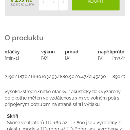
6 299 Kč
5 205,80 Kč bez DPH
Měrná
cena:
otáčky
výkon
proud
napětí
průtok (
[min-1]
[W]
[A]
[V]
[m3/h]
2190/1870/1660
103/93/88
0,50/0,47/0,45
230
890/75
vysoké/střední/nízké otáčky, * akustický tlak vyzářený
do okolí je měřen ve vzdálenosti 3 m ve volném poli s
připojeným potrubím na straně sání i výtlaku
Skříň
Skříně ventilátorů TD-160 až TD-800 jsou vyrobeny z
plastu, modely TD-1000 až TD-6000 jsou vyrobeny z