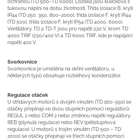
ochranou (TD 500–TD 6000). Ložiska jsou kuličková s
tukovou náplní na dobu životnosti. Třída izolace B, krytí
IP44 (TD 250, 350, 800–2000), třída izolace F, krytí IP44
(TD 500), třída izolace F, krytí IP54 (TD 4000, 6000).
Ventilátory TD a TD-T jsou pro napětí 230 V, krom TD
4000 TRIF (230/400 V) a TD 6000 TRIF, kde je napájecí
napětí 400 V.
Svorkovnice
Svorkovnice je umístěna na skříni ventilátoru, u
některých typů obsahuje rozběhový kondenzátor.
Regulace otáček
U střídavých motorů s dvojím vinutím (TD 160–350) se
otáčky přepínají ve dvou stupních pomocí regulátorů
REGUL 2 nebo COM 2 nebo změnou napětí regulátory
REB (plynulá regulace) nebo REV (pětistupňová
regulace). U motorů s trojím vinutím (TD 500 – TD
2000) se otáčky přepínají ve třech stupních pomocí