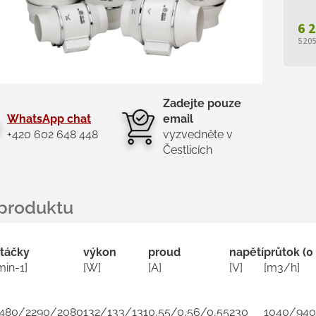
6 
5 20
Měr
cen
Zadejte pouze
WhatsApp chat
email
+420 602 648 448
vyzvedněte v
Čestlicích
táčky
výkon
proud
napětí
průtok (0
min-1]
[W]
[A]
[V]
[m3/h]
480/2290/2080
132/133/131
0,55/0,56/0,55
230
1040/94