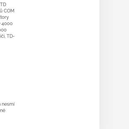
 TD
orů COM
átory
D 4000
000
či. TD-
ň nesmí
tné