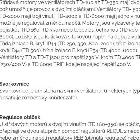
Střídavé motory ve ventilátorech TD-160 až TD-350 mají dvojí
což umožňuje provoz s dvojími otáčkami. Ventilátory TD- 50
TD-2000 mají trojí vinutí. TD-4000 a TD-6000 mají jedno vinut
možné je regulovat změnou napětí. Motory jsou vybaveny t
pojistkou (TD 160–TD 350) nebo tepelnou ochranou (TD 500
6000). Ložiska jsou kuličková s tukovou náplní na dobu životn
Třída izolace B, krytí IP44 (TD 250, 350, 800–2000), třída izola
krytí IP44 (TD 500), třída izolace F, krytí IP54 (TD 4000, 6000).
Ventilátory TD a TD-T jsou pro napětí 230 V, krom TD 4000 T
(230/400 V) a TD 6000 TRIF, kde je napájecí napětí 400 V.
Svorkovnice
Svorkovnice je umístěna na skříni ventilátoru, u některých ty
obsahuje rozběhový kondenzátor.
Regulace otáček
U střídavých motorů s dvojím vinutím (TD 160–350) se otáčk
přepínají ve dvou stupních pomocí regulátorů REGUL 2 neb
nebo změnou napětí regulátory REB (plynulá regulace) neb