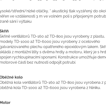
ysoké/střední/nízké otáčky, * akustický tlak vyzářený do okol
ěřen ve vzdálenosti 3 m ve volném poli s připojeným potru
traně sání i výtlaku
Skříň
Skříně ventilátorů TD-160 až TD-800 jsou vyrobeny z plastu,
modely TD-1000 až TD-6000 jsou vyrobeny z ocelového
galvanizovaného plechu opatřeného epoxidovým lakem. Skří
skládá z montážní lišty s dvěma hrdly a motoru, který je s hrd
spojen rychloupínacími sponami. Konstrukce umožňuje dem
motorové části bez nutnosti odpojit potrubí.
Oběžné kolo
Oběžná kola ventilátorů TD-160 až TD-800 jsou vyrobena z p
oběžná kola TD-1000 až TD-6000 jsou vyrobena z hliníku.
Motor