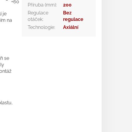
+60
REV 1,5
Příruba (mm)
:
200
Regulace
Bez
í je
otáček
:
regulace
bím na
Technologie
:
Axiální
ň se
ly
ontáž
lastu,