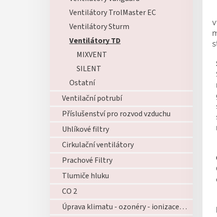
Ventilátory TrolMaster EC
v
Ventilátory Sturm
m
Ventilátory TD
s
MIXVENT
SILENT
Ostatní
Ventilační potrubí
Příslušenství pro rozvod vzduchu
Uhlíkové filtry
Cirkulační ventilátory
Prachové Filtry
Tlumiče hluku
CO 2
Úprava klimatu - ozonéry - ionizace - zvlhčovače - atd...