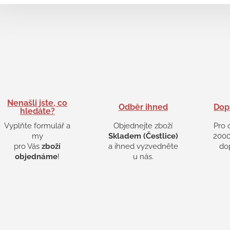
Nenašli jste, co
Odběr ihned
Dop
hledáte?
Vyplňte formulář a
Objednejte zboží
Pro 
my
Skladem (Čestlice)
2000
pro Vás
zboží
a ihned vyzvedněte
do
objednáme
!
u nás.