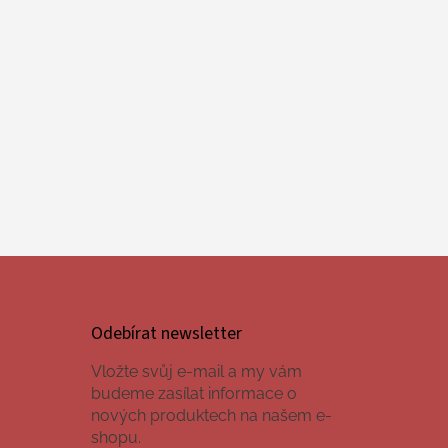
Odebírat newsletter
Vložte svůj e-mail a my vám
budeme zasílat informace o
nových produktech na našem e-
shopu.