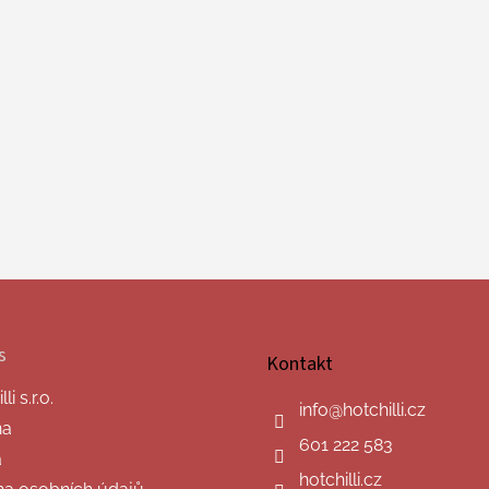
s
Kontakt
i s.r.o.
info
@
hotchilli.cz
na
601 222 583
a
hotchilli.cz