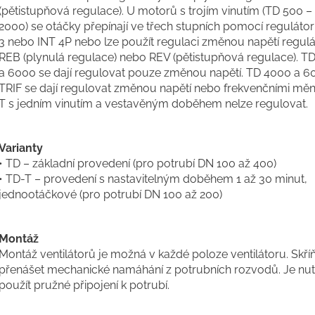
(pětistupňová regulace). U motorů s trojím vinutím (TD 500 –
2000) se otáčky přepínají ve třech stupních pomocí regulát
3 nebo INT 4P nebo lze použít regulaci změnou napětí regul
REB (plynulá regulace) nebo REV (pětistupňová regulace). T
a 6000 se dají regulovat pouze změnou napětí. TD 4000 a 6
TRIF se dají regulovat změnou napětí nebo frekvenčními měni
T s jedním vinutím a vestavěným doběhem nelze regulovat.
Varianty
• TD – základní provedení (pro potrubí DN 100 až 400)
• TD-T – provedení s nastavitelným doběhem 1 až 30 minut,
jednootáčkové (pro potrubí DN 100 až 200)
Montáž
Montáž ventilátorů je možná v každé poloze ventilátoru. Skří
přenášet mechanické namáhání z potrubních rozvodů. Je nu
použít pružné připojení k potrubí.