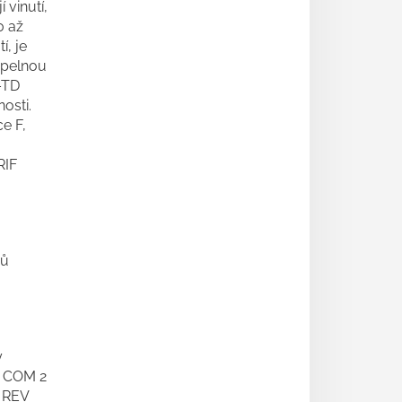
 vinutí,
0 až
í, je
epelnou
–TD
osti.
ce F,
RIF
pů
y
o COM 2
o REV