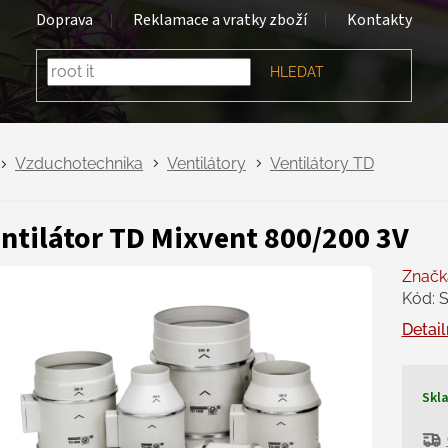
Doprava
Reklamace a vratky zboží
Kontakty
HLEDAT
Vzduchotechnika
Ventilátory
Ventilátory TD
ntilátor TD Mixvent 800/200 3V
Značk
Kód:
Detail
Skl