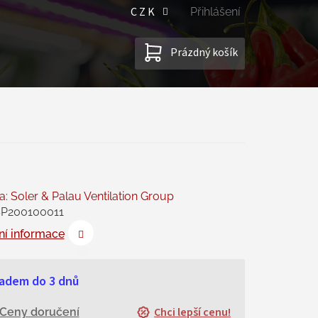
CZK
Přihlášení
NÁKUPNÍ
Prázdný košík
KOŠÍK
a:
Soler & Palau Ventilation Group
P200100011
ní informace
adem do 3 dnů
Chci lepší cenu!
Ceny doručení