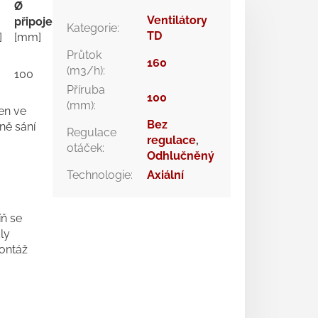
.
Ø
hmotnost
Ventilátory
připojení
regulátor
Kategorie
:
[kg]
TD
]
[mm]
Průtok
160
REB 1;
(m3/h)
:
100
1,4
REV 1,5
Příruba
100
(mm)
:
řen ve
Bez
ně sání
Regulace
regulace
,
otáček
:
Odhlučněný
Technologie
:
Axiální
ň se
ly
ontáž