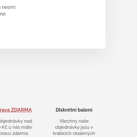
ň nesmí
tné
rava ZDARMA
Diskrétní balení
objednávky nad
Všechny naše
 Kč u nás máte
objednávky jsou v
pravu zdarma.
krabicích obalených