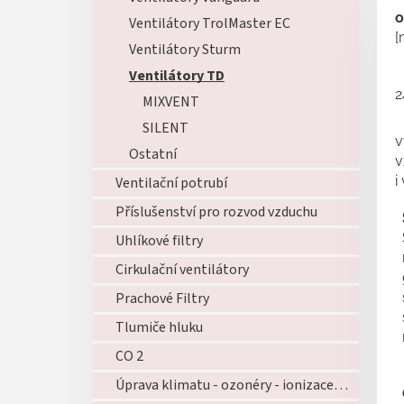
o
Ventilátory TrolMaster EC
[
Ventilátory Sturm
Ventilátory TD
2
MIXVENT
SILENT
v
Ostatní
v
i
Ventilační potrubí
Příslušenství pro rozvod vzduchu
Uhlíkové filtry
Cirkulační ventilátory
Prachové Filtry
Tlumiče hluku
CO 2
Úprava klimatu - ozonéry - ionizace - zvlhčovače - atd...