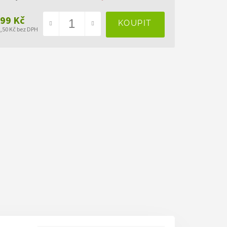
999 Kč
8,50 Kč bez DPH
ná
a: