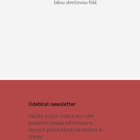
bílou strečovou fólií.
Odebírat newsletter
Vložte svůj e-mail a my vám
budeme zasílat informace o
nových produktech na našem e-
shopu.