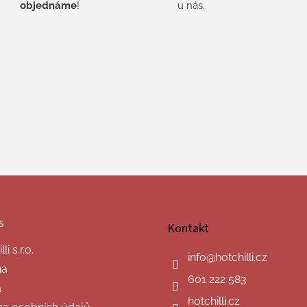
objednáme
!
u nás.
s
Kontakt
i s.r.o.
info
@
hotchilli.cz
na
601 222 583
a
hotchilli.cz