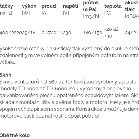
průtok
akust
táčky
výkon
proud
napětí
teplota
(0 Pa)
tlak*
min-1]
[W]
[A]
[V]
[°C]
[m3/h]
[dB(A)
-20 až
400/2220
29/18
0,17/0,11
230
180/150
24/21
+40
ysoké/nízké otáčky, * akustický tlak vyzářený do okolí je mě
zdálenosti 3 m ve volném poli s připojeným potrubím na stra
 výtlaku
Skříň
Skříně ventilátorů TD-160 až TD-800 jsou vyrobeny z plastu,
modely TD-1000 až TD-6000 jsou vyrobeny z ocelového
galvanizovaného plechu opatřeného epoxidovým lakem. Skří
skládá z montážní lišty s dvěma hrdly a motoru, který je s hrd
spojen rychloupínacími sponami. Konstrukce umožňuje dem
motorové části bez nutnosti odpojit potrubí.
Oběžné kolo