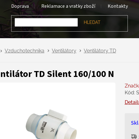
Doprava
Reklamace a vratky zboží
Kontakty
HLEDAT
Vzduchotechnika
Ventilátory
Ventilátory TD
ntilátor TD Silent 160/100 N
Značk
Kód:
S
Detail
Skl