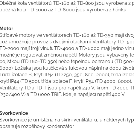
Oběžná kola ventilátorů TD-160 až TD-800 jsou vyrobena z p
oběžná kola TD-1000 až TD-6000 jsou vyrobena z hliníku.
Motor
Střídavé motory ve ventilátorech TD-160 až TD-350 mají dvojí
což umožňuje provoz s dvojími otáčkami. Ventilátory TD- 50
TD-2000 mají trojí vinutí. TD-4000 a TD-6000 mají jedno vinut
možné je regulovat změnou napětí. Motory jsou vybaveny t
pojistkou (TD 160–TD 350) nebo tepelnou ochranou (TD 500
6000). Ložiska jsou kuličková s tukovou náplní na dobu životn
Třída izolace B, krytí IP44 (TD 250, 350, 800–2000), třída izola
krytí IP44 (TD 500), třída izolace F, krytí IP54 (TD 4000, 6000).
Ventilátory TD a TD-T jsou pro napětí 230 V, krom TD 4000 T
(230/400 V) a TD 6000 TRIF, kde je napájecí napětí 400 V.
Svorkovnice
Svorkovnice je umístěna na skříni ventilátoru, u některých ty
obsahuje rozběhový kondenzátor.