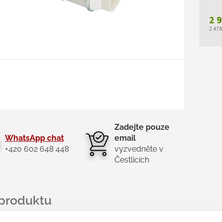
2 
2 47
Měr
cen
Zadejte pouze
WhatsApp chat
email
+420 602 648 448
vyzvedněte v
Čestlicích