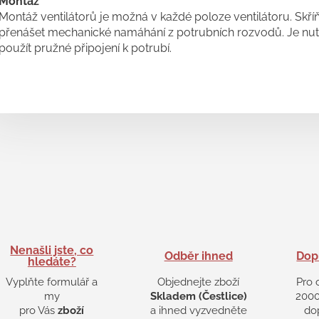
Montáž
Montáž ventilátorů je možná v každé poloze ventilátoru. Skří
přenášet mechanické namáhání z potrubních rozvodů. Je nu
použít pružné připojení k potrubí.
Nenašli jste, co
Odběr ihned
Dop
hledáte?
Vyplňte formulář a
Objednejte zboží
Pro 
my
Skladem (Čestlice)
2000
pro Vás
zboží
a ihned vyzvedněte
do