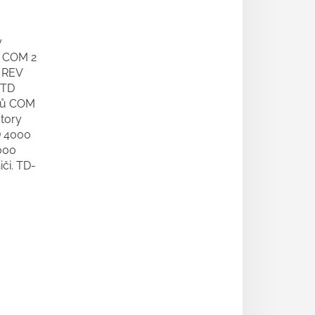
y
o COM 2
o REV
 TD
orů COM
átory
D 4000
000
či. TD-