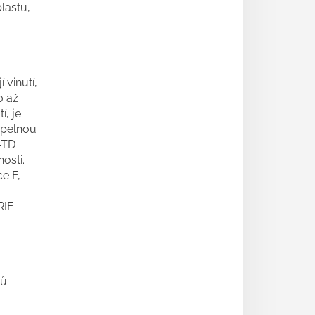
lastu,
 vinutí,
0 až
í, je
epelnou
–TD
osti.
ce F,
RIF
pů