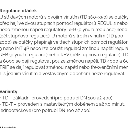
Regulace otáček
U střídavých motorů s dvojím vinutím (TD 160–350) se otáčk
přepínají ve dvou stupních pomocí regulátorů REGUL 2 neb
nebo změnou napětí regulátory REB (plynulá regulace) neb
(pětistupňová regulace). U motorů s trojím vinutím (TD 500 –
2000) se otáčky přepínají ve třech stupních pomocí regulát
3 nebo INT 4P nebo lze použít regulaci změnou napětí regul
REB (plynulá regulace) nebo REV (pětistupňová regulace). T
a 6000 se dají regulovat pouze změnou napětí. TD 4000 a 6
TRIF se dají regulovat změnou napětí nebo frekvenčními měni
T s jedním vinutím a vestavěným doběhem nelze regulovat.
Varianty
• TD – základní provedení (pro potrubí DN 100 až 400)
• TD-T – provedení s nastavitelným doběhem 1 až 30 minut,
jednootáčkové (pro potrubí DN 100 až 200)